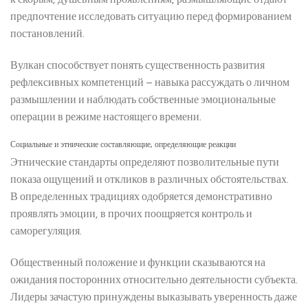
предпочтение исследовать ситуацию перед формированием
постановлений.
Вулкан способствует понять существенность развития
рефлексивных компетенций – навыка рассуждать о личном
размышлении и наблюдать собственные эмоциональные
операции в режиме настоящего времени.
Социальные и этнические составляющие, определяющие реакции
Этнические стандарты определяют позволительные пути
показа ощущений и откликов в различных обстоятельствах.
В определенных традициях одобряется демонстративно
проявлять эмоции, в прочих поощряется контроль и
саморегуляция.
Общественный положение и функции сказываются на
ожидания посторонних относительно деятельности субъекта.
Лидеры зачастую принуждены выказывать уверенность даже