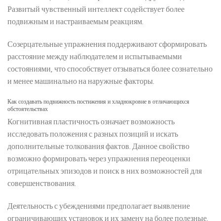
Развитый чувственный интеллект содействует более
подвижным и настраиваемым реакциям.
Созерцательные упражнения поддерживают сформировать
расстояние между наблюдателем и испытываемыми
состояниями, что способствует отзываться более сознательно
и менее машинально на наружные факторы.
Как создавать подвижность постижения и хладнокровие в отличающихся
обстоятельствах
Когнитивная пластичность означает возможность
исследовать положения с разных позиций и искать
дополнительные толкования фактов. Данное свойство
возможно формировать через упражнения переоценки
отрицательных эпизодов и поиск в них возможностей для
совершенствования.
Деятельность с убеждениями предполагает выявление
ограничивающих установок и их замену на более полезные.