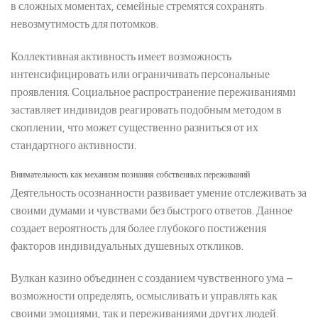
в сложных моментах, семейные стремятся сохранять
невозмутимость для потомков.
Коллективная активность имеет возможность
интенсифицировать или ограничивать персональные
проявления. Социальное распространение переживаниями
заставляет индивидов реагировать подобным методом в
скоплении, что может существенно разниться от их
стандартного активности.
Внимательность как механизм познания собственных переживаний
Деятельность осознанности развивает умение отслеживать за
своими думами и чувствами без быстрого ответов. Данное
создает вероятность для более глубокого постижения
факторов индивидуальных душевных откликов.
Вулкан казино объединен с созданием чувственного ума –
возможности определять, осмысливать и управлять как
своими эмоциями, так и переживаниями других людей.