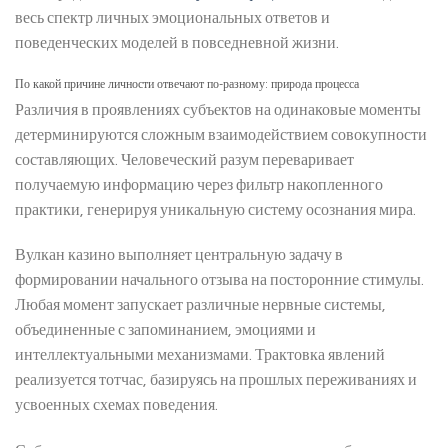
весь спектр личных эмоциональных ответов и
поведенческих моделей в повседневной жизни.
По какой причине личности отвечают по-разному: природа процесса
Различия в проявлениях субъектов на одинаковые моменты
детерминируются сложным взаимодействием совокупности
составляющих. Человеческий разум переваривает
получаемую информацию через фильтр накопленного
практики, генерируя уникальную систему осознания мира.
Вулкан казино выполняет центральную задачу в
формировании начального отзыва на посторонние стимулы.
Любая момент запускает различные нервные системы,
объединенные с запоминанием, эмоциями и
интеллектуальными механизмами. Трактовка явлений
реализуется тотчас, базируясь на прошлых переживаниях и
усвоенных схемах поведения.