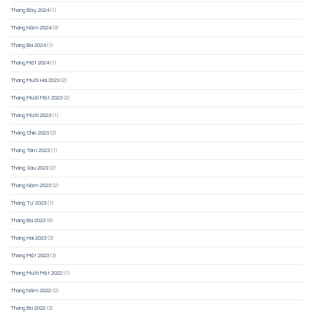
Tháng Bảy 2024
(1)
Tháng Năm 2024
(3)
Tháng Ba 2024
(1)
Tháng Một 2024
(1)
Tháng Mười Hai 2023
(2)
Tháng Mười Một 2023
(2)
Tháng Mười 2023
(1)
Tháng Chín 2023
(2)
Tháng Tám 2023
(1)
Tháng Sáu 2023
(2)
Tháng Năm 2023
(2)
Tháng Tư 2023
(1)
Tháng Ba 2023
(6)
Tháng Hai 2023
(3)
Tháng Một 2023
(3)
Tháng Mười Một 2022
(1)
Tháng Năm 2022
(2)
Tháng Ba 2022
(3)