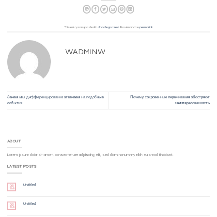
This entry was posted in
Uncategorized
. Bookmark the
permalink
.
WADMINW
Зачем мы дифференцированно отвечаем на подобные
Почему сокровенные переживания обостряют
события
заинтересованность
ABOUT
Lorem ipsum dolor sit amet, consectetuer adipiscing elit, sed diam nonummy nibh euismod tincidunt.
LATEST POSTS
Untitled
06
Th8
Untitled
06
Th8