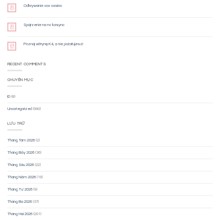
Odkrywanie vox casino
30
Th7
Spojrzenie na nv kasyno
30
Th7
Poznaj witrynę K4, a nie pożałujesz!
24
Th7
RECENT COMMENTS
CHUYÊN MỤC
ID
(8)
Uncategorized
(990)
LƯU TRỮ
Tháng Tám 2026
(2)
Tháng Bảy 2026
(36)
Tháng Sáu 2026
(22)
Tháng Năm 2026
(19)
Tháng Tư 2026
(9)
Tháng Ba 2026
(37)
Tháng Hai 2026
(201)