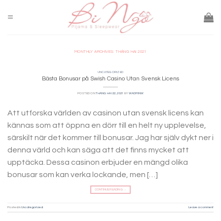
Skip
to
content
MONTHLY ARCHIVES:
THÁNG HAI 2021
UNCATEGORIZED
Bästa Bonusar på Swish Casino Utan Svensk Licens
POSTED ON
THÁNG HAI 22, 2021
BY
WADMINW
Att utforska världen av casinon utan svensk licens kan
kännas som att öppna en dörr till en helt ny upplevelse,
särskilt när det kommer till bonusar. Jag har själv dykt ner i
denna värld och kan säga att det finns mycket att
upptäcka. Dessa casinon erbjuder en mängd olika
bonusar som kan verka lockande, men […]
CONTINUE READING
→
Posted in
Uncategorized
Leave a comment