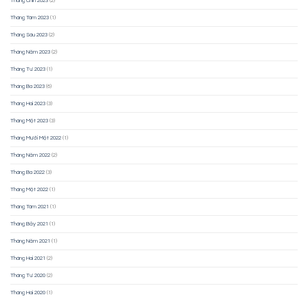
Tháng Chín 2023
(2)
Tháng Tám 2023
(1)
Tháng Sáu 2023
(2)
Tháng Năm 2023
(2)
Tháng Tư 2023
(1)
Tháng Ba 2023
(6)
Tháng Hai 2023
(3)
Tháng Một 2023
(3)
Tháng Mười Một 2022
(1)
Tháng Năm 2022
(2)
Tháng Ba 2022
(3)
Tháng Một 2022
(1)
Tháng Tám 2021
(1)
Tháng Bảy 2021
(1)
Tháng Năm 2021
(1)
Tháng Hai 2021
(2)
Tháng Tư 2020
(2)
Tháng Hai 2020
(1)