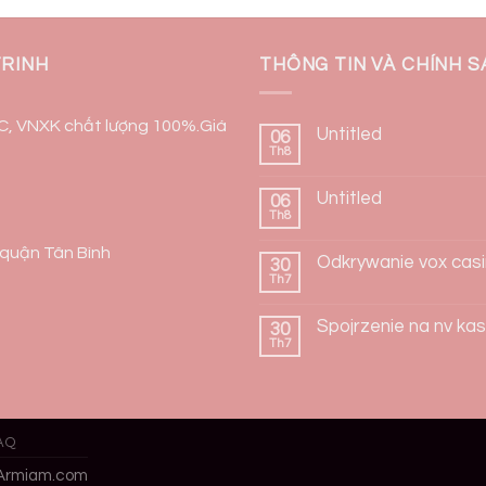
TRINH
THÔNG TIN VÀ CHÍNH 
QC, VNXK chất lượng 100%.Giá
Untitled
06
Th8
Untitled
06
Th8
, quận Tân Bình
Odkrywanie vox cas
30
Th7
Spojrzenie na nv ka
30
Th7
AQ
Armiam.com