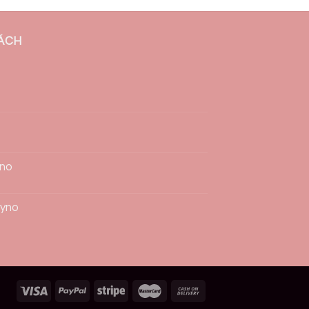
SÁCH
ino
syno