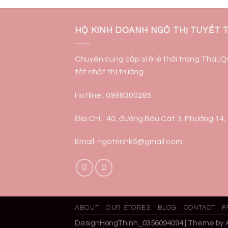
HỘ KINH DOANH NGÔ THỊ TUYẾT 
Chuyên cung cấp sỉ & lẻ thời trang Thái,
tốt nhất thị trường
Hotline : 0988300285
Địa Chỉ: : 40, đường Bàu Cát 3, Phường 14
Email: ngotrinhk5@gmail.com
ABOUT
OUR STORES
BLOG
CONTACT
F
DesignHongThinh_0356094094 | Theme by