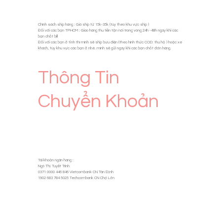
Chính sách ship hàng : Giá ship từ 15k-35k (tùy theo khu vực ship )
Đối với các bạn TPHCM : Giao hàng thu tiền tận nơi trong vòng 24h -48h ngay khi các
bạn chốt bill
Đối với các bạn ở tỉnh thì mình sẽ ship bưu điện (theo hình thức COD: thu hộ ) hoặc xe
khách, tùy khu vực các bạn ở nhé. mình sẽ gửi ngay khi các bạn chốt đơn hàng.
Thông Tin
Chuyển Khoản
Tài khoản ngân hàng :
Ngô Thị Tuyết Trinh
0371 0000 446 846 Vietcombank CN Tân Định
1902 683 784 5025 Techcombank CN Chợ Lớn