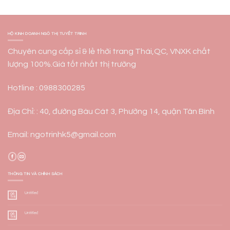
HỘ KINH DOANH NGÔ THỊ TUYẾT TRINH
Chuyên cung cấp sỉ & lẻ thời trang Thái,QC, VNXK chất
lượng 100%.Giá tốt nhất thị trường
Hotline : 0988300285
Địa Chỉ: : 40, đường Bàu Cát 3, Phường 14, quận Tân Bình
Email: ngotrinhk5@gmail.com
THÔNG TIN VÀ CHÍNH SÁCH
Untitled
06
Th8
Untitled
06
Th8