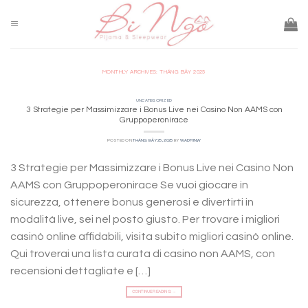
Skip
to
content
MONTHLY ARCHIVES:
THÁNG BẢY 2025
UNCATEGORIZED
3 Strategie per Massimizzare i Bonus Live nei Casino Non AAMS con
Gruppoperonirace
POSTED ON
THÁNG BẢY 25, 2025
BY
WADMINW
3 Strategie per Massimizzare i Bonus Live nei Casino Non
AAMS con Gruppoperonirace Se vuoi giocare in
sicurezza, ottenere bonus generosi e divertirti in
modalità live, sei nel posto giusto. Per trovare i migliori
casinò online affidabili, visita subito migliori casinò online.
Qui troverai una lista curata di casino non AAMS, con
recensioni dettagliate e […]
CONTINUE READING
→