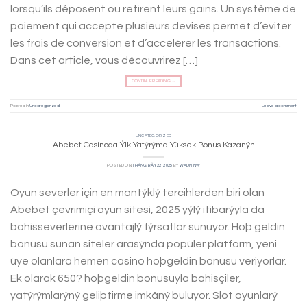
lorsqu’ils déposent ou retirent leurs gains. Un système de
paiement qui accepte plusieurs devises permet d’éviter
les frais de conversion et d’accélérer les transactions.
Dans cet article, vous découvrirez […]
CONTINUE READING
→
Posted in
Uncategorized
Leave a comment
UNCATEGORIZED
Abebet Casinoda Ýlk Yatýrýma Yüksek Bonus Kazanýn
POSTED ON
THÁNG BẢY 22, 2025
BY
WADMINW
Oyun severler için en mantýklý tercihlerden biri olan
Abebet çevrimiçi oyun sitesi, 2025 yýlý itibarýyla da
bahisseverlerine avantajlý fýrsatlar sunuyor. Hoþ geldin
bonusu sunan siteler arasýnda popüler platform, yeni
üye olanlara hemen casino hoþgeldin bonusu veriyorlar.
Ek olarak 650? hoþgeldin bonusuyla bahisçiler,
yatýrýmlarýný geliþtirme imkâný buluyor. Slot oyunlarý