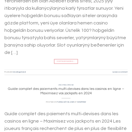
tercihlerden biri olan Abebet bahis sitesi, 2025 yýlý
itibarýyla da kullanýcýlarýna karlý fýrsatlar sunuyor. Yeni
üyelere hoþgeldin bonusu saðlayan siteler arasýnda
gözde platform, yeni üye olanlara hemen casino
hoþgeldin bonusu veriyorlar. Üstelik 100? hoþgeldin
bonusu fýrsatýyla bahis severler, yatýrýmlarýný büyütme
þansýna sahip oluyorlar. Slot oyunlarýný beðenenler için
de […]
CONTINUE READING
→
Posted in
Uncategorized
Leave a comment
UNCATEGORIZED
Guide complet des paiements multi‑devises dans les casinos en ligne –
Maximisez vos jackpots en 2024
POSTED ON
THÁNG BẢY 22, 2025
BY
WADMINW
Guide complet des paiements multi‑devises dans les
casinos en ligne – Maximisez vos jackpots en 2024 Les
joueurs français recherchent de plus en plus de flexibilité