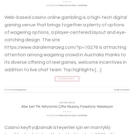
POSTED ON
THÁNG BẢY 25, 2025
BY
WADMINW
Web-based casino online gambling is a high-tech digital
gaming venue that brings together a plenty of options
of wagering options, a player-centered layout and eye-
catching design. The site
https://www.daralemaraeg.com/?p=10276 is attracting
attention among wagering crowd in Australia thanks to
its diverse offering of reel games, welcome incentives in
addition to live chat team. Top highlights […]
CONTINUE READING
→
Posted in
Uncategorized
Leave a comment
UNCATEGORIZED
Abe bet Ýlk Yatýrýmla Çifte Kazanç Fýrsatýný Yakalayýn
POSTED ON
THÁNG BẢY 25, 2025
BY
WADMINW
Casino keyfi yaþamak isteyenler için en mantýklý