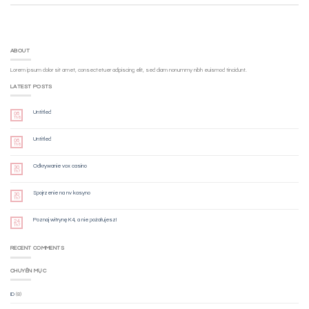
ABOUT
Lorem ipsum dolor sit amet, consectetuer adipiscing elit, sed diam nonummy nibh euismod tincidunt.
LATEST POSTS
Untitled
06
Th8
Untitled
06
Th8
Odkrywanie vox casino
30
Th7
Spojrzenie na nv kasyno
30
Th7
Poznaj witrynę K4, a nie pożałujesz!
24
Th7
RECENT COMMENTS
CHUYÊN MỤC
ID
(8)