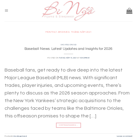
Skip
to
content
MONTHLY ARCHIVES:
THÁNG NĂM 2021
UNCATEGORIZED
Baseball News: Latest Updates and Insights for 2026
POSTED ON
THÁNG NĂM 15, 2021
BY
WADMINW
Baseball fans, get ready to dive deep into the latest
Major League Baseball (MLB) news. With significant
trades, player injuries, and upcoming events, there’s
plenty to discuss as the 2026 season approaches. From
the New York Yankees’ strategic acquisitions to the
challenges faced by teams like the Baltimore Orioles,
this offseason promises to shape the […]
CONTINUE READING
→
Posted in
Uncategorized
Leave a comment