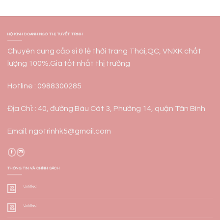
HỘ KINH DOANH NGÔ THỊ TUYẾT TRINH
Chuyên cung cấp sỉ & lẻ thời trang Thái,QC, VNXK chất
lượng 100%.Giá tốt nhất thị trường
Hotline : 0988300285
Địa Chỉ: : 40, đường Bàu Cát 3, Phường 14, quận Tân Bình
Email: ngotrinhk5@gmail.com
THÔNG TIN VÀ CHÍNH SÁCH
Untitled
06
Th8
Untitled
06
Th8