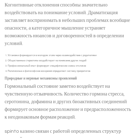
Когнитивные отклонения способны значительно
воздействовать на понимание условий. Драматизация
заставляет воспринимать в небольших проблемах всеобщие
опасности, а категоричное мышление устраняет
возможность нюансов и договоренностей в определении
условий.
Установки формируются в молодом этапе через взаимодействие с родителями
Общественные стереотипы воздействуют на понимание других людей
Профессиональный опыт формирует специфические схемы откликов
Религиозные и философские воззрения определяют систему приоритетов
Природные и нервные механизмы проявлений
Гормональный состояние заметно воздействует на
чувственную отзывчивость. Количество гормона стресса,
серотонина, дофамина и других биоактивных соединений
формирует основное расположение и предрасположенность
к неодинаковым формам реакций.
spinto казино связан с работой определенных структур