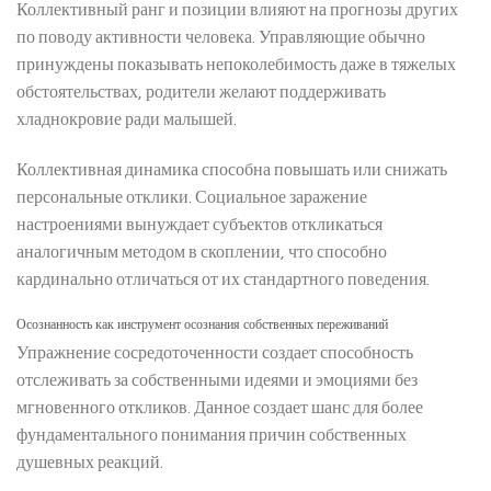
Коллективный ранг и позиции влияют на прогнозы других
по поводу активности человека. Управляющие обычно
принуждены показывать непоколебимость даже в тяжелых
обстоятельствах, родители желают поддерживать
хладнокровие ради малышей.
Коллективная динамика способна повышать или снижать
персональные отклики. Социальное заражение
настроениями вынуждает субъектов откликаться
аналогичным методом в скоплении, что способно
кардинально отличаться от их стандартного поведения.
Осознанность как инструмент осознания собственных переживаний
Упражнение сосредоточенности создает способность
отслеживать за собственными идеями и эмоциями без
мгновенного откликов. Данное создает шанс для более
фундаментального понимания причин собственных
душевных реакций.