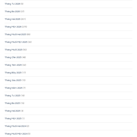
Tháng Tư 2026
(9)
Tháng Ba 2026
(37)
Tháng Hai 2026
(201)
Tháng Một 2026
(275)
Tháng Mười Hai 2025
(89)
Tháng Mười Một 2025
(32)
Tháng Mười 2025
(50)
Tháng Chín 2025
(48)
Tháng Tám 2025
(32)
Tháng Bảy 2025
(17)
Tháng Sáu 2025
(15)
Tháng Năm 2025
(7)
Tháng Tư 2025
(18)
Tháng Ba 2025
(19)
Tháng Hai 2025
(4)
Tháng Một 2025
(1)
Tháng Mười Hai 2024
(2)
Tháng Mười Một 2024
(5)