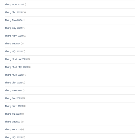
Tháng Mười 2024
(1)
Tháng Chín 2024
(10)
Tháng Tám 2024
(1)
Tháng Bảy 2024
(1)
Tháng Năm 2024
(3)
Tháng Ba 2024
(1)
Tháng Một 2024
(1)
Tháng Mười Hai 2023
(2)
Tháng Mười Một 2023
(2)
Tháng Mười 2023
(1)
Tháng Chín 2023
(2)
Tháng Tám 2023
(1)
Tháng Sáu 2023
(2)
Tháng Năm 2023
(2)
Tháng Tư 2023
(1)
Tháng Ba 2023
(6)
Tháng Hai 2023
(3)
Tháng Một 2023
(3)