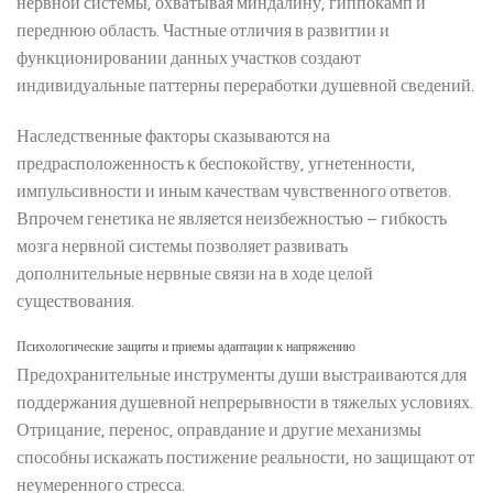
нервной системы, охватывая миндалину, гиппокамп и
переднюю область. Частные отличия в развитии и
функционировании данных участков создают
индивидуальные паттерны переработки душевной сведений.
Наследственные факторы сказываются на
предрасположенность к беспокойству, угнетенности,
импульсивности и иным качествам чувственного ответов.
Впрочем генетика не является неизбежностью – гибкость
мозга нервной системы позволяет развивать
дополнительные нервные связи на в ходе целой
существования.
Психологические защиты и приемы адаптации к напряжению
Предохранительные инструменты души выстраиваются для
поддержания душевной непрерывности в тяжелых условиях.
Отрицание, перенос, оправдание и другие механизмы
способны искажать постижение реальности, но защищают от
неумеренного стресса.