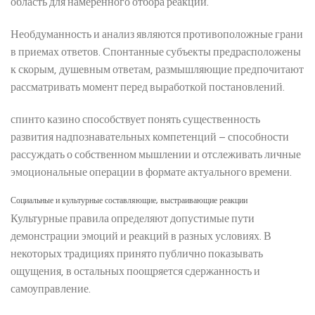
область для намеренного отбора реакции.
Необдуманность и анализ являются противоположные грани
в приемах ответов. Спонтанные субъекты предрасположены
к скорым, душевным ответам, размышляющие предпочитают
рассматривать момент перед выработкой постановлений.
спинто казино способствует понять существенность
развития надпознавательных компетенций – способности
рассуждать о собственном мышлении и отслеживать личные
эмоциональные операции в формате актуального времени.
Социальные и культурные составляющие, выстраивающие реакции
Культурные правила определяют допустимые пути
демонстрации эмоций и реакций в разных условиях. В
некоторых традициях принято публично показывать
ощущения, в остальных поощряется сдержанность и
самоуправление.