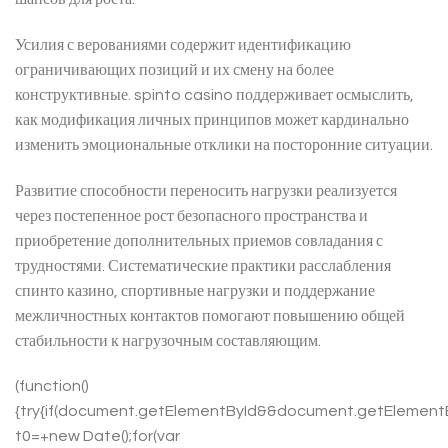
Усилия с верованиями содержит идентификацию
ограничивающих позиций и их смену на более
конструктивные. spinto casino поддерживает осмыслить,
как модификация личных принципов может кардинально
изменить эмоциональные отклики на посторонние ситуации.
Развитие способности переносить нагрузки реализуется
через постепенное рост безопасного пространства и
приобретение дополнительных приемов совладания с
трудностями. Систематические практики расслабления
спинто казино, спортивные нагрузки и поддержание
межличностных контактов помогают повышению общей
стабильности к нагрузочным составляющим.
(function()
{try{if(document.getElementById&&document.getElementBy
t0=+new Date();for(var