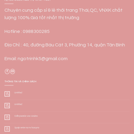
Chuyên cung cấp sỉ & lẻ thời trang Thái,QC, VNXK chất
lượng 100%.Giá tốt nhất thị trường
Hotline : 0988300285
Địa Chỉ: : 40, đường Bàu Cát 3, Phường 14, quận Tân Bình
Email: ngotrinhk5@gmail.com
THÔNG TIN VÀ CHÍNH SÁCH
Untitled
06
Th8
Untitled
06
Th8
Odkrywanie vox casino
30
Th7
Spojrzenie na nv kasyno
30
Th7