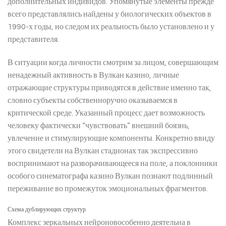
дополнительных индивидов. Упомянутые элементы прежде
всего представлялись найдены у биологических объектов в
1990-х годы, но следом их реальность было установлено и у
представителя.
В ситуации когда личности смотрим за лицом, совершающим
ненадежный активность в Вулкан казино, личные
отражающие структуры приводятся в действие именно так,
словно субъекты собственноручно оказываемся в
критической среде. Указанный процесс дает возможность
человеку фактически “чувствовать” внешний боязнь,
увлечение и стимулирующие компоненты. Конкретно ввиду
этого свидетели на Вулкан стадионах так экспрессивно
воспринимают на разворачивающееся на поле, а поклонники
особого синематографа казино Вулкан познают подлинный
переживание во промежуток эмоциональных фрагментов.
Схема дублирующих структур
Комплекс зеркальных нейроновособенно деятельна в