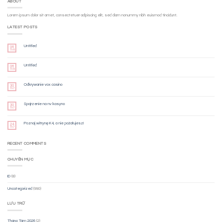
ABOUT
Lorem ipsum dolor sit amet, consectetuer adipiscing elit, sed diam nonummy nibh euismod tincidunt.
LATEST POSTS
Untitled
06
Th8
Untitled
06
Th8
Odkrywanie vox casino
30
Th7
Spojrzenie na nv kasyno
30
Th7
Poznaj witrynę K4, a nie pożałujesz!
24
Th7
RECENT COMMENTS
CHUYÊN MỤC
ID
(8)
Uncategorized
(990)
LƯU TRỮ
Tháng Tám 2026
(2)