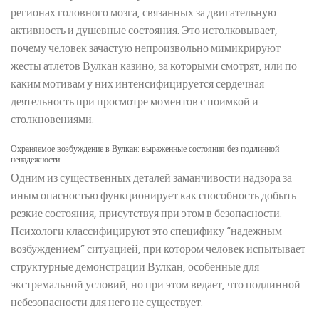
регионах головного мозга, связанных за двигательную
активность и душевные состояния. Это истолковывает,
почему человек зачастую непроизвольно мимикрируют
жесты атлетов Вулкан казино, за которыми смотрят, или по
каким мотивам у них интенсифицируется сердечная
деятельность при просмотре моментов с поимкой и
столкновениями.
Охраняемое возбуждение в Вулкан: выраженные состояния без подлинной
ненадежности
Одним из существенных деталей заманчивости надзора за
иным опасностью функционирует как способность добыть
резкие состояния, присутствуя при этом в безопасности.
Психологи классифицируют это специфику “надежным
возбуждением” ситуацией, при котором человек испытывает
структурные демонстрации Вулкан, особенные для
экстремальной условий, но при этом ведает, что подлинной
небезопасности для него не существует.