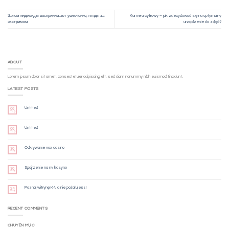
Зачем индивиды воспринимают увлечение, глядя за
Kamera cyfrowy – jak zdecydować się na optymalny
экстримом
urządzenie do zdjęć?
ABOUT
Lorem ipsum dolor sit amet, consectetuer adipiscing elit, sed diam nonummy nibh euismod tincidunt.
LATEST POSTS
Untitled
06
Th8
Untitled
06
Th8
Odkrywanie vox casino
30
Th7
Spojrzenie na nv kasyno
30
Th7
Poznaj witrynę K4, a nie pożałujesz!
24
Th7
RECENT COMMENTS
CHUYÊN MỤC