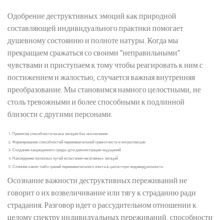
Одобрение деструктивных эмоций как природной
составляющей индивидуального практики помогает
душевному состоянию и полноте натуры. Когда мы
прекращаем сражаться со своими “неправильными”
чувствами и приступаем к тому чтобы реагировать к ним с
постижением и жалостью, случается важная внутренняя
преобразование. Мы становимся намного целостными, не
столь тревожными и более способными к подлинной
близости с другими персонами.
Принятие способности на все эмоции без исключения
Формирование способностей переживательной грамотности и интроспекции
Создание защищенного среды для демонстрации ощущений
Нахождение полезных путей испытания негативных эмоций
Слияние каких-либо граней переживательного опыта в целостную индивидуальность
Осознание важности деструктивных переживаний не
говорит о их возвеличивание или тягу к страданию ради
страдания. Разговор идет о рассудительном отношении к
целому спектру индивидуальных переживаний, способности