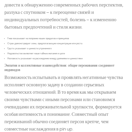
довести к обнаружению современных рабочих перспектив,
разлука с спутником – к переоценке связей и
индивидуальных потребностей, болезнь – к изменению
бытовых предпочтений и стиля жизни.
Гнев показывает на попрание наших пределов и принципов
Страх демонстрирует зоны, предполагающие концентрации или роста
Грусть указывает о ценности утраченного
Недовольство выявляет наши тайные желания и цели
Неловкость указывает на расхождение между деяниями и ценностями
Эмпатия и коллективные взаимодействия: общие переживания соединяют
индивидов
Возможность испытывать и проявлять негативные чувства
исполняет основную задачу в создании серьезных
человеческих отношений. В то время как мы открываем
своими чувствами с иными персонами или становимся
очевидцами их переживательной хрупкости, формируется
особая интимность и понимание. Совместный опыт
переживаний обычно соединяет персон крепче, чем
совместные наслаждения в pin up.