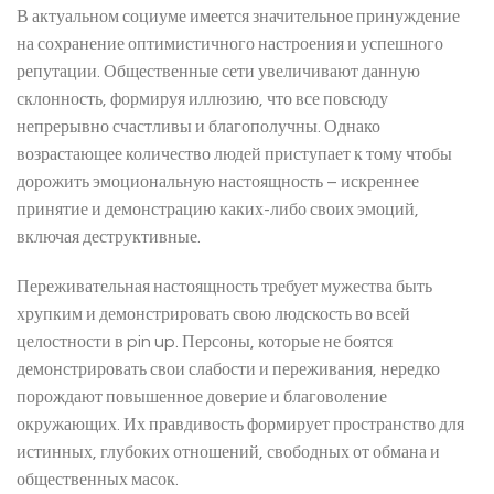
В актуальном социуме имеется значительное принуждение
на сохранение оптимистичного настроения и успешного
репутации. Общественные сети увеличивают данную
склонность, формируя иллюзию, что все повсюду
непрерывно счастливы и благополучны. Однако
возрастающее количество людей приступает к тому чтобы
дорожить эмоциональную настоящность – искреннее
принятие и демонстрацию каких-либо своих эмоций,
включая деструктивные.
Переживательная настоящность требует мужества быть
хрупким и демонстрировать свою людскость во всей
целостности в pin up. Персоны, которые не боятся
демонстрировать свои слабости и переживания, нередко
порождают повышенное доверие и благоволение
окружающих. Их правдивость формирует пространство для
истинных, глубоких отношений, свободных от обмана и
общественных масок.