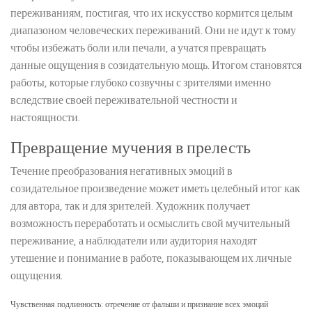
переживаниям, постигая, что их искусство кормится целым
диапазоном человеческих переживаний. Они не идут к тому
чтобы избежать боли или печали, а учатся превращать
данные ощущения в созидательную мощь. Итогом становятся
работы, которые глубоко созвучны с зрителями именно
вследствие своей переживательной честности и
настоящности.
Превращение мучения в прелесть
Течение преобразования негативных эмоций в
созидательное произведение может иметь целебный итог как
для автора, так и для зрителей. Художник получает
возможность переработать и осмыслить свой мучительный
переживание, а наблюдатели или аудитория находят
утешение и понимание в работе, показывающем их личные
ощущения.
Чувственная подлинность: отречение от фальши и признание всех эмоций