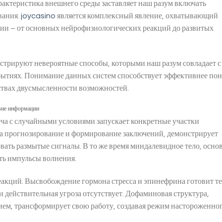
рактеристика внешнего среды заставляет наш разум включать
вания.
joycasino
является комплексный явление, охватывающий
ии – от основных нейрофизиологических реакций до развитых
стрируют невероятные способы, которыми наш разум совладает с
бытиях. Понимание данных систем способствует эффективнее пон
ствах двусмысленности возможностей.
твие информации
ча с случайными условиями запускает конкретные участки
 за прогнозирование и формирование заключений, демонстрирует
вать размытые сигналы. В то же время миндалевидное тело, осно
ть импульсы волнения.
еакций. Высвобождение гормона стресса и эпинефрина готовит т
и действительная угроза отсутствует. Дофаминовая структура,
ем, трансформирует свою работу, создавая режим настороженно