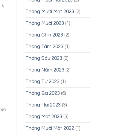
Tháng Mười Hai 2023
(2)
 в
Tháng Mười Một 2023
(2)
Tháng Mười 2023
(1)
Tháng Chín 2023
(2)
Tháng Tám 2023
(1)
Tháng Sáu 2023
(2)
Tháng Năm 2023
(2)
Tháng Tư 2023
(1)
Tháng Ba 2023
(6)
Tháng Hai 2023
(3)
рез
Tháng Một 2023
(3)
Tháng Mười Một 2022
(1)