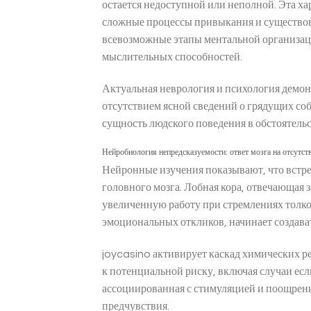
остается недоступной или неполной. Эта ха
сложные процессы привыкания и существо
всевозможные этапы ментальной организац
мыслительных способностей.
Актуальная неврология и психология демон
отсутствием ясной сведений о грядущих со
сущность людского поведения в обстоятель
Нейробиология непредсказуемости: ответ мозга на отсутс
Нейронные изучения показывают, что встре
головного мозга. Лобная кора, отвечающая
увеличенную работу при стремлениях толко
эмоциональных откликов, начинает создава
joycasino активирует каскад химических р
к потенциальной риску, включая случаи есл
ассоциированная с стимуляцией и поощрени
предчувствия.