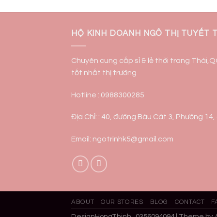
HỘ KINH DOANH NGÔ THỊ TUYẾT 
Chuyên cung cấp sỉ & lẻ thời trang Thái,
tốt nhất thị trường
Hotline : 0988300285
Địa Chỉ: : 40, đường Bàu Cát 3, Phường 14
Email: ngotrinhk5@gmail.com
ABOUT
OUR STORES
BLOG
CONTACT
F
DesignHongThinh_0356094094 | Theme by