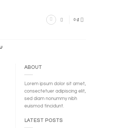
0
₫
ỆU
ABOUT
Lorem ipsum dolor sit amet,
consectetuer adipiscing elit,
sed diam nonummy nibh
euismod tincidunt.
LATEST POSTS