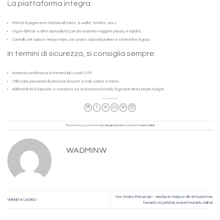
La piattaforma integra:
Metodi di pagamento tradizionali (carte, e‑wallet, bonifico, ecc.).
Crypto (Bitcoin e altre criptovalute) per chi desidera maggiore privacy e rapidità.
Controllo del saldo in tempo reale, con storico depositi/prelievi e statistiche di gioco.
In termini di sicurezza, si consiglia sempre:
Evitare la condivisione di credenziali o codici OTP.
Utilizzare password diverse per account e‑mail, casinò e banca.
Abilitare limiti di deposito e sessione se si riconosce il rischio di giocare oltre il proprio budget.
This entry was posted in
Uncategorized
. Bookmark the
permalink
.
WADMINW
Vox Casino Recenzja – wiodące miejsce dla entuzjastów
WINNITA CASINO
hazardu na polskiej scenie hazardu online!