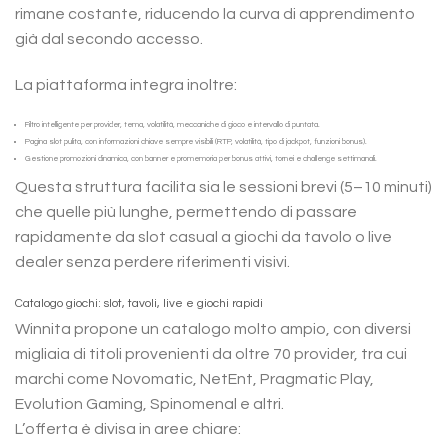
rimane costante, riducendo la curva di apprendimento
già dal secondo accesso.
La piattaforma integra inoltre:
Filtro intelligente per provider, tema, volatilità, meccaniche di gioco e intervallo di puntata.
Pagina slot pulita, con informazioni chiave sempre visibili (RTP, volatilità, tipo di jackpot, funzioni bonus).
Gestione promozioni dinamica, con banner e promemoria per bonus attivi, tornei e challenge settimanali.
Questa struttura facilita sia le sessioni brevi (5–10 minuti)
che quelle più lunghe, permettendo di passare
rapidamente da slot casual a giochi da tavolo o live
dealer senza perdere riferimenti visivi.
Catalogo giochi: slot, tavoli, live e giochi rapidi
Winnita propone un catalogo molto ampio, con diversi
migliaia di titoli provenienti da oltre 70 provider, tra cui
marchi come Novomatic, NetEnt, Pragmatic Play,
Evolution Gaming, Spinomenal e altri.
L’offerta è divisa in aree chiare: