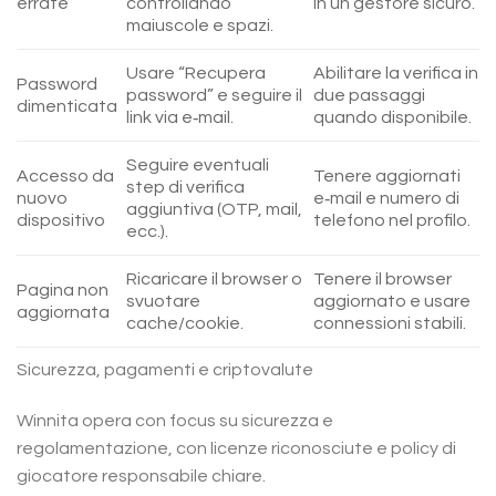
errate
controllando
in un gestore sicuro.
maiuscole e spazi.
Usare “Recupera
Abilitare la verifica in
Password
password” e seguire il
due passaggi
dimenticata
link via e‑mail.
quando disponibile.
Seguire eventuali
Accesso da
Tenere aggiornati
step di verifica
nuovo
e‑mail e numero di
aggiuntiva (OTP, mail,
dispositivo
telefono nel profilo.
ecc.).
Ricaricare il browser o
Tenere il browser
Pagina non
svuotare
aggiornato e usare
aggiornata
cache/cookie.
connessioni stabili.
Sicurezza, pagamenti e criptovalute
Winnita opera con focus su sicurezza e
regolamentazione, con licenze riconosciute e policy di
giocatore responsabile chiare.