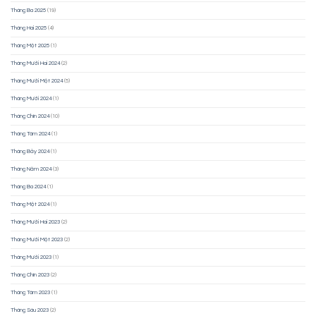
Tháng Ba 2025
(19)
Tháng Hai 2025
(4)
Tháng Một 2025
(1)
Tháng Mười Hai 2024
(2)
Tháng Mười Một 2024
(5)
Tháng Mười 2024
(1)
Tháng Chín 2024
(10)
Tháng Tám 2024
(1)
Tháng Bảy 2024
(1)
Tháng Năm 2024
(3)
Tháng Ba 2024
(1)
Tháng Một 2024
(1)
Tháng Mười Hai 2023
(2)
Tháng Mười Một 2023
(2)
Tháng Mười 2023
(1)
Tháng Chín 2023
(2)
Tháng Tám 2023
(1)
Tháng Sáu 2023
(2)