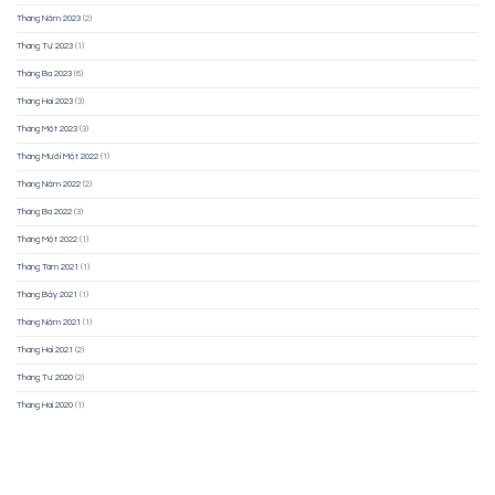
Tháng Năm 2023
(2)
Tháng Tư 2023
(1)
Tháng Ba 2023
(6)
Tháng Hai 2023
(3)
Tháng Một 2023
(3)
Tháng Mười Một 2022
(1)
Tháng Năm 2022
(2)
Tháng Ba 2022
(3)
Tháng Một 2022
(1)
Tháng Tám 2021
(1)
Tháng Bảy 2021
(1)
Tháng Năm 2021
(1)
Tháng Hai 2021
(2)
Tháng Tư 2020
(2)
Tháng Hai 2020
(1)