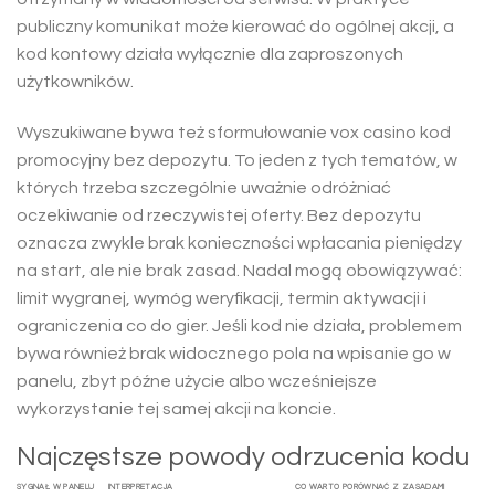
publiczny komunikat może kierować do ogólnej akcji, a
kod kontowy działa wyłącznie dla zaproszonych
użytkowników.
Wyszukiwane bywa też sformułowanie vox casino kod
promocyjny bez depozytu. To jeden z tych tematów, w
których trzeba szczególnie uważnie odróżniać
oczekiwanie od rzeczywistej oferty. Bez depozytu
oznacza zwykle brak konieczności wpłacania pieniędzy
na start, ale nie brak zasad. Nadal mogą obowiązywać:
limit wygranej, wymóg weryfikacji, termin aktywacji i
ograniczenia co do gier. Jeśli kod nie działa, problemem
bywa również brak widocznego pola na wpisanie go w
panelu, zbyt późne użycie albo wcześniejsze
wykorzystanie tej samej akcji na koncie.
Najczęstsze powody odrzucenia kodu
SYGNAŁ W PANELU
INTERPRETACJA
CO WARTO PORÓWNAĆ Z ZASADAMI