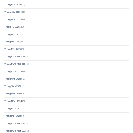
Tháng Bảy 2025
(17)
Tháng Sáu 2025
(15)
Tháng Năm 2025
(7)
Tháng Tư 2025
(18)
Tháng Ba 2025
(19)
Tháng Hai 2025
(4)
Tháng Một 2025
(1)
Tháng Mười Hai 2024
(2)
Tháng Mười Một 2024
(5)
Tháng Mười 2024
(1)
Tháng Chín 2024
(10)
Tháng Tám 2024
(1)
Tháng Bảy 2024
(1)
Tháng Năm 2024
(3)
Tháng Ba 2024
(1)
Tháng Một 2024
(1)
Tháng Mười Hai 2023
(2)
Tháng Mười Một 2023
(2)