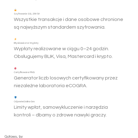
Szyfrowanie SSL 256-bit
Wszystkie transakcje i dane osobowe chronione
są najwyższym standardem szyfrowania.
Błyskawiczne Wypłaty
Wypłaty realizowane w ciągu 0–24 godzin.
Obsługujemy BLIK, Visa, Mastercard i krypto.
Certyfikowane RNG
Generator liczb losowych certyfikowany przez
niezależne laboratoria eCOGRA.
Odpowiedzialna Gra
Limity wpłat, samowykluczenie i narzędzia
kontroli – dbamy o zdrowe nawyki graczy.
Gotowy, by