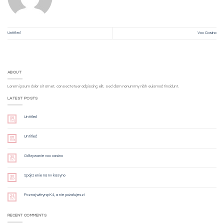
Untitled
Vox Casino
ABOUT
Lorem ipsum dolor sit amet, consectetuer adipiscing elit, sed diam nonummy nibh euismod tincidunt.
LATEST POSTS
Untitled
06
Th8
Untitled
06
Th8
Odkrywanie vox casino
30
Th7
Spojrzenie na nv kasyno
30
Th7
Poznaj witrynę K4, a nie pożałujesz!
24
Th7
RECENT COMMENTS