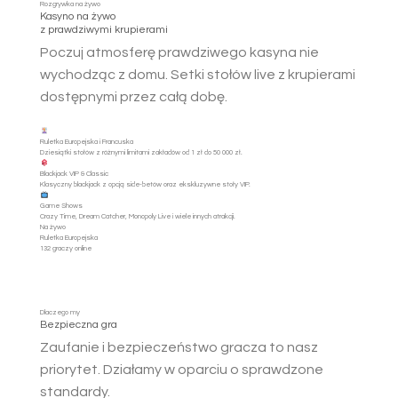
Rozgrywka na żywo
Kasyno na żywo
z prawdziwymi krupierami
Poczuj atmosferę prawdziwego kasyna nie
wychodząc z domu. Setki stołów live z krupierami
dostępnymi przez całą dobę.
Ruletka Europejska i Francuska
Dziesiątki stołów z różnymi limitami zakładów od 1 zł do 50 000 zł.
Blackjack VIP & Classic
Klasyczny blackjack z opcją side-betów oraz ekskluzywne stoły VIP.
Game Shows
Crazy Time, Dream Catcher, Monopoly Live i wiele innych atrakcji.
Na żywo
Ruletka Europejska
132 graczy online
Dlaczego my
Bezpieczna gra
Zaufanie i bezpieczeństwo gracza to nasz
priorytet. Działamy w oparciu o sprawdzone
standardy.