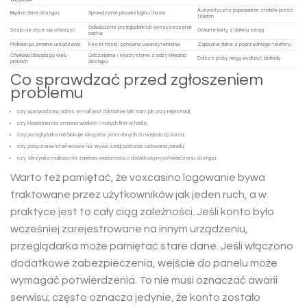
WEJŚCIA
Automatyczne poprawianie znaków przez
Błędne dane dostępu
Sprawdzenie pisowni loginu i hasła
telefon
Odświeżenie przeglądarki lub wyczyszczenie
Sesja nie chce się otworzyć
Otwarte karty z dawną sesją
cache
Problem po zmianie urządzenia
Reset hasła i ponowne uwierzytelnienie
Zapisane dane z poprzedniego telefonu
Chwilowa blokada po wielu
Odczekanie i skorzystanie z odzyskiwania
Dalsze próby mogą wydłużyć blokadę
próbach
dostępu
Co sprawdzać przed zgłoszeniem
problemu
czy wprowadzony adres e-mail jest dokładnie taki sam jak przy rejestracji,
czy klawiatura nie zmienia wielkich i małych liter w haśle,
czy przeglądarka nie blokuje skryptów potrzebnych do wejścia do konta,
czy połączenie internetowe nie zrywa sesji podczas ładowania panelu,
czy skrzynka mailowa nie zawiera wiadomości o dodatkowym potwierdzeniu dostępu.
Warto też pamiętać, że voxcasino logowanie bywa
traktowane przez użytkowników jak jeden ruch, a w
praktyce jest to cały ciąg zależności. Jeśli konto było
wcześniej zarejestrowane na innym urządzeniu,
przeglądarka może pamiętać stare dane. Jeśli włączono
dodatkowe zabezpieczenia, wejście do panelu może
wymagać potwierdzenia. To nie musi oznaczać awarii
serwisu; często oznacza jedynie, że konto zostało