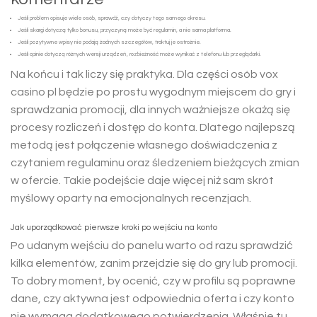
Jeśli problem opisuje wiele osób, sprawdź, czy dotyczy tego samego okresu.
Jeśli skargi dotyczą tylko bonusu, przyczyną może być regulamin, a nie sama platforma.
Jeśli pozytywne wpisy nie podają żadnych szczegółów, traktuj je ostrożnie.
Jeśli opinie dotyczą różnych wersji urządzeń, rozbieżność może wynikać z telefonu lub przeglądarki.
Na końcu i tak liczy się praktyka. Dla części osób vox
casino pl będzie po prostu wygodnym miejscem do gry i
sprawdzania promocji, dla innych ważniejsze okażą się
procesy rozliczeń i dostęp do konta. Dlatego najlepszą
metodą jest połączenie własnego doświadczenia z
czytaniem regulaminu oraz śledzeniem bieżących zmian
w ofercie. Takie podejście daje więcej niż sam skrót
myślowy oparty na emocjonalnych recenzjach.
Jak uporządkować pierwsze kroki po wejściu na konto
Po udanym wejściu do panelu warto od razu sprawdzić
kilka elementów, zanim przejdzie się do gry lub promocji.
To dobry moment, by ocenić, czy w profilu są poprawne
dane, czy aktywna jest odpowiednia oferta i czy konto
nie wymaga dodatkowego potwierdzenia. Właśnie tu