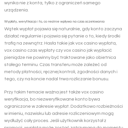
wynika nie z konta, tylko z ograniczeń samego
urządzenia.
Wypłaty, weryfikacja i to, co realnie wpływa na czas oczekiwania
Wątek wypłat pojawia się naturalnie, gdy konto zaczyna
działać regularnie i pojawia się pytanie o to, kiedy środki
trafią na zewnątrz. Hasła takie jak vox casino wypłata,
vox casino czas wypłaty czy vox casino jak wypłacić
pieniądze nie powinny być traktowane jako obietnica
stałego terminu. Czas transferu może zależeć od
metody płatności, ręcznej kontroli, zgodności danych i
tego, czy na koncie nadal trwa rozliczanie bonusu.
Przy takim temacie ważna jest także vox casino
weryfikacja, bo niezweryfikowane konto bywa
ograniczone w zakresie wypłat. Dodatkowo rozbieżności
w imieniu, nazwisku lub adresie rozliczeniowym mogą
wydłużyć cały proces. Jeśli użytkownik korzystał z
promocji, wypłata może zostać zatrzymana do momentu