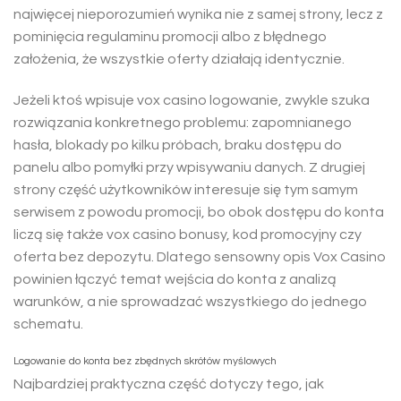
najwięcej nieporozumień wynika nie z samej strony, lecz z
pominięcia regulaminu promocji albo z błędnego
założenia, że wszystkie oferty działają identycznie.
Jeżeli ktoś wpisuje vox casino logowanie, zwykle szuka
rozwiązania konkretnego problemu: zapomnianego
hasła, blokady po kilku próbach, braku dostępu do
panelu albo pomyłki przy wpisywaniu danych. Z drugiej
strony część użytkowników interesuje się tym samym
serwisem z powodu promocji, bo obok dostępu do konta
liczą się także vox casino bonusy, kod promocyjny czy
oferta bez depozytu. Dlatego sensowny opis Vox Casino
powinien łączyć temat wejścia do konta z analizą
warunków, a nie sprowadzać wszystkiego do jednego
schematu.
Logowanie do konta bez zbędnych skrótów myślowych
Najbardziej praktyczna część dotyczy tego, jak