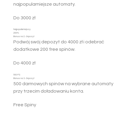
najpopularniejsze automaty.
Do 3000 zł
Najpopularniejszy
200%
Bonus na 2. depozyt
Podwój swój depozyt do 4000 zł i odebrać
dodatkowe 200 free spinów.
Do 4000 zł
500 FS
Bonus na 3. depozyt
500 darmowych spinów na wybrane automaty
przy trzecim doładowaniu konta.
Free Spiny