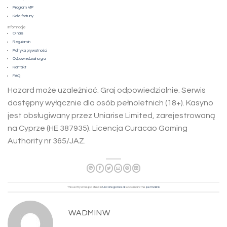
Program VIP
Koło fortuny
Informacje
O nas
Regulamin
Polityka prywatności
Odpowiedzialna gra
Kontakt
FAQ
Hazard może uzależniać. Graj odpowiedzialnie. Serwis
dostępny wyłącznie dla osób pełnoletnich (18+). Kasyno
jest obsługiwany przez Uniarise Limited, zarejestrowaną
na Cyprze (HE 387935). Licencja Curacao Gaming
Authority nr 365/JAZ.
This entry was posted in
Uncategorized
. Bookmark the
permalink
.
WADMINW