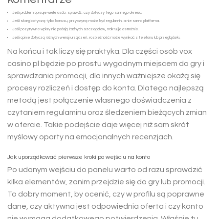
Jeśli problem opisuje wiele osób, sprawdź, czy dotyczy tego samego okresu.
Jeśli skargi dotyczą tylko bonusu, przyczyną może być regulamin, a nie sama platforma.
Jeśli pozytywne wpisy nie podają żadnych szczegółów, traktuj je ostrożnie.
Jeśli opinie dotyczą różnych wersji urządzeń, rozbieżność może wynikać z telefonu lub przeglądarki.
Na końcu i tak liczy się praktyka. Dla części osób vox
casino pl będzie po prostu wygodnym miejscem do gry i
sprawdzania promocji, dla innych ważniejsze okażą się
procesy rozliczeń i dostęp do konta. Dlatego najlepszą
metodą jest połączenie własnego doświadczenia z
czytaniem regulaminu oraz śledzeniem bieżących zmian
w ofercie. Takie podejście daje więcej niż sam skrót
myślowy oparty na emocjonalnych recenzjach.
Jak uporządkować pierwsze kroki po wejściu na konto
Po udanym wejściu do panelu warto od razu sprawdzić
kilka elementów, zanim przejdzie się do gry lub promocji.
To dobry moment, by ocenić, czy w profilu są poprawne
dane, czy aktywna jest odpowiednia oferta i czy konto
nie wymaga dodatkowego potwierdzenia. Właśnie tu