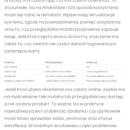
android, vox casino app czy vox casino download. To
zrozumiałe, bo na Androidzie i iOS sposób korzystania
może się różnić w detalach. Wpływ mają aktualizacje
systemu, zgody na powiadomienia, pamięć urządzenia
oraz to, czy przeglądarka mobilna poprawnie zapisuje
sesję. Jeśli ktoś często wraca do konta, znaczenie ma
także to, czy telefon nie czyści danych logowania po
zamknięciu karty.
FUNKCJA
PRZEGLĄDARKA
APLIKACJA
Bez instalacji
Tak
Nie
Zapis sesji
Bywa zależny od ustawień
Często wygodniejszy
Aktualizacje
Po stronie strony i przeglądarki
Po stronie aplikacji i systemu
Wygoda na słabszym telefonie
Zwykle większa elastyczność
Może wymagać więcej zasobów
Jeżeli ktoś używa określenia vox casino online, zwykle ma
na myśli właśnie taki mobilny lub przeglądarkowy dostęp,
a nie osobny produkt. To ważne, bo w praktyce
najważniejsza jest stabilność działania i czy użytkownik
może łatwo sprawdzić saldo, promocje oraz status
weryfikacji. W mobilnym środowisku część problemów