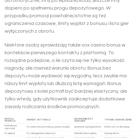
automatycznie, inny po wpisaniu kodu, jeszcze inny
dopiero po spełnieniu progu depozytowego. W
przypadku promocji powitalnej istotne są też
ograniczenia czasowe, limity wypłat z bonusu i lista gier
wyłączonych z obrotu.
Niektóre osoby sprawdzają także vox casino bonus w
kontekście pierwszego kontaktu z platformą. To
rozsądne podejście, o ile czyta się nie tylko wysokość
nagrody, ale również warunki obrotu. Bonus bez
depozytu może wydawać się wygodny, lecz zwykle ma
niższy limit wypłaty lub dłuższą listę wymagań. Bonus
depozytowy z kolei potrafi być bardziej elastyczny, ale
tylko wtedy, gdy użytkownik zaakceptuje dodatkowe
zasady rozliczania środków promocyjnych.
RODZAJ
NAJWAŻNIEJSZY
MOMENT AKTYWACJI
TYPOWE OGRANICZENIE
PROMOCJI
WARUNEK
Powitalna po
Po utworzeniu konta lub po pierwszej akcji
Spełnienie wymogów konta
Krótki czas na aktywację
rejestracji
Po wpłacie
Po zaksięgowaniu depozytu
Minimalna kwota wpłaty
Wymóg obrotu