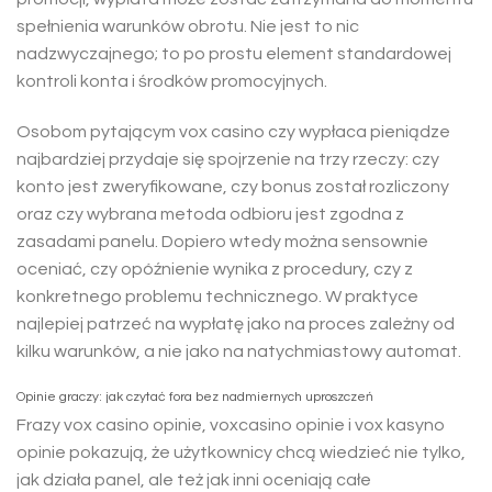
spełnienia warunków obrotu. Nie jest to nic
nadzwyczajnego; to po prostu element standardowej
kontroli konta i środków promocyjnych.
Osobom pytającym vox casino czy wypłaca pieniądze
najbardziej przydaje się spojrzenie na trzy rzeczy: czy
konto jest zweryfikowane, czy bonus został rozliczony
oraz czy wybrana metoda odbioru jest zgodna z
zasadami panelu. Dopiero wtedy można sensownie
oceniać, czy opóźnienie wynika z procedury, czy z
konkretnego problemu technicznego. W praktyce
najlepiej patrzeć na wypłatę jako na proces zależny od
kilku warunków, a nie jako na natychmiastowy automat.
Opinie graczy: jak czytać fora bez nadmiernych uproszczeń
Frazy vox casino opinie, voxcasino opinie i vox kasyno
opinie pokazują, że użytkownicy chcą wiedzieć nie tylko,
jak działa panel, ale też jak inni oceniają całe