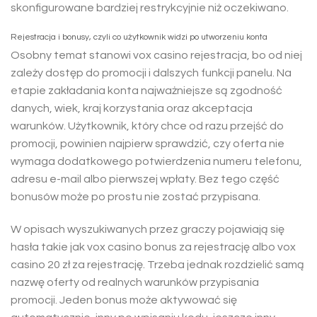
skonfigurowane bardziej restrykcyjnie niż oczekiwano.
Rejestracja i bonusy, czyli co użytkownik widzi po utworzeniu konta
Osobny temat stanowi vox casino rejestracja, bo od niej
zależy dostęp do promocji i dalszych funkcji panelu. Na
etapie zakładania konta najważniejsze są zgodność
danych, wiek, kraj korzystania oraz akceptacja
warunków. Użytkownik, który chce od razu przejść do
promocji, powinien najpierw sprawdzić, czy oferta nie
wymaga dodatkowego potwierdzenia numeru telefonu,
adresu e-mail albo pierwszej wpłaty. Bez tego część
bonusów może po prostu nie zostać przypisana.
W opisach wyszukiwanych przez graczy pojawiają się
hasła takie jak vox casino bonus za rejestrację albo vox
casino 20 zł za rejestrację. Trzeba jednak rozdzielić samą
nazwę oferty od realnych warunków przypisania
promocji. Jeden bonus może aktywować się