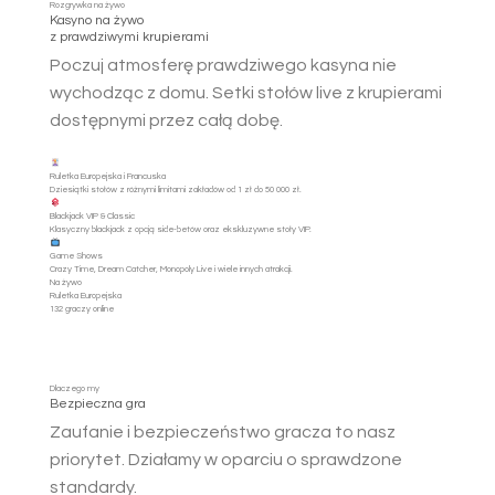
Rozgrywka na żywo
Kasyno na żywo
z prawdziwymi krupierami
Poczuj atmosferę prawdziwego kasyna nie
wychodząc z domu. Setki stołów live z krupierami
dostępnymi przez całą dobę.
Ruletka Europejska i Francuska
Dziesiątki stołów z różnymi limitami zakładów od 1 zł do 50 000 zł.
Blackjack VIP & Classic
Klasyczny blackjack z opcją side-betów oraz ekskluzywne stoły VIP.
Game Shows
Crazy Time, Dream Catcher, Monopoly Live i wiele innych atrakcji.
Na żywo
Ruletka Europejska
132 graczy online
Dlaczego my
Bezpieczna gra
Zaufanie i bezpieczeństwo gracza to nasz
priorytet. Działamy w oparciu o sprawdzone
standardy.