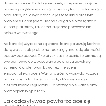
doświadczenie. To dobry kierunek, o ile pamięta się, że
opinie są zwykle mieszanką różnych sytuacji: jedni piszą o
bonusach, inni o wypłatach, a jeszcze inni o prostym
problemie z dostępem. Jedna skarga nie przesądza o
jakości platformy, tak samo jak jedna pochwała nie
opisuje wszystkiego.
Najbardziej użyteczne są źródła, które pokazują konkret:
datę wpisu, opis problemu, rodzaj gry, metodę płatności i
odpowiedź obsługi. Z kolei vox casino opinie forum mogą
być pomocne do wyłapywania powtarzających się
schematów, ale forum bywa też miejscem
emocjonalnych ocen. Warto rozróżnić wpisy dotyczące
technicznych trudności od tych, które wynikają z
niezrozumienia regulaminu. To szczególnie ważne przy
promocjach i wypłatach.
Jak odczytywać powtarzające się
komentarze