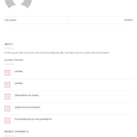
Vox Casino
Untitled
ABOUT
Lorem ipsum dolor sit amet, consectetuer adipiscing elit, sed diam nonummy nibh euismod tincidunt.
LATEST POSTS
Untitled
06
Th8
Untitled
06
Th8
Odkrywanie vox casino
30
Th7
Spojrzenie na nv kasyno
30
Th7
Poznaj witrynę K4, a nie pożałujesz!
24
Th7
RECENT COMMENTS