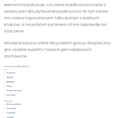
elementów pokazuje, czy dana ścieżka korzystania z
serwisu jest dla użytkownika praktyczna. W tym sensie
vox casino logowanie jest tylko jednym z ważnych
etapów, a nie jedynym pytaniem, które naprawdę ma
znaczenie.
Wiodące kasyno online dla polskich graczy. Bezpieczna
gra, szybkie wypłaty i tysiące gier najlepszych
dostawców.
BLIK
VISA
MC
Skrill
Neteller
BTC
Gry
Automaty
Ruletka
Blackjack
Poker
Kasyno na żywo
Gry Crash
Promocje
Bonus powitalny
Free spiny
Cashback
Turnieje