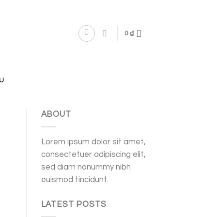
0
₫
ỆU
ABOUT
Lorem ipsum dolor sit amet,
consectetuer adipiscing elit,
sed diam nonummy nibh
euismod tincidunt.
LATEST POSTS