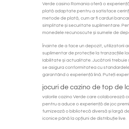
Verde casino Romania oferă o experiență 
plată adaptate pentru a satisface cerințel
metode de plată, cum ar fi carduri bancar
simplitate și securitate suplimentare. Pen
monedele recunoscute și sumele de depozi
Înainte de a face un depozit, utilizatorii a
suplimentar de protecție la tranzacțiile l
Iabilitate și actualitate. Jucătorii trebuie
se asigura conformitatea cu standardele 
garantând o experiență lină. Puteți experi
jocuri de cazino de top de la
valorile cazino Verde care colaborează cu c
pentru a aduce o experiență de joc premiu
furnizează o bibliotecă diversă și largă de
iconice până la opțiuni de distribuție live.