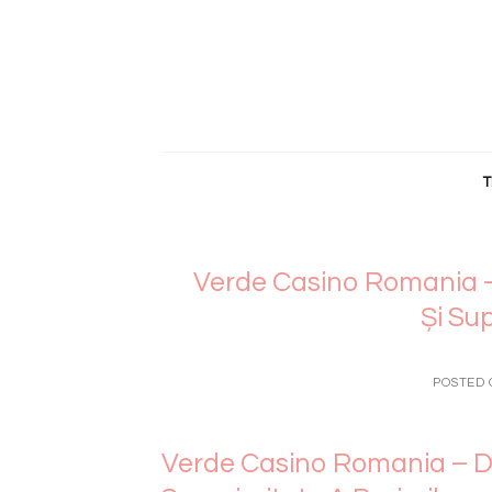
Skip
to
content
Verde Casino Romania –
Și Sup
POSTED
Verde Casino Romania – De