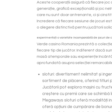
Aceste cooperații asigură că fiecare joc
generație, grafică excepțională și joc neîn
care nu sunt doar antrenante, ci și cinsti
încredere că fiecare sesiune de jocuri est
o alegere distinctivă pentru jucătorii solic
experimentați o varietate incomparabilă de jocuri de
Verde casino Romania prezintă o colecție 
fiecare tip de jucător. Indiferent dacă sun
masă atemporale sau experiențe încântătoa
aprofundată asupra selecției remarcabile
sloturi: divertisment nelimitat și in
sortiment de plăcere, oferind titluri 
Jucătorii pot explora mașini cu fruc
creștere cu premii care se schimbă î
Megaways sloturi oferă modalități int
oferă opțiuni de cumpărare de bonus