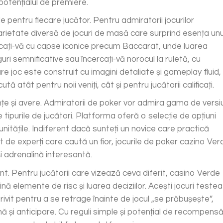
potențialul de premiere.
e pentru fiecare jucător. Pentru admiratorii jocurilor
arietate diversă de jocuri de masă care surprind esența unu
icați-vă cu capse iconice precum Baccarat, unde luarea
guri semnificative sau încercați-vă norocul la ruletă, cu
 joc este construit cu imagini detaliate și gameplay fluid,
ă atât pentru noii veniți, cât și pentru jucătorii calificați.
nțe și avere. Admiratorii de poker vor admira gama de versi
tipurile de jucători. Platforma oferă o selecție de opțiuni
rtunitățile. Indiferent dacă sunteți un novice care practică
 de experți care caută un fior, jocurile de poker cazino Ver
 adrenalină interesantă.
ant. Pentru jucătorii care vizează ceva diferit, casino Verde
nă elemente de risc și luarea deciziilor. Acești jocuri teste
rivit pentru a se retrage înainte de jocul „se prăbușește”,
ă și anticipare. Cu reguli simple și potențial de recompens