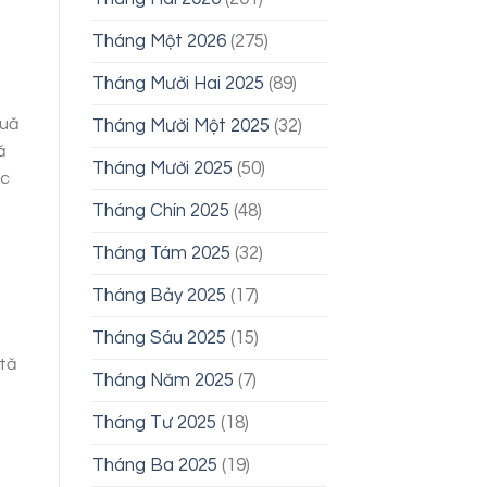
Tháng Một 2026
(275)
Tháng Mười Hai 2025
(89)
ouă
Tháng Mười Một 2025
(32)
ă
Tháng Mười 2025
(50)
sc
Tháng Chín 2025
(48)
Tháng Tám 2025
(32)
Tháng Bảy 2025
(17)
Tháng Sáu 2025
(15)
ută
Tháng Năm 2025
(7)
Tháng Tư 2025
(18)
Tháng Ba 2025
(19)