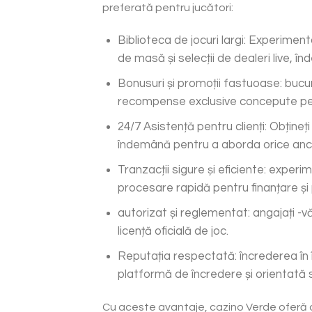
preferată pentru jucători:
Biblioteca de jocuri largi: Experimenta
de masă și selecții de dealeri live, în
Bonusuri și promoții fastuoase: bucur
recompense exclusive concepute pent
24/7 Asistență pentru clienți: Obțineț
îndemână pentru a aborda orice anc
Tranzacții sigure și eficiente: exper
procesare rapidă pentru finanțare și p
autorizat și reglementat: angajați -v
licență oficială de joc.
Reputația respectată: încrederea în 
platformă de încredere și orientată s
Cu aceste avantaje, cazino Verde oferă o