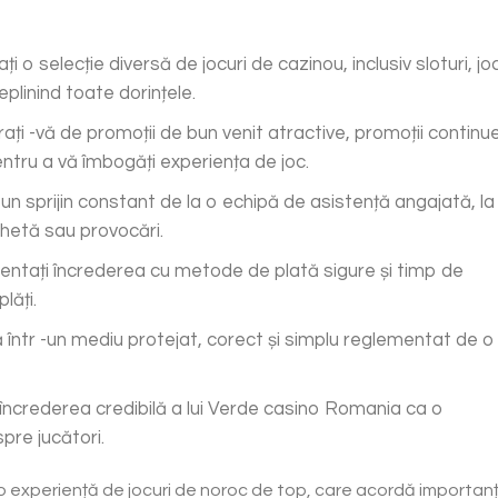
ți o selecție diversă de jocuri de cazinou, inclusiv sloturi, joc
deplinind toate dorințele.
ați -vă de promoții de bun venit atractive, promoții continue
ru a vă îmbogăți experiența de joc.
i un sprijin constant de la o echipă de asistență angajată, la
hetă sau provocări.
imentați încrederea cu metode de plată sigure și timp de
lăți.
ă într -un mediu protejat, corect și simplu reglementat de o
încrederea credibilă a lui Verde casino Romania ca o
pre jucători.
 experiență de jocuri de noroc de top, care acordă importan