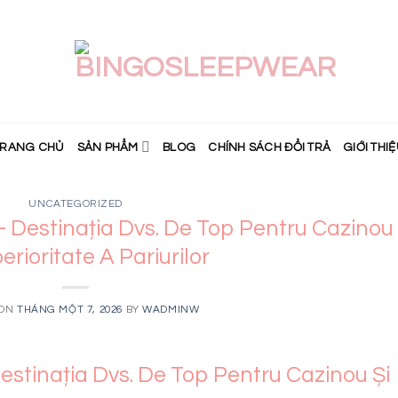
TRANG CHỦ
SẢN PHẨM
BLOG
CHÍNH SÁCH ĐỔI TRẢ
GIỚI THI
UNCATEGORIZED
 Destinația Dvs. De Top Pentru Cazinou
erioritate A Pariurilor
 ON
THÁNG MỘT 7, 2026
BY
WADMINW
stinația Dvs. De Top Pentru Cazinou Și