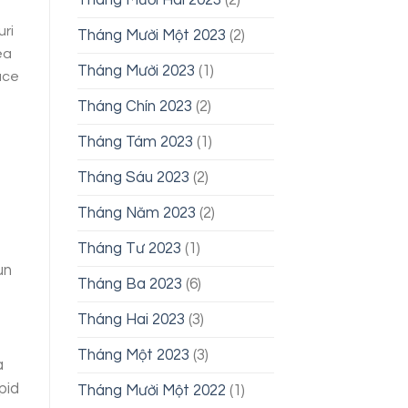
Tháng Mười Hai 2023
(2)
uri
Tháng Mười Một 2023
(2)
ea
Tháng Mười 2023
(1)
ace
Tháng Chín 2023
(2)
Tháng Tám 2023
(1)
Tháng Sáu 2023
(2)
Tháng Năm 2023
(2)
Tháng Tư 2023
(1)
un
Tháng Ba 2023
(6)
Tháng Hai 2023
(3)
Tháng Một 2023
(3)
a
pid
Tháng Mười Một 2022
(1)