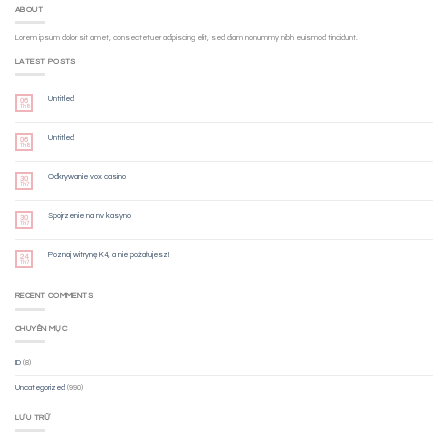
ABOUT
Lorem ipsum dolor sit amet, consectetuer adipiscing elit, sed diam nonummy nibh euismod tincidunt.
LATEST POSTS
Untitled
06
Th8
Untitled
06
Th8
Odkrywanie vox casino
30
Th7
Spojrzenie na nv kasyno
30
Th7
Poznaj witrynę K4, a nie pożałujesz!
24
Th7
RECENT COMMENTS
CHUYÊN MỤC
ID
(8)
Uncategorized
(990)
LƯU TRỮ