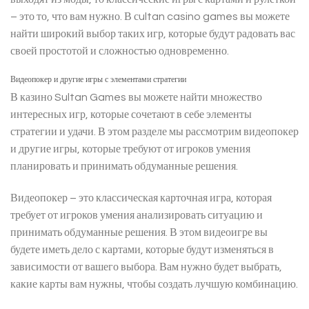
– это то, что вам нужно. В сultan casino games вы можете
найти широкий выбор таких игр, которые будут радовать вас
своей простотой и сложностью одновременно.
Видеопокер и другие игры с элементами стратегии
В казино Sultan Games вы можете найти множество
интересных игр, которые сочетают в себе элементы
стратегии и удачи. В этом разделе мы рассмотрим видеопокер
и другие игры, которые требуют от игроков умения
планировать и принимать обдуманные решения.
Видеопокер – это классическая карточная игра, которая
требует от игроков умения анализировать ситуацию и
принимать обдуманные решения. В этом видеоигре вы
будете иметь дело с картами, которые будут изменяться в
зависимости от вашего выбора. Вам нужно будет выбрать,
какие карты вам нужны, чтобы создать лучшую комбинацию.