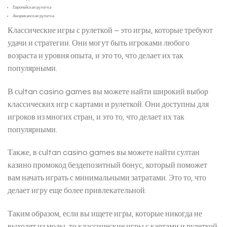
Европейская рулетка
Американская рулетка
Классические игры с рулеткой – это игры, которые требуют
удачи и стратегии. Они могут быть игроками любого
возраста и уровня опыта, и это то, что делает их так
популярными.
В сultan casino games вы можете найти широкий выбор
классических игр с картами и рулеткой. Они доступны для
игроков из многих стран, и это то, что делает их так
популярными.
Также, в сultan casino games вы можете найти султан
казино промокод бездепозитный бонус, который поможет
вам начать играть с минимальными затратами. Это то, что
делает игру еще более привлекательной.
Таким образом, если вы ищете игры, которые никогда не
выходят из моды, то классические игры с картами и рулеткой