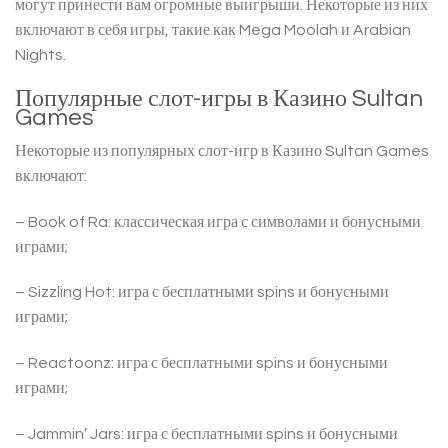
могут принести вам огромные выигрыши. Некоторые из них
включают в себя игры, такие как Mega Moolah и Arabian
Nights.
Популярные слот-игры в Казино Sultan
Games
Некоторые из популярных слот-игр в Казино Sultan Games
включают:
– Book of Ra: классическая игра с символами и бонусными
играми;
– Sizzling Hot: игра с бесплатными spins и бонусными
играми;
– Reactoonz: игра с бесплатными spins и бонусными
играми;
– Jammin’ Jars: игра с бесплатными spins и бонусными