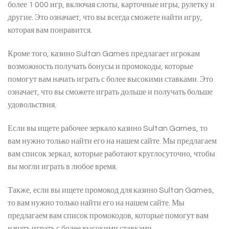
более 1 000 игр, включая слоты, карточные игры, рулетку и
другие. Это означает, что вы всегда сможете найти игру,
которая вам понравится.
Кроме того, казино Sultan Games предлагает игрокам
возможность получать бонусы и промокоды, которые
помогут вам начать играть с более высокими ставками. Это
означает, что вы сможете играть дольше и получать больше
удовольствия.
Если вы ищете рабочее зеркало казино Sultan Games, то
вам нужно только найти его на нашем сайте. Мы предлагаем
вам список зеркал, которые работают круглосуточно, чтобы
вы могли играть в любое время.
Также, если вы ищете промокод для казино Sultan Games,
то вам нужно только найти его на нашем сайте. Мы
предлагаем вам список промокодов, которые помогут вам
начать играть с более высокими ставками.