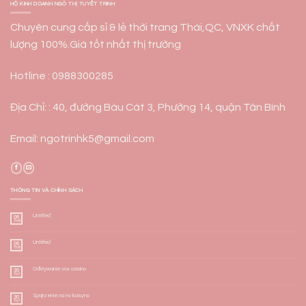
HỘ KINH DOANH NGÔ THỊ TUYẾT TRINH
Chuyên cung cấp sỉ & lẻ thời trang Thái,QC, VNXK chất
lượng 100%.Giá tốt nhất thị trường
Hotline : 0988300285
Địa Chỉ: : 40, đường Bàu Cát 3, Phường 14, quận Tân Bình
Email: ngotrinhk5@gmail.com
THÔNG TIN VÀ CHÍNH SÁCH
Untitled
06
Th8
Untitled
06
Th8
Odkrywanie vox casino
30
Th7
Spojrzenie na nv kasyno
30
Th7