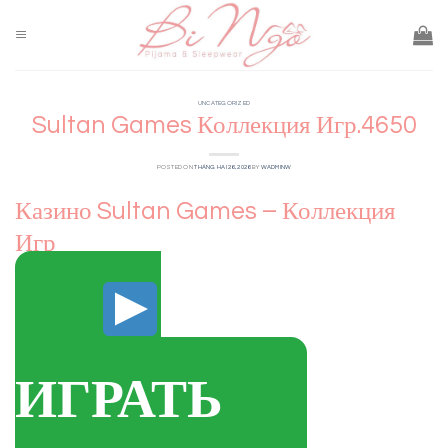
Skip
to
content
UNCATEGORIZED
Sultan Games Коллекция Игр.4650
POSTED ON
THÁNG HAI 26, 2026
BY
WADMINW
Казино Sultan Games – Коллекция
Игр
ИГРАТЬ