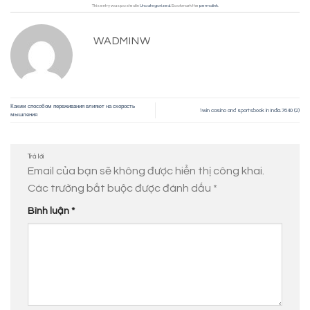
This entry was posted in
Uncategorized
. Bookmark the
permalink
.
WADMINW
Каким способом переживания влияют на скорость
1win casino and sportsbook in India.7640 (2)
мышления
Trả lời
Email của bạn sẽ không được hiển thị công khai.
Các trường bắt buộc được đánh dấu
*
Bình luận
*