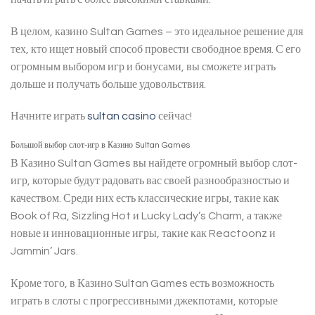
В целом, казино Sultan Games – это идеальное решение для
тех, кто ищет новый способ провести свободное время. С его
огромным выбором игр и бонусами, вы сможете играть
дольше и получать больше удовольствия.
Начните играть
sultan casino
сейчас!
Большой выбор слот-игр в Казино Sultan Games
В Казино Sultan Games вы найдете огромный выбор слот-
игр, которые будут радовать вас своей разнообразностью и
качеством. Среди них есть классические игры, такие как
Book of Ra, Sizzling Hot и Lucky Lady’s Charm, а также
новые и инновационные игры, такие как Reactoonz и
Jammin’ Jars.
Кроме того, в Казино Sultan Games есть возможность
играть в слоты с прогрессивными джекпотами, которые