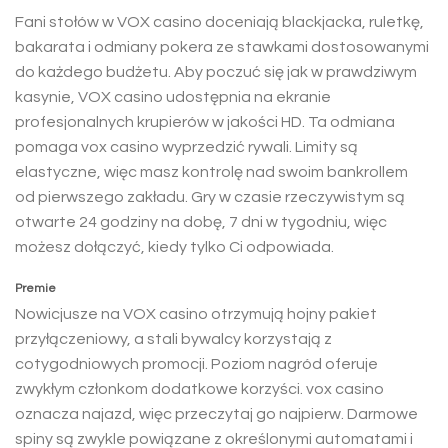
Fani stołów w VOX casino doceniają blackjacka, ruletkę,
bakarata i odmiany pokera ze stawkami dostosowanymi
do każdego budżetu. Aby poczuć się jak w prawdziwym
kasynie, VOX casino udostępnia na ekranie
profesjonalnych krupierów w jakości HD. Ta odmiana
pomaga vox casino wyprzedzić rywali. Limity są
elastyczne, więc masz kontrolę nad swoim bankrollem
od pierwszego zakładu. Gry w czasie rzeczywistym są
otwarte 24 godziny na dobę, 7 dni w tygodniu, więc
możesz dołączyć, kiedy tylko Ci odpowiada.
Premie
Nowicjusze na VOX casino otrzymują hojny pakiet
przyłączeniowy, a stali bywalcy korzystają z
cotygodniowych promocji. Poziom nagród oferuje
zwykłym członkom dodatkowe korzyści. vox casino
oznacza najazd, więc przeczytaj go najpierw. Darmowe
spiny są zwykle powiązane z określonymi automatami i