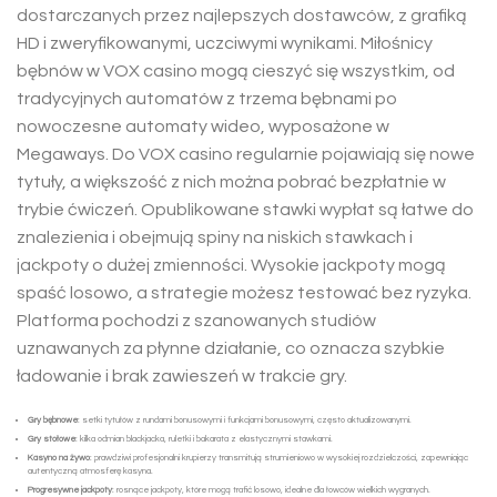
dostarczanych przez najlepszych dostawców, z grafiką
HD i zweryfikowanymi, uczciwymi wynikami. Miłośnicy
bębnów w VOX casino mogą cieszyć się wszystkim, od
tradycyjnych automatów z trzema bębnami po
nowoczesne automaty wideo, wyposażone w
Megaways. Do VOX casino regularnie pojawiają się nowe
tytuły, a większość z nich można pobrać bezpłatnie w
trybie ćwiczeń. Opublikowane stawki wypłat są łatwe do
znalezienia i obejmują spiny na niskich stawkach i
jackpoty o dużej zmienności. Wysokie jackpoty mogą
spaść losowo, a strategie możesz testować bez ryzyka.
Platforma pochodzi z szanowanych studiów
uznawanych za płynne działanie, co oznacza szybkie
ładowanie i brak zawieszeń w trakcie gry.
Gry bębnowe
: setki tytułów z rundami bonusowymi i funkcjami bonusowymi, często aktualizowanymi.
Gry stołowe
: kilka odmian blackjacka, ruletki i bakarata z elastycznymi stawkami.
Kasyno na żywo
: prawdziwi profesjonalni krupierzy transmitują strumieniowo w wysokiej rozdzielczości, zapewniając
autentyczną atmosferę kasyna.
Progresywne jackpoty
: rosnące jackpoty, które mogą trafić losowo, idealne dla łowców wielkich wygranych.