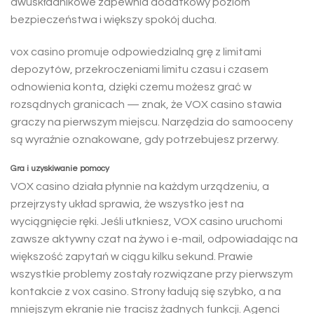
dwuskładnikowe zapewnia dodatkowy poziom
bezpieczeństwa i większy spokój ducha.
vox casino promuje odpowiedzialną grę z limitami
depozytów, przekroczeniami limitu czasu i czasem
odnowienia konta, dzięki czemu możesz grać w
rozsądnych granicach — znak, że VOX casino stawia
graczy na pierwszym miejscu. Narzędzia do samooceny
są wyraźnie oznakowane, gdy potrzebujesz przerwy.
Gra i uzyskiwanie pomocy
VOX casino działa płynnie na każdym urządzeniu, a
przejrzysty układ sprawia, że wszystko jest na
wyciągnięcie ręki. Jeśli utkniesz, VOX casino uruchomi
zawsze aktywny czat na żywo i e-mail, odpowiadając na
większość zapytań w ciągu kilku sekund. Prawie
wszystkie problemy zostały rozwiązane przy pierwszym
kontakcie z vox casino. Strony ładują się szybko, a na
mniejszym ekranie nie tracisz żadnych funkcji. Agenci