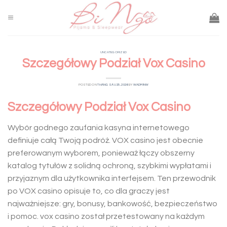
Skip
to
content
UNCATEGORIZED
Szczegółowy Podział Vox Casino
POSTED ON
THÁNG SÁU 25, 2026
BY
WADMINW
Szczegółowy Podział Vox Casino
Wybór godnego zaufania kasyna internetowego
definiuje całą Twoją podróż. VOX casino jest obecnie
preferowanym wyborem, ponieważ łączy obszerny
katalog tytułów z solidną ochroną, szybkimi wypłatami i
przyjaznym dla użytkownika interfejsem. Ten przewodnik
po VOX casino opisuje to, co dla graczy jest
najważniejsze: gry, bonusy, bankowość, bezpieczeństwo
i pomoc. vox casino został przetestowany na każdym