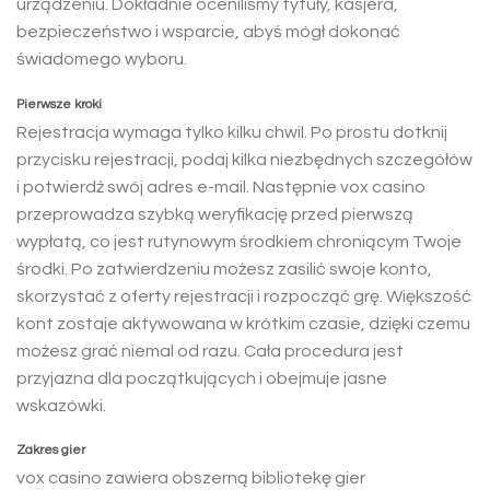
urządzeniu. Dokładnie oceniliśmy tytuły, kasjera,
bezpieczeństwo i wsparcie, abyś mógł dokonać
świadomego wyboru.
Pierwsze kroki
Rejestracja wymaga tylko kilku chwil. Po prostu dotknij
przycisku rejestracji, podaj kilka niezbędnych szczegółów
i potwierdź swój adres e-mail. Następnie vox casino
przeprowadza szybką weryfikację przed pierwszą
wypłatą, co jest rutynowym środkiem chroniącym Twoje
środki. Po zatwierdzeniu możesz zasilić swoje konto,
skorzystać z oferty rejestracji i rozpocząć grę. Większość
kont zostaje aktywowana w krótkim czasie, dzięki czemu
możesz grać niemal od razu. Cała procedura jest
przyjazna dla początkujących i obejmuje jasne
wskazówki.
Zakres gier
vox casino zawiera obszerną bibliotekę gier