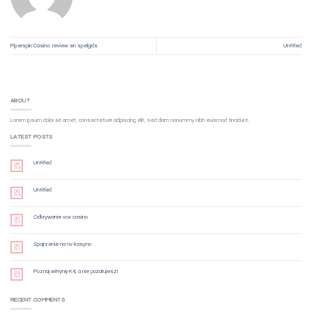
Piperspin Casino: review en spelgids
Untitled
ABOUT
Lorem ipsum dolor sit amet, consectetuer adipiscing elit, sed diam nonummy nibh euismod tincidunt.
LATEST POSTS
Untitled
06
Th8
Untitled
06
Th8
Odkrywanie vox casino
30
Th7
Spojrzenie na nv kasyno
30
Th7
Poznaj witrynę K4, a nie pożałujesz!
24
Th7
RECENT COMMENTS