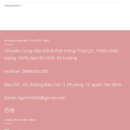
Tháng Hai 2020
(1)
HỘ KINH DOANH NGÔ THỊ TUYẾT TRINH
Chuyên cung cấp sỉ & lẻ thời trang Thái,QC, VNXK chất
lượng 100%.Giá tốt nhất thị trường
Hotline : 0988300285
Địa Chỉ: : 40, đường Bàu Cát 3, Phường 14, quận Tân Bình
Email: ngotrinhk5@gmail.com
THÔNG TIN VÀ CHÍNH SÁCH