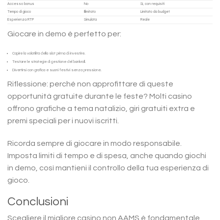
Accesso bonus
No
Sì, con requisiti
Tempo di gioco
Illimitato
Limitato da budget
Esperienza RTP
Simulata
Reale
Giocare in demo è perfetto per:
Capire la volatilità della slot prima di investire.
Testare le strategie di gestione del bankroll.
Divertirsi con grafica e suoni festivi senza pressione.
Riflessione: perché non approfittare di queste
opportunità gratuite durante le feste? Molti casino
offrono grafiche a tema natalizio, giri gratuiti extra e
premi speciali per i nuovi iscritti.
Ricorda sempre di giocare in modo responsabile.
Imposta limiti di tempo e di spesa, anche quando giochi
in demo, così mantieni il controllo della tua esperienza di
gioco.
Conclusioni
Scegliere il migliore casino non AAMS è fondamentale