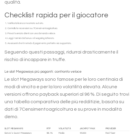
qualità.
Checklist rapida per il giocatore
Verifica la licenza mostrata sul sito.
Controlla le recensioni su 7Censimentoagricoltura.
Prova il servizio clienti con una domanda veloce.
Leggi i termini dei bonus e il wagering richiesto.
Assicurati che il metodo di pagamento preferito sia supportato.
Seguendo questi passaggi, ridurrai drasticamente il
rischio di incappare in truffe.
Le slot Megaways più paganti: confronto veloce
Le slot Megaways sono famose per le loro centinaia di
modi di vincita e per la loro volatilità elevata. Alcune
versioni offrono payback superiori al 96 %. Di seguito trovi
una tabella comparativa delle più redditizie, basata su
dati di 7Censimentoagricoltura e su prove in modalità
demo.
SLOT MEGAWAYS
RTP
VOLATILITÀ
JACKPOT MAX
PROVIDER
Gonzo’s Quest Megaways
96,1%
Media
€5.000
Red Tiger