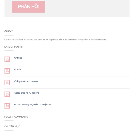
ABOUT
Lorem ipsum dolor sit amet, consectetuer adipiscing elit, sed diam nonummy nibh euismod tincidunt.
LATEST POSTS
Untitled
06
Th8
Untitled
06
Th8
Odkrywanie vox casino
30
Th7
Spojrzenie na nv kasyno
30
Th7
Poznaj witrynę K4, a nie pożałujesz!
24
Th7
RECENT COMMENTS
CHUYÊN MỤC