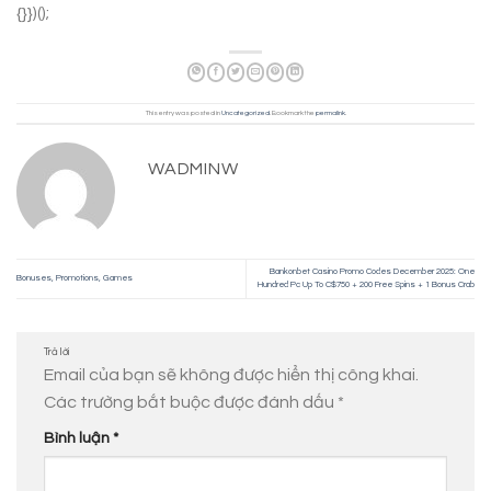
{}})();
This entry was posted in
Uncategorized
. Bookmark the
permalink
.
WADMINW
Bankonbet Casino Promo Codes December 2025: One
Bonuses, Promotions, Games
Hundred Pc Up To C$750 + 200 Free Spins + 1 Bonus Crab
Trả lời
Email của bạn sẽ không được hiển thị công khai.
Các trường bắt buộc được đánh dấu
*
Bình luận
*