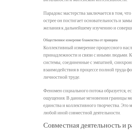
Парадокс мастерства заключается в том, чт
острее он постигает основательность и замы
желания к дальнейшему изучению и совер
Общественное измерение блаженства от принципа
Коллективный измерение процессного насл
принадлежности и связи с иными людьми. 
системы, соединенные с эмпатией, синхро
взаимодействия в процессе полной труда 
личностной труде.
Феномен социального потока образуется, ес
ощущения. В данные мгновения границы ме
единства и коллективного творчества. Это 
любой иной совместной деятельности.
Совместная деятельность и 