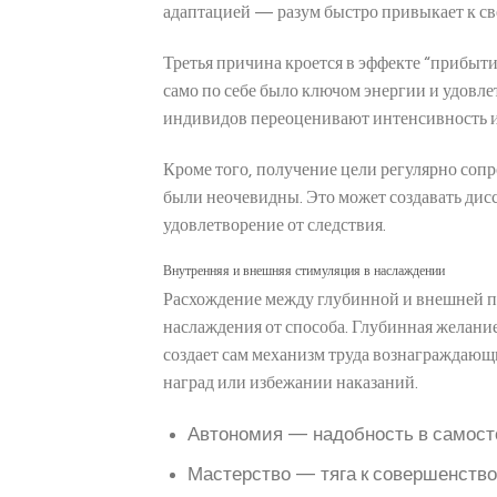
адаптацией — разум быстро привыкает к св
Третья причина кроется в эффекте “прибыти
само по себе было ключом энергии и удовле
индивидов переоценивают интенсивность и 
Кроме того, получение цели регулярно соп
были неочевидны. Это может создавать ди
удовлетворение от следствия.
Внутренняя и внешняя стимуляция в наслаждении
Расхождение между глубинной и внешней 
наслаждения от способа. Глубинная желание
создает сам механизм труда вознаграждаю
наград или избежании наказаний.
Автономия — надобность в самост
Мастерство — тяга к совершенств