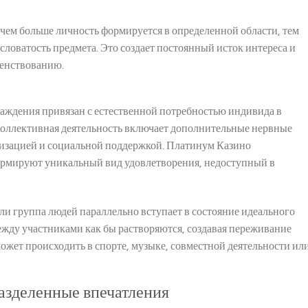
о чем больше личность формируется в определенной области, тем
словатость предмета. Это создает постоянный исток интереса и
шенствованию.
аждения привязан с естественной потребностью индивида в
Коллективная деятельность включает дополнительные нервные
низацией и социальной поддержкой. Платинум Казино
формируют уникальный вид удовлетворения, недоступный в
ли группа людей параллельно вступает в состояние идеального
жду участниками как бы растворяются, создавая переживание
может происходить в спорте, музыке, совместной деятельности ил
разделенные впечатления