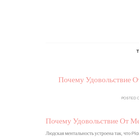
Skip
to
content
Почему Удовольствие О
POSTED 
Почему Удовольствие От Ме
Людская ментальность устроена так, что Pl