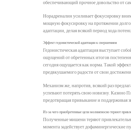
обеспечивающий прочное довольство от само
Норадреналин усиливает фокусировку вним
мощную фокусировку на протяжении долгог
адаптации, делая всякий период хода пот
Эффект гедонистической адаптации к свершениям
Гедонистическая адаптация выступает соб
ощущений от обретенных итогов постепенно
сегодня ощущается как норма. Такой эффек
предвкушаемого радости от свои достижени
Механизм же, напротив, всякий раз предла
успевают потерять свою новизну. Казино П
предотвращая привыкание и поддерживая зн
Из-за чего приобретенные цели молниеносно теряют привл
Полученные мишени теряют привлекательнос
момента задействует дофаминергические пут