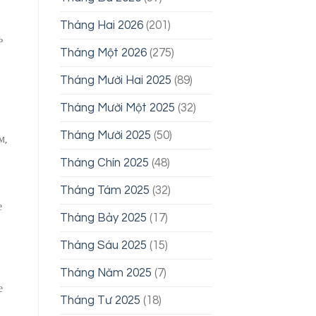
Tháng Hai 2026
(201)
ь
Tháng Một 2026
(275)
Tháng Mười Hai 2025
(89)
Tháng Mười Một 2025
(32)
Tháng Mười 2025
(50)
м,
Tháng Chín 2025
(48)
Tháng Tám 2025
(32)
е
Tháng Bảy 2025
(17)
Tháng Sáu 2025
(15)
Tháng Năm 2025
(7)
е
Tháng Tư 2025
(18)