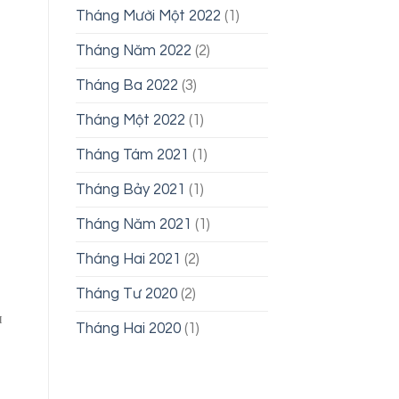
Tháng Mười Một 2022
(1)
Tháng Năm 2022
(2)
Tháng Ba 2022
(3)
Tháng Một 2022
(1)
Tháng Tám 2021
(1)
Tháng Bảy 2021
(1)
Tháng Năm 2021
(1)
Tháng Hai 2021
(2)
Tháng Tư 2020
(2)
и
Tháng Hai 2020
(1)