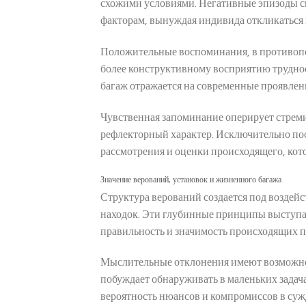
схожими условиями. Негативные эпизоды с
факторам, вынуждая индивида откликаться 
Положительные воспоминания, в противоп
более конструктивному восприятию труднос
багаж отражается на современные проявлен
Чувственная запоминание оперирует стреми
рефлекторный характер. Исключительно по
рассмотрения и оценки происходящего, ко
Значение верований, установок и жизненного багажа
Структура верований создается под воздей
находок. Эти глубинные принципы выступаю
правильность и значимость происходящих 
Мыслительные отклонения имеют возможнос
побуждает обнаруживать в маленьких задач
вероятность нюансов и компромиссов в суж