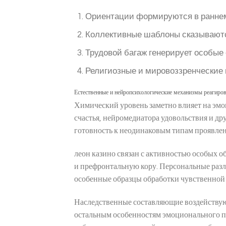
Ориентации формируются в раннем
Коллективные шаблоны сказываютс
Трудовой багаж генерирует особые
Религиозные и мировоззренческие 
Естественные и нейропсихологические механизмы реагиро
Химический уровень заметно влияет на эмо
счастья, нейромедиатора удовольствия и др
готовность к неодинаковым типам проявле
леон казино связан с активностью особых о
и префронтальную кору. Персональные разл
особенные образцы обработки чувственной
Наследственные составляющие воздействую
остальным особенностям эмоционального п