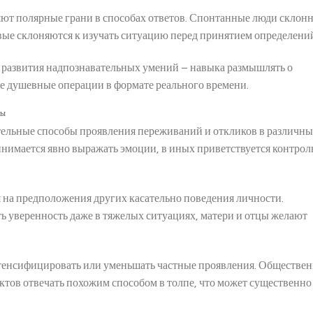
ют полярные грани в способах ответов. Спонтанные люди склон
ые склоняются к изучать ситуацию перед принятием определени
 развития надпознавательных умений – навыка размышлять о
 душевные операции в формате реального времени.
ты
ельные способы проявления переживаний и откликов в различн
инимается явно выражать эмоции, в иных приветствуется контрол
на предположения других касательно поведения личности.
 уверенность даже в тяжелых ситуациях, матери и отцы желают
тенсифицировать или уменьшать частные проявления. Обществе
тов отвечать похожим способом в толпе, что может существенно