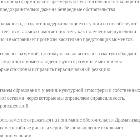
пособны сформировать чрезмерную чувствительность к конкрет
предохранительно даже на безвредные обстоятельства.
оложность, создают поддерживающие ситуации и способствуют
тей. leon casino помогает постичь, как полученный душевный
ия и выстраивает прогнозы касательно предстоящих моментов.
тельнее разумной, поэтому начальная отклик зачастую обладает
сле данного момента задействуются разумные механизмы
торые способны исправить первоначальный реакцию.
ствием образования, учения, культурной атмосферы и собственны
т сетками, через которые мы определяем справедливость,
происшествий.
ть заметно отражаться на понимание обстоятельств. Драматиза
ах масштабные риски, а черно-белое мышление исключает
дении условий.