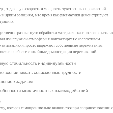
тера, задающую скорость и мощность чувственных проявлений.
 и ярким реакциям, в то время как флегматики демонстрируют
туациях.
ественно разные пути обработки материала. казино леон оказыва
циал из наружной атмосферы и контактирует с коллективом.
 активацию и просто выражают собственные переживания,
лексию и более спокойные демонстрации переживаний.
нную стабильность индивидуальности
ние воспринимать современные трудности
шение к задачам
собенности межличностных взаимодействий
й
му, которая самопроизвольно включается при соприкосновении с