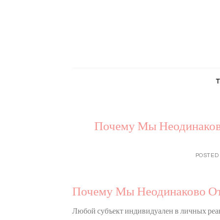
Skip
to
content
Почему Мы Неодинаков
POSTED
Почему Мы Неодинаково От
Любой субъект индивидуален в личных реак