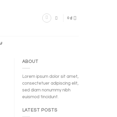
0
₫
ỆU
ABOUT
Lorem ipsum dolor sit amet,
consectetuer adipiscing elit,
sed diam nonummy nibh
euismod tincidunt.
LATEST POSTS