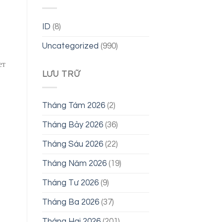
ID
(8)
Uncategorized
(990)
ет
LƯU TRỮ
Tháng Tám 2026
(2)
Tháng Bảy 2026
(36)
Tháng Sáu 2026
(22)
Tháng Năm 2026
(19)
Tháng Tư 2026
(9)
Tháng Ba 2026
(37)
Tháng Hai 2026
(201)