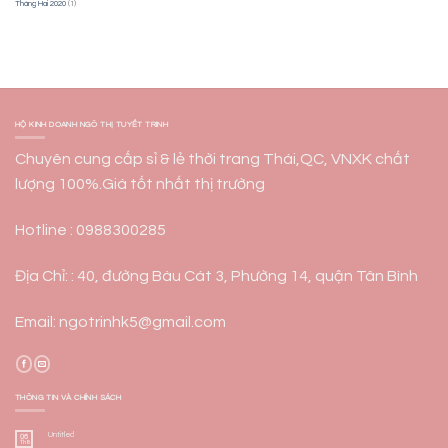
Tháng Hai 2020
(1)
HỘ KINH DOANH NGÔ THỊ TUYẾT TRINH
Chuyên cung cấp sỉ & lẻ thời trang Thái,QC, VNXK chất
lượng 100%.Giá tốt nhất thị trường
Hotline : 0988300285
Địa Chỉ: : 40, đường Bàu Cát 3, Phường 14, quận Tân Bình
Email: ngotrinhk5@gmail.com
THÔNG TIN VÀ CHÍNH SÁCH
Untitled
06
Th8