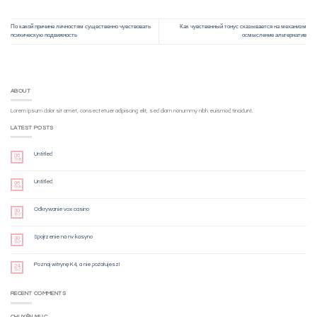
По какой причине личностям существенно чувствовать
Как чувственный тонус сказывается на механизм
психическую подвижность
осмысление альтернатив
ABOUT
Lorem ipsum dolor sit amet, consectetuer adipiscing elit, sed diam nonummy nibh euismod tincidunt.
LATEST POSTS
Untitled
06
Th8
Untitled
06
Th8
Odkrywanie vox casino
30
Th7
Spojrzenie na nv kasyno
30
Th7
Poznaj witrynę K4, a nie pożałujesz!
24
Th7
RECENT COMMENTS
CHUYÊN MỤC