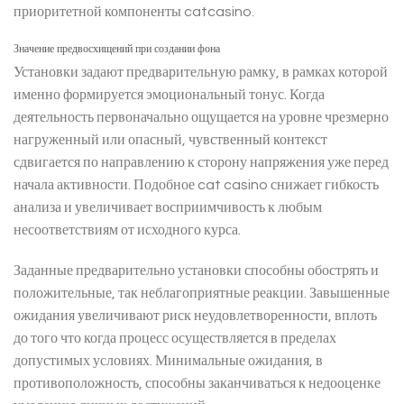
приоритетной компоненты catcasino.
Значение предвосхищений при создании фона
Установки задают предварительную рамку, в рамках которой
именно формируется эмоциональный тонус. Когда
деятельность первоначально ощущается на уровне чрезмерно
нагруженный или опасный, чувственный контекст
сдвигается по направлению к сторону напряжения уже перед
начала активности. Подобное cat casino снижает гибкость
анализа и увеличивает восприимчивость к любым
несоответствиям от исходного курса.
Заданные предварительно установки способны обострять и
положительные, так неблагоприятные реакции. Завышенные
ожидания увеличивают риск неудовлетворенности, вплоть
до того что когда процесс осуществляется в пределах
допустимых условиях. Минимальные ожидания, в
противоположность, способны заканчиваться к недооценке