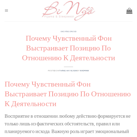
Skip
to
content
UNCATEGORIZED
Почему Чувственный Фон
Выстраивает Позицию По
Отношению К Деятельности
POSTED ON
THÁNG HAI 16, 2026
BY
WADMINW
Почему Чувственный Фон
Выстраивает Позицию По Отношению
К Деятельности
Восприятие в отношении любому действию формируется не
только лишь из фактических обстоятельств, правил или
планируемого исхода. Важную роль играет эмоциональный