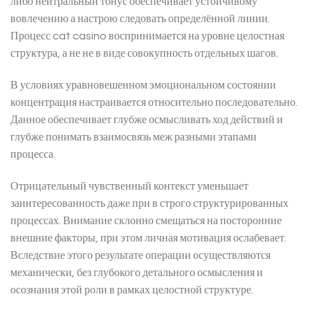
либо нейтральный тонус обеспечивает устойчивому
вовлечению а настрою следовать определённой линии.
Процесс cat casino воспринимается на уровне целостная
структура, а не не в виде совокупность отдельных шагов.
В условиях уравновешенном эмоциональном состоянии
концентрация настраивается относительно последовательно.
Данное обеспечивает глубже осмысливать ход действий и
глубже понимать взаимосвязь меж разными этапами
процесса.
Отрицательный чувственный контекст уменьшает
заинтересованность даже при в строго структурированных
процессах. Внимание склонно смещаться на посторонние
внешние факторы, при этом личная мотивация ослабевает.
Вследствие этого результате операции осуществляются
механически, без глубокого детального осмысления и
осознания этой роли в рамках целостной структуре.