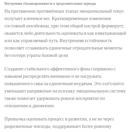
Внутренняя сбалансированность в продолжительные периоды
На протяжении протяжённых этапах эмоциональный тонус
получает ключевое вес. Кратковременные изменения
состояний неизбежны, при этом общий настрой формирует,
окажется либо деятельность оцениваться как изматывающий
или как управляемый путь. Внутренняя устойчивость
позволяет сглаживать единичные отрицательные моменты
без потери утраты базовой цели.
Создание стабильного аффективного фона сопряжено с
навыком распределять внимание и не нагружать
повышенного смысла единичным неудачам. Это catcasino
уменьшает напряжение на психику эмоциональную систему
также помогает удерживать ровное восприятие по
отношению к движению.
Привычка оценивать процесс в развитии, а не не через
разрозненные эпизоды, поддерживает более ровному