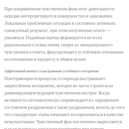
При напряжённом чувственном фоне итог деятельности
нередко интерпретируется поверхностно и однозначно.
Локальные проблемные ситуации в состоянии затмевать
совокупный результат, при этом полученные итоги —
умаляться. Подобная оценка формируется не из из
рационального осмысления, скорее из эмоционального
чувственного ответа, фиксирующего устойчивое отношение
по отношению к процессу в общем целом.
Аффективный контекст и выстраивание устойчивого восприятия
Повторяющиеся процессы со периода выстраивают
закреплённое восприятие, которое во части строится на
доминирующем ведущем чувственном настрое. Когда
активность систематически сопровождается с ощущением
состоянием раздражения а также раздражения, вплоть до того
что стандартные этапы начинают восприниматься в качестве
нежелательные. Чувственный фон постепенно закрепляется