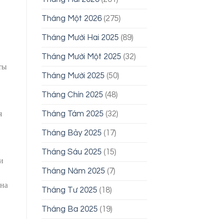
Tháng Một 2026
(275)
Tháng Mười Hai 2025
(89)
Tháng Mười Một 2025
(32)
ты
Tháng Mười 2025
(50)
Tháng Chín 2025
(48)
Tháng Tám 2025
(32)
я
Tháng Bảy 2025
(17)
Tháng Sáu 2025
(15)
и
Tháng Năm 2025
(7)
 на
Tháng Tư 2025
(18)
Tháng Ba 2025
(19)