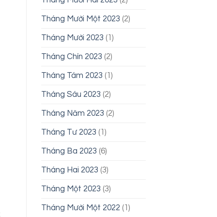
Tháng Mười Hai 2023
(2)
Tháng Mười Một 2023
(2)
Tháng Mười 2023
(1)
Tháng Chín 2023
(2)
Tháng Tám 2023
(1)
Tháng Sáu 2023
(2)
Tháng Năm 2023
(2)
Tháng Tư 2023
(1)
Tháng Ba 2023
(6)
Tháng Hai 2023
(3)
Tháng Một 2023
(3)
Tháng Mười Một 2022
(1)
х