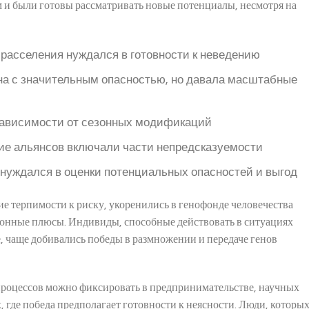
 и были готовы рассматривать новые потенциалы, несмотря на
расселения нуждался в готовности к неведению
на с значительным опасностью, но давала масштабные
зависимости от сезонных модификаций
ие альянсов включали части непредсказуемости
нуждался в оценки потенциальных опасностей и выгод
е терпимости к риску, укоренились в генофонде человечества
ионные плюсы. Индивиды, способные действовать в ситуациях
е, чаще добивались победы в размножении и передаче генов
роцессов можно фиксировать в предпринимательстве, научных
, где победа предполагает готовности к неясности. Люди, которы