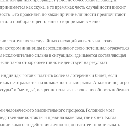
ринимается как скука, в то время как часть случайности вносит
ость. Это проясняет, по какой причине личности предпочитают
а или подбирают рестораны с сюрпризами в меню.
ивлекательности случайных ситуаций является иллюзия
при котором индивиды переоценивают свою потенциал отражаться
я исключительно сильна в ситуациях, где имеется составляющая
сли такой отбор объективно не действует на результат.
 индивиды готовы платить более за лотерейный билет, если
 никак не отражается на возможность выигрыша. Аналогично, игр
ктуры” и “методы”, искренне полагая в свою способность победит
и человеческого мыслительного процесса. Головной мозг
дственные контакты и правила даже там, где их нет. Когда
ании какого-то действия личности, он тяготеет приписывать