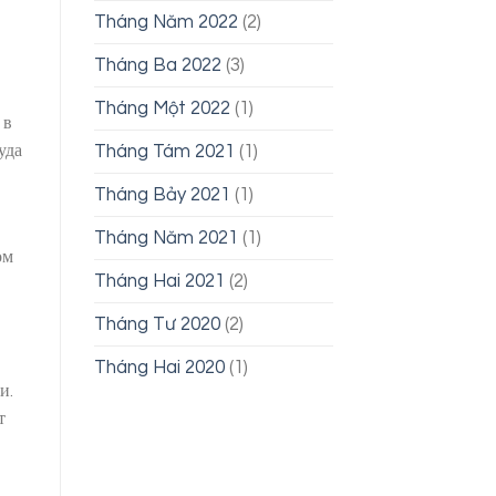
Tháng Năm 2022
(2)
Tháng Ba 2022
(3)
Tháng Một 2022
(1)
 в
уда
Tháng Tám 2021
(1)
Tháng Bảy 2021
(1)
Tháng Năm 2021
(1)
ом
Tháng Hai 2021
(2)
Tháng Tư 2020
(2)
Tháng Hai 2020
(1)
и.
т