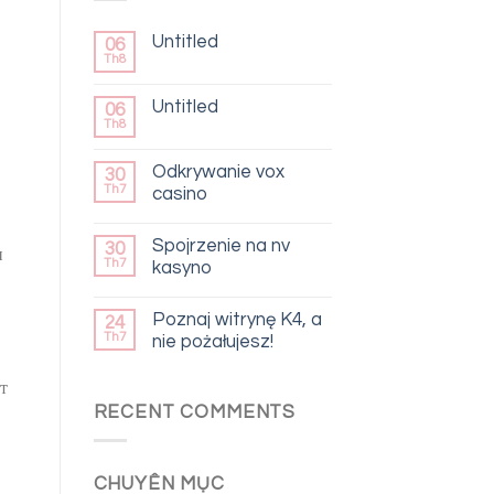
Untitled
06
Th8
Untitled
06
Th8
Odkrywanie vox
30
Th7
casino
Spojrzenie na nv
30
и
Th7
kasyno
Poznaj witrynę K4, a
24
Th7
nie pożałujesz!
т
RECENT COMMENTS
CHUYÊN MỤC