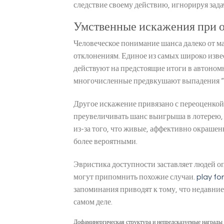
следствие своему действию, игнорируя зада
Умственные искажения при 
Человеческое понимание шанса далеко от 
отклонениям. Единое из самых широко изве
действуют на предстоящие итоги в автоном
многочисленные предвкушают выпадения “р
Другое искажение привязано с переоценко
преувеличивать шанс выигрыша в лотерею, 
из-за того, что живые, аффективно окраше
более вероятными.
Эвристика доступности заставляет людей оп
могут припомнить похожие случаи.
play fo
запоминания приводят к тому, что недавни
самом деле.
Дофаминергическая структура и непредсказуемые награды