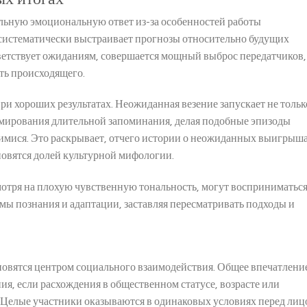
ьную эмоциональную ответ из-за особенностей работы
 систематически выстраивает прогнозы относительно будущих
тветствует ожиданиям, совершается мощный выброс передатчиков,
ь происходящего.
и хороших результатах. Неожиданная везение запускает не тольк
рмирования длительной запоминания, делая подобные эпизоды
мися. Это раскрывает, отчего истории о неожиданных выигрыш
новятся долей культурной мифологии.
отря на плохую чувственную тональность, могут восприниматьс
ы познания и адаптации, заставляя пересматривать подходы и
ановятся центром социального взаимодействия. Общее впечатлени
ия, если расхождения в общественном статусе, возрасте или
. Целые участники оказываются в одинаковых условиях перед ли