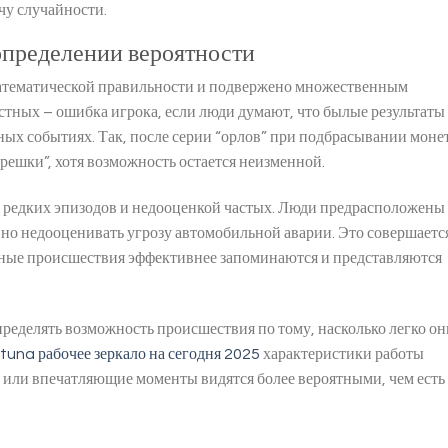
чу случайности.
определении вероятности
математической правильности и подвержено множественным
стных – ошибка игрока, если люди думают, что былые результаты
ных событиях. Так, после серии “орлов” при подбрасывании моне
ешки”, хотя возможность остается неизменной.
й редких эпизодов и недооценкой частых. Люди предрасположены
но недооценивать угрозу автомобильной аварии. Это совершаетс
нные происшествия эффективнее запоминаются и представляются
ределять возможность происшествия по тому, насколько легко он
rtuna рабочее зеркало на сегодня 2025
характеристики работы
е или впечатляющие моменты видятся более вероятными, чем есть