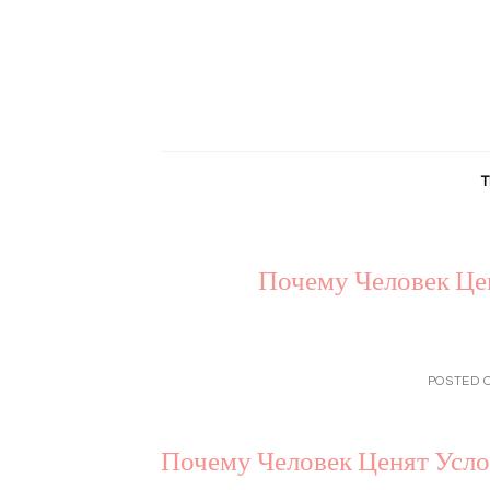
Skip
to
content
Почему Человек Цен
POSTED 
Почему Человек Ценят Усло