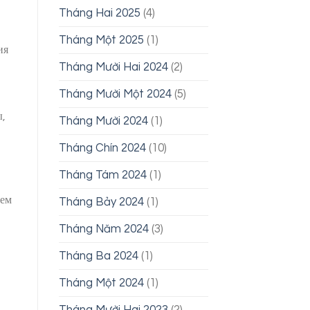
Tháng Hai 2025
(4)
Tháng Một 2025
(1)
ия
Tháng Mười Hai 2024
(2)
Tháng Mười Một 2024
(5)
ы,
Tháng Mười 2024
(1)
Tháng Chín 2024
(10)
Tháng Tám 2024
(1)
чем
Tháng Bảy 2024
(1)
Tháng Năm 2024
(3)
Tháng Ba 2024
(1)
Tháng Một 2024
(1)