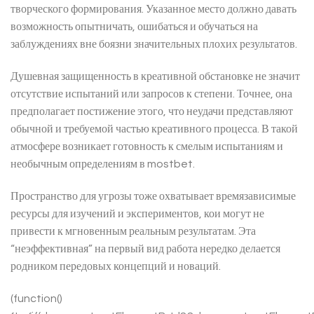
творческого формирования. Указанное место должно давать
возможность опытничать, ошибаться и обучаться на
заблуждениях вне боязни значительных плохих результатов.
Душевная защищенность в креативной обстановке не значит
отсутствие испытаний или запросов к степени. Точнее, она
предполагает постижение этого, что неудачи представляют
обычной и требуемой частью креативного процесса. В такой
атмосфере возникает готовность к смелым испытаниям и
необычным определениям в mostbet.
Пространство для угрозы тоже охватывает времязависимые
ресурсы для изучений и экспериментов, кои могут не
привести к мгновенным реальным результатам. Эта
“неэффективная” на первый вид работа нередко делается
родником передовых концепций и новаций.
(function()