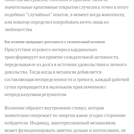
значительные креативные открытия случились точно в итоге
подобных “случайных” опытов, в момент когда живописец
или новатор определил попробовать нечто лишь из
любопытства.
Как волнение превращает деятельность в увлекательный механизм
Присутствие игрового интереса кардинально
трансформирует восприятие созидательной активности,
переделывая ее из долга в источник удовольствия и личного
довольства. Тогда когда в механизм добавляется
составляющая неопределенности и тревоги, каждый рабочий
сутки превращается в маленьким приключением с
непредсказуемым результатом.
Волнение образует внутреннюю стимул, которая
значительно опережает по энергии какие угодно сторонние
побудители. Индивид, заинтересованный механизмом,
может функционировать заметно дольше и интенсивнее, не