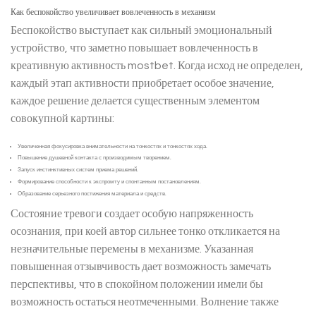
Как беспокойство увеличивает вовлеченность в механизм
Беспокойство выступает как сильный эмоциональный
устройство, что заметно повышает вовлеченность в
креативную активность mostbet. Когда исход не определен,
каждый этап активности приобретает особое значение,
каждое решение делается существенным элементом
совокупной картины:
Увеличенная фокусировка внимательности на тонкостях и тонкостях хода.
Повышение душевной контакта с производимым творением.
Запуск инстинктивных систем приема решений.
Формирование способности к экспромту и спонтанным постановлениям.
Образование серьезного постижения материала и средств.
Состояние тревоги создает особую напряженность
осознания, при коей автор сильнее тонко откликается на
незначительные перемены в механизме. Указанная
повышенная отзывчивость дает возможность замечать
перспективы, что в спокойном положении имели бы
возможность остаться неотмеченными. Волнение также