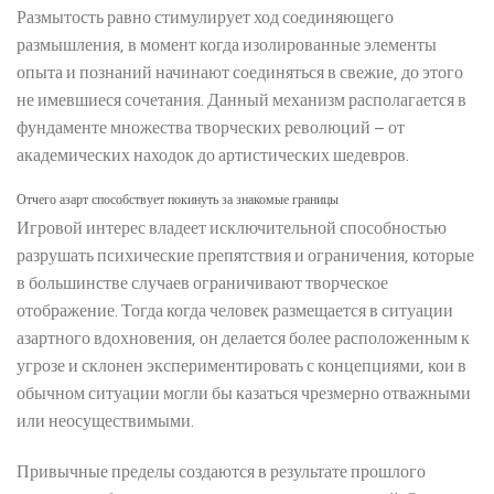
Размытость равно стимулирует ход соединяющего
размышления, в момент когда изолированные элементы
опыта и познаний начинают соединяться в свежие, до этого
не имевшиеся сочетания. Данный механизм располагается в
фундаменте множества творческих революций – от
академических находок до артистических шедевров.
Отчего азарт способствует покинуть за знакомые границы
Игровой интерес владеет исключительной способностью
разрушать психические препятствия и ограничения, которые
в большинстве случаев ограничивают творческое
отображение. Тогда когда человек размещается в ситуации
азартного вдохновения, он делается более расположенным к
угрозе и склонен экспериментировать с концепциями, кои в
обычном ситуации могли бы казаться чрезмерно отважными
или неосуществимыми.
Привычные пределы создаются в результате прошлого