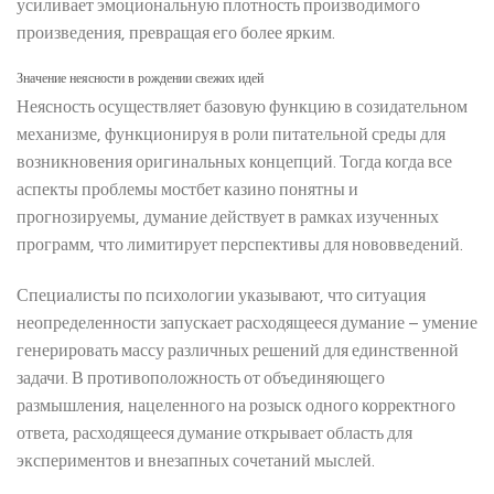
усиливает эмоциональную плотность производимого
произведения, превращая его более ярким.
Значение неясности в рождении свежих идей
Неясность осуществляет базовую функцию в созидательном
механизме, функционируя в роли питательной среды для
возникновения оригинальных концепций. Тогда когда все
аспекты проблемы мостбет казино понятны и
прогнозируемы, думание действует в рамках изученных
программ, что лимитирует перспективы для нововведений.
Специалисты по психологии указывают, что ситуация
неопределенности запускает расходящееся думание – умение
генерировать массу различных решений для единственной
задачи. В противоположность от объединяющего
размышления, нацеленного на розыск одного корректного
ответа, расходящееся думание открывает область для
экспериментов и внезапных сочетаний мыслей.