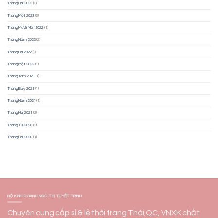
Tháng Hai 2023
(3)
Tháng Một 2023
(3)
Tháng Mười Một 2022
(1)
Tháng Năm 2022
(2)
Tháng Ba 2022
(3)
Tháng Một 2022
(1)
Tháng Tám 2021
(1)
Tháng Bảy 2021
(1)
Tháng Năm 2021
(1)
Tháng Hai 2021
(2)
Tháng Tư 2020
(2)
Tháng Hai 2020
(1)
HỘ KINH DOANH NGÔ THỊ TUYẾT TRINH
Chuyên cung cấp sỉ & lẻ thời trang Thái,QC, VNXK chất