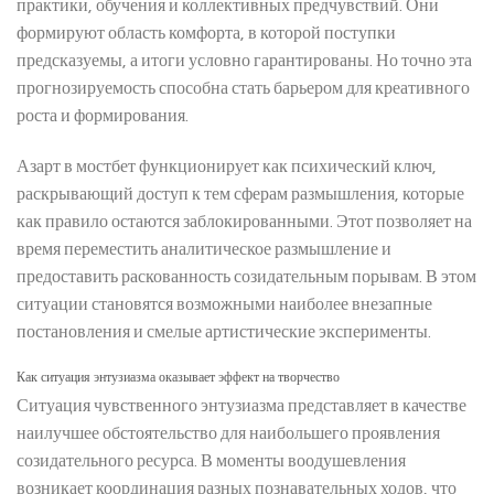
практики, обучения и коллективных предчувствий. Они
формируют область комфорта, в которой поступки
предсказуемы, а итоги условно гарантированы. Но точно эта
прогнозируемость способна стать барьером для креативного
роста и формирования.
Азарт в мостбет функционирует как психический ключ,
раскрывающий доступ к тем сферам размышления, которые
как правило остаются заблокированными. Этот позволяет на
время переместить аналитическое размышление и
предоставить раскованность созидательным порывам. В этом
ситуации становятся возможными наиболее внезапные
постановления и смелые артистические эксперименты.
Как ситуация энтузиазма оказывает эффект на творчество
Ситуация чувственного энтузиазма представляет в качестве
наилучшее обстоятельство для наибольшего проявления
созидательного ресурса. В моменты воодушевления
возникает координация разных познавательных ходов, что