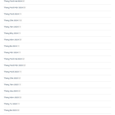
Tháng Mười Hai 2024
(2)
Tháng Mười Một 2024
(5)
Tháng Mười 2024
(1)
Tháng Chín 2024
(10)
Tháng Tám 2024
(1)
Tháng Bảy 2024
(1)
Tháng Năm 2024
(3)
Tháng Ba 2024
(1)
Tháng Một 2024
(1)
Tháng Mười Hai 2023
(2)
Tháng Mười Một 2023
(2)
Tháng Mười 2023
(1)
Tháng Chín 2023
(2)
Tháng Tám 2023
(1)
Tháng Sáu 2023
(2)
Tháng Năm 2023
(2)
Tháng Tư 2023
(1)
Tháng Ba 2023
(6)