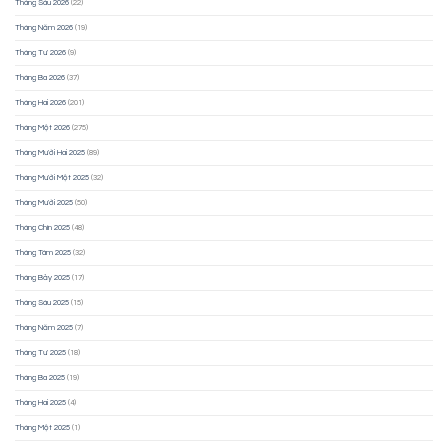
Tháng Sáu 2026
(22)
Tháng Năm 2026
(19)
Tháng Tư 2026
(9)
Tháng Ba 2026
(37)
Tháng Hai 2026
(201)
Tháng Một 2026
(275)
Tháng Mười Hai 2025
(89)
Tháng Mười Một 2025
(32)
Tháng Mười 2025
(50)
Tháng Chín 2025
(48)
Tháng Tám 2025
(32)
Tháng Bảy 2025
(17)
Tháng Sáu 2025
(15)
Tháng Năm 2025
(7)
Tháng Tư 2025
(18)
Tháng Ba 2025
(19)
Tháng Hai 2025
(4)
Tháng Một 2025
(1)