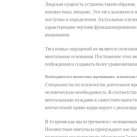
Людская сущность устроена таким образом,
неизвестных эмоциях. Это тяга заложено в 
поступки и определения. Актуальные изуч
характерными чертами функционирования н
выживания.
Тяга новых ощущений не является спонтан
ментальные основания. Постижение этих ме
побуждения и создавать более уравновеше
Необходимость в неизвестных переживаниях: психическая 
Специалисты по психологии длительное вр
человеческую необходимость. В соответств
ментальными нуждами в самостоятельности
впечатлений прямо коррелирует с реализац
В то время как мы встречаемся с незнаком
Неизвестные импульсы принуждают нас быт
положение исследователи обозначают “иде