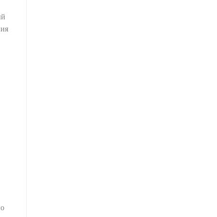
ый
ния
но