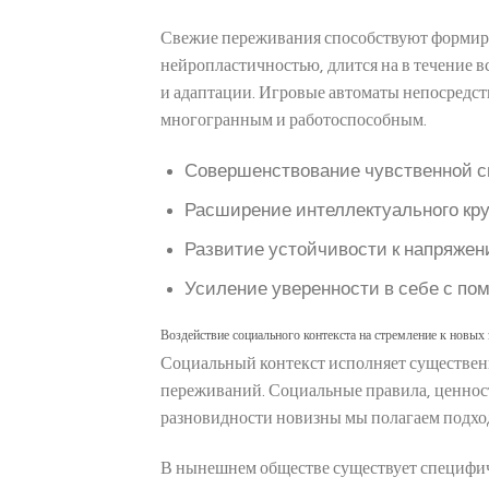
Свежие переживания способствуют формиро
нейропластичностью, длится на в течение 
и адаптации. Игровые автоматы непосредст
многогранным и работоспособным.
Совершенствование чувственной с
Расширение интеллектуального кр
Развитие устойчивости к напряже
Усиление уверенности в себе с по
Воздействие социального контекста на стремление к новых
Социальный контекст исполняет существен
переживаний. Социальные правила, ценности
разновидности новизны мы полагаем подх
В нынешнем обществе существует специфи