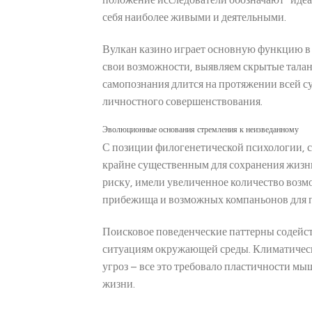
себя наиболее живыми и деятельными.
Вулкан казино играет основную функцию в
свои возможности, выявляем скрытые талант
самопознания длится на протяжении всей с
личностного совершенствования.
Эволюционные основания стремления к неизведанному
С позиции филогенетической психологии, с
крайне существенным для сохранения жизни
риску, имели увеличенное количество воз
прибежища и возможных компаньонов для 
Поисковое поведенческие паттерны содей
ситуациям окружающей среды. Климатичес
угроз – все это требовало пластичности мы
жизни.