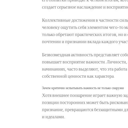
его попытки приводят к четким итогам, кото
создает серьезное наслаждение и восприяти
Коллективные достижения в частности силь
человеку ощутить себя элементом чего-то м
только обретают практических итогов, но 
почтении и признании вклада каждого учас
Безвозмездная активность представляет соб
повышает восприятие важности. Личности
начинаниях, часто выделяют, что эта работ
собственной ценности как характера.
Зачем критично испытывать важность не только снаружи
Хотя внешнее поощрение играет важную за
позиции посторонних может быть рискован
признание, превращаются беззащитными дл
и идеалами.