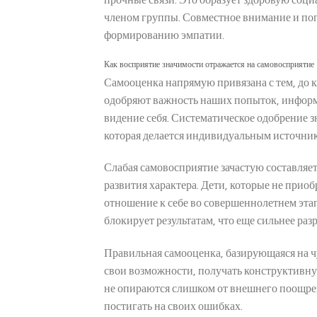
членом группы. Совместное внимание и по
формированию эмпатии.
Как восприятие значимости отражается на самовосприятие
Самооценка напрямую привязана с тем, до к
одобряют важность наших попыток, информ
видение себя. Систематическое одобрение
которая делается индивидуальным источни
Слабая самовосприятие зачастую составляе
развития характера. Дети, которые не прио
отношение к себе во совершеннолетнем эта
блокирует результатам, что еще сильнее ра
Правильная самооценка, базирующаяся на ч
свои возможности, получать конструктивну
не опираются слишком от внешнего поощрен
постигать на своих ошибках.