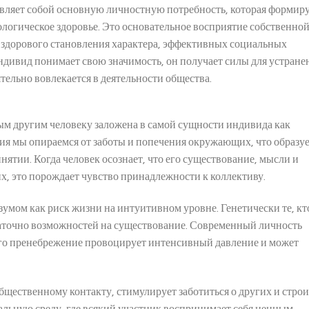
вляет собой основную личностную потребность, которая формир
ологическое здоровье. Это основательное восприятие собственно
я здорового становления характера, эффективных социальных
ндивид понимает свою значимость, он получает силы для устране
тельно вовлекается в деятельности общества.
м другим человеку заложена в самой сущности индивида как
ия мы опираемся от заботы и попечения окружающих, что образу
ятии. Когда человек осознает, что его существование, мысли и
х, это порождает чувство принадлежности к коллективу.
мом как риск жизни на интуитивном уровне. Генетически те, кт
таточно возможностей на существование. Современный личность
чего пренебрежение провоцирует интенсивный давление и может
бщественному контакту, стимулирует заботиться о других и строи
альную среду, где всякий участник воспринимает себя ценным