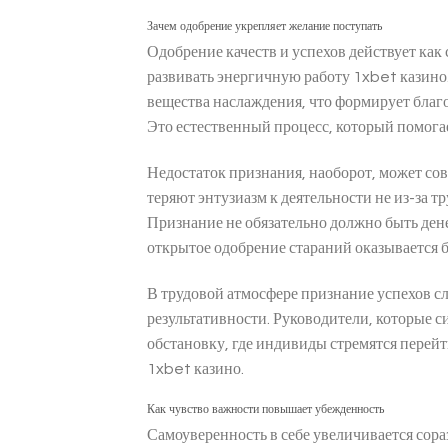
Зачем одобрение укрепляет желание поступать
Одобрение качеств и успехов действует ка
развивать энергичную работу 1xbet казино
вещества наслаждения, что формирует благ
Это естественный процесс, который помога
Недостаток признания, наоборот, может со
теряют энтузиазм к деятельности не из-за тр
Признание не обязательно должно быть де
открытое одобрение стараний оказывается 
В трудовой атмосфере признание успехов с
результативности. Руководители, которые с
обстановку, где индивиды стремятся перейт
1xbet казино.
Как чувство важности повышает убежденность
Самоуверенность в себе увеличивается сора