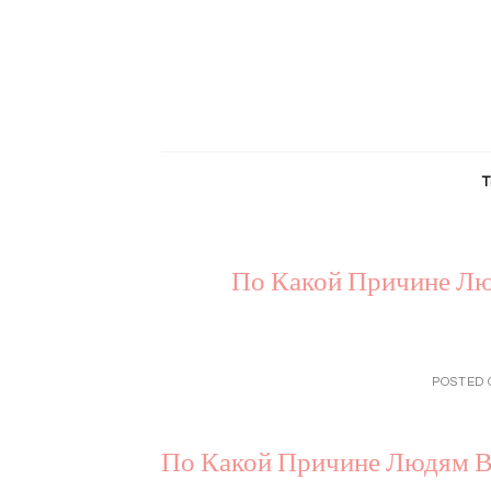
Skip
to
content
По Какой Причине Лю
POSTED
По Какой Причине Людям В