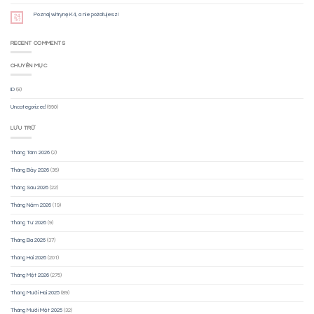
Poznaj witrynę K4, a nie pożałujesz!
24
Th7
RECENT COMMENTS
CHUYÊN MỤC
ID
(8)
Uncategorized
(990)
LƯU TRỮ
Tháng Tám 2026
(2)
Tháng Bảy 2026
(36)
Tháng Sáu 2026
(22)
Tháng Năm 2026
(19)
Tháng Tư 2026
(9)
Tháng Ba 2026
(37)
Tháng Hai 2026
(201)
Tháng Một 2026
(275)
Tháng Mười Hai 2025
(89)
Tháng Mười Một 2025
(32)