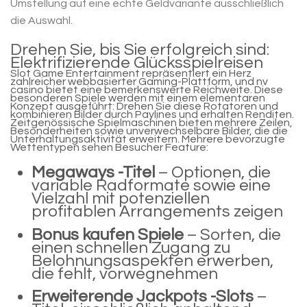
Umstellung auf eine echte Geldvariante ausschließlich
die Auswahl.
Drehen Sie, bis Sie erfolgreich sind:
Elektrifizierende Glücksspielreisen
Slot Game Entertainment repräsentiert ein Herz
zahlreicher webbasierter Gaming-Plattform, und nv
casino bietet eine bemerkenswerte Reichweite. Diese
besonderen Spiele werden mit einem elementaren
Konzept ausgeführt: Drehen Sie diese Rotatoren und
kombinieren Bilder durch Paylines und erhalten Renditen.
Zeitgenössische Spielmaschinen bieten mehrere Zeilen,
Besonderheiten sowie unverwechselbare Bilder, die die
Unterhaltungsaktivität erweitern. Mehrere bevorzugte
Wettentypen sehen Besucher Feature:
Megaways -Titel
– Optionen, die
variable Radformate sowie eine
Vielzahl mit potenziellen
profitablen Arrangements zeigen
Bonus kaufen Spiele
– Sorten, die
einen schnellen Zugang zu
Belohnungsaspekten erwerben,
die fehlt, vorwegnehmen
Erweiterende Jackpots -Slots
–