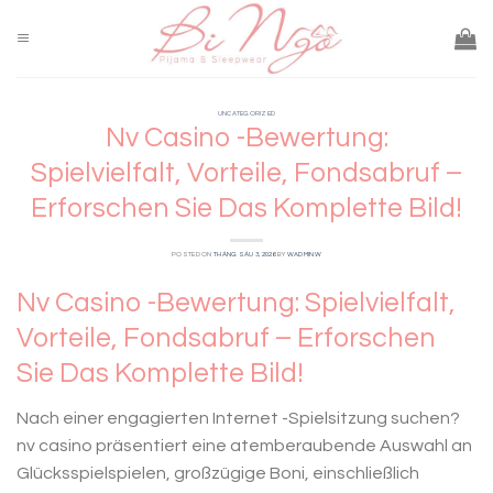
Skip
to
content
UNCATEGORIZED
Nv Casino -Bewertung:
Spielvielfalt, Vorteile, Fondsabruf –
Erforschen Sie Das Komplette Bild!
POSTED ON
THÁNG SÁU 3, 2026
BY
WADMINW
Nv Casino -Bewertung: Spielvielfalt,
Vorteile, Fondsabruf – Erforschen
Sie Das Komplette Bild!
Nach einer engagierten Internet -Spielsitzung suchen?
nv casino präsentiert eine atemberaubende Auswahl an
Glücksspielspielen, großzügige Boni, einschließlich