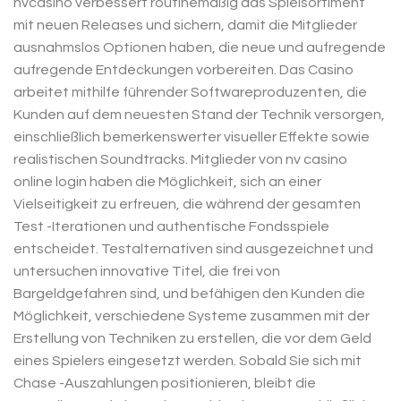
nvcasino verbessert routinemäßig das Spielsortiment
mit neuen Releases und sichern, damit die Mitglieder
ausnahmslos Optionen haben, die neue und aufregende
aufregende Entdeckungen vorbereiten. Das Casino
arbeitet mithilfe führender Softwareproduzenten, die
Kunden auf dem neuesten Stand der Technik versorgen,
einschließlich bemerkenswerter visueller Effekte sowie
realistischen Soundtracks. Mitglieder von nv casino
online login haben die Möglichkeit, sich an einer
Vielseitigkeit zu erfreuen, die während der gesamten
Test -Iterationen und authentische Fondsspiele
entscheidet. Testalternativen sind ausgezeichnet und
untersuchen innovative Titel, die frei von
Bargeldgefahren sind, und befähigen den Kunden die
Möglichkeit, verschiedene Systeme zusammen mit der
Erstellung von Techniken zu erstellen, die vor dem Geld
eines Spielers eingesetzt werden. Sobald Sie sich mit
Chase -Auszahlungen positionieren, bleibt die