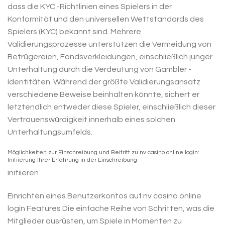
dass die KYC -Richtlinien eines Spielers in der
Konformität und den universellen Wettstandards des
Spielers (KYC) bekannt sind. Mehrere
Validierungsprozesse unterstützen die Vermeidung von
Betrügereien, Fondsverkleidungen, einschließlich junger
Unterhaltung durch die Verdeutung von Gambler -
Identitäten. Während der größte Validierungsansatz
verschiedene Beweise beinhalten könnte, sichert er
letztendlich entweder diese Spieler, einschließlich dieser
Vertrauenswürdigkeit innerhalb eines solchen
Unterhaltungsumfelds.
Möglichkeiten zur Einschreibung und Beitritt zu nv casino online login:
Initiierung Ihrer Erfahrung in der Einschreibung
initiieren
Einrichten eines Benutzerkontos auf nv casino online
login Features Die einfache Reihe von Schritten, was die
Mitglieder ausrüsten, um Spiele in Momenten zu