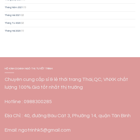
Tháng Năm 2021
(1)
Tháng Hai 2021
(2)
Tháng Tư 2020
(2)
Tháng Hai 2020
(1)
HỘ KINH DOANH NGÔ THỊ TUYẾT TRINH
Chuyên cung cấp sỉ & lẻ thời trang Thái,QC, VNXK chất
lượng 100%.Giá tốt nhất thị trường
Hotline : 0988300285
Địa Chỉ: : 40, đường Bàu Cát 3, Phường 14, quận Tân Bình
Email: ngotrinhk5@gmail.com