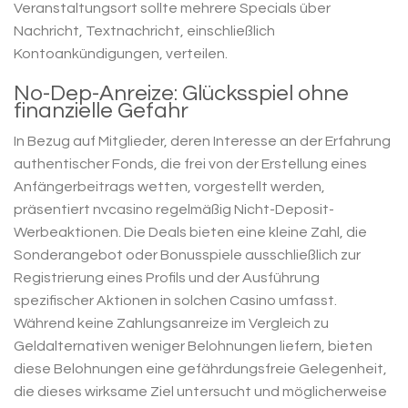
Veranstaltungsort sollte mehrere Specials über
Nachricht, Textnachricht, einschließlich
Kontoankündigungen, verteilen.
No-Dep-Anreize: Glücksspiel ohne
finanzielle Gefahr
In Bezug auf Mitglieder, deren Interesse an der Erfahrung
authentischer Fonds, die frei von der Erstellung eines
Anfängerbeitrags wetten, vorgestellt werden,
präsentiert nvcasino regelmäßig Nicht-Deposit-
Werbeaktionen. Die Deals bieten eine kleine Zahl, die
Sonderangebot oder Bonusspiele ausschließlich zur
Registrierung eines Profils und der Ausführung
spezifischer Aktionen in solchen Casino umfasst.
Während keine Zahlungsanreize im Vergleich zu
Geldalternativen weniger Belohnungen liefern, bieten
diese Belohnungen eine gefährdungsfreie Gelegenheit,
die dieses wirksame Ziel untersucht und möglicherweise