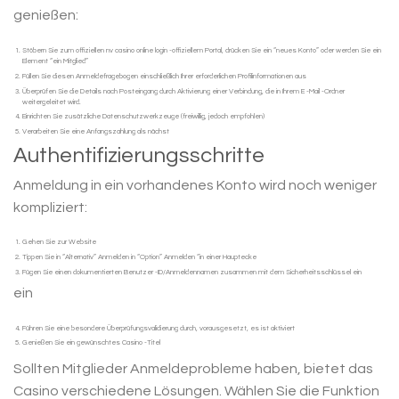
genießen:
Stöbern Sie zum offiziellen nv casino online login -offiziellem Portal, drücken Sie ein “neues Konto” oder werden Sie ein
Element “ein Mitglied”
Füllen Sie diesen Anmeldefragebogen einschließlich Ihrer erforderlichen Profilinformationen aus
Überprüfen Sie die Details nach Posteingang durch Aktivierung einer Verbindung, die in Ihrem E -Mail -Ordner
weitergeleitet wird.
Einrichten Sie zusätzliche Datenschutzwerkzeuge (freiwillig, jedoch empfohlen)
Verarbeiten Sie eine Anfangszahlung als nächst
Authentifizierungsschritte
Anmeldung in ein vorhandenes Konto wird noch weniger
kompliziert:
Gehen Sie zur Website
Tippen Sie in “Alternativ” Anmelden in “Option” Anmelden “in einer Hauptecke
Fügen Sie einen dokumentierten Benutzer -ID/Anmeldennamen zusammen mit dem Sicherheitsschlüssel ein
ein
Führen Sie eine besondere Überprüfungsvalidierung durch, vorausgesetzt, es ist aktiviert
Genießen Sie ein gewünschtes Casino -Titel
Sollten Mitglieder Anmeldeprobleme haben, bietet das
Casino verschiedene Lösungen. Wählen Sie die Funktion