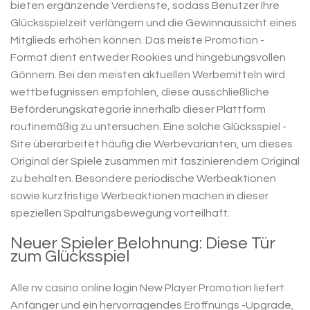
bieten ergänzende Verdienste, sodass Benutzer Ihre
Glücksspielzeit verlängern und die Gewinnaussicht eines
Mitglieds erhöhen können. Das meiste Promotion -
Format dient entweder Rookies und hingebungsvollen
Gönnern. Bei den meisten aktuellen Werbemitteln wird
wettbefugnissen empfohlen, diese ausschließliche
Beförderungskategorie innerhalb dieser Plattform
routinemäßig zu untersuchen. Eine solche Glücksspiel -
Site überarbeitet häufig die Werbevarianten, um dieses
Original der Spiele zusammen mit faszinierendem Original
zu behalten. Besondere periodische Werbeaktionen
sowie kurzfristige Werbeaktionen machen in dieser
speziellen Spaltungsbewegung vorteilhaft.
Neuer Spieler Belohnung: Diese Tür
zum Glücksspiel
Alle nv casino online login New Player Promotion liefert
Anfänger und ein hervorragendes Eröffnungs -Upgrade,