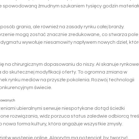
ienie spowodowaną żmudnym szukaniem tysięcy godzin materiał
sposób grania, ale również na zasady rynku całej branży.
orzenie mogą zostać znacznie zredukowane, co stwarza pole
adygmatu wywołuje niesamowity napływem nowych dzieł, któ
ię na chirurgicznym dopasowaniu do niszy. AI skanuje rynkowe
do skutecznej modyfikacji oferty. To ogromna zmiana w
unek rynku mediów na przyszłe pokolenia. Rozwój technologii
onkurencyjnym świecie.
ulowanych
zeniami ubieralnymi serwuje niespotykane dotąd ścieżki
one rozwiązania, widz porzuca status zaledwie odbiorcą treś
 nowa forma kultury, która angażuje wszystkie zmysły.
ał w występie online. Algorytm ma potencjał, by tworzyć