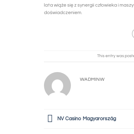
lata wiąże się z synergii człowieka i mas
doświadczeniem.
This entry was post
WADMINW
NV Casino Magyarország