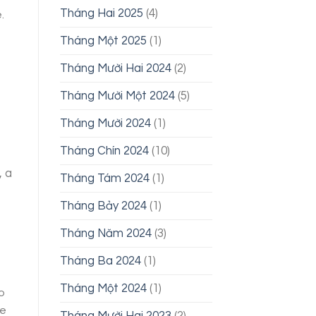
Tháng Hai 2025
(4)
.
Tháng Một 2025
(1)
Tháng Mười Hai 2024
(2)
Tháng Mười Một 2024
(5)
Tháng Mười 2024
(1)
Tháng Chín 2024
(10)
, a
Tháng Tám 2024
(1)
Tháng Bảy 2024
(1)
Tháng Năm 2024
(3)
Tháng Ba 2024
(1)
Tháng Một 2024
(1)
o
ne