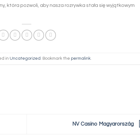
zyny, która pozwoli, aby nasza rozrywka stała się wyjątkowym
ed in
Uncategorized
. Bookmark the
permalink
.
NV Casino Magyarország