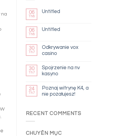
Untitled
06
 na
Th8
Untitled
o
06
Th8
Odkrywanie vox
30
Th7
casino
Spojrzenie na nv
30
Th7
kasyno
Poznaj witrynę K4, a
24
Th7
m
nie pożałujesz!
 W
RECENT COMMENTS
.
ce
CHUYÊN MỤC