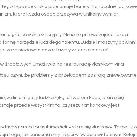
. Tego typu spektaklu przełamuje bariery namacalne i bajkowe
nizm, które każda osoba przeżywa w unikalny wymiar.
nia grafików przez skrypty. Mimo to przeważająca liczba
 formę narzędzie ludzkiego talentu. Ludzie i maszyny powinni
 jeszcze niedawno pozostawały w sferze marzeń.
w źródłowych umożliwia na restaurację klasykom kina.
łosu czyni, że problemy z przekładem zostają zniwelowane
, że linia między ludzką ręką, a tworem kodu, stanie się
taje przede wszystkim to, czy rezultat końcowy jest
ytmów na sektor multimedialny staje się kluczowy. To nie tylk
cja tego, jak konsumujemy treści w świecie wirtualnym. Kolej