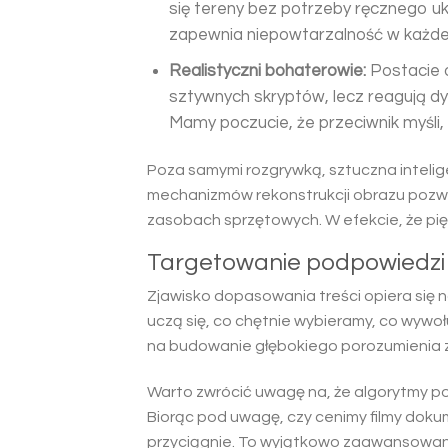
się tereny bez potrzeby ręcznego ukł
zapewnia niepowtarzalność w każdej 
Realistyczni bohaterowie:
Postacie o
sztywnych skryptów, lecz reagują d
Mamy poczucie, że przeciwnik myśli, 
Poza samymi rozgrywką, sztuczna intelig
mechanizmów rekonstrukcji obrazu pozwa
zasobach sprzętowych. W efekcie, że pięk
Targetowanie podpowiedzi
Zjawisko dopasowania treści opiera się
uczą się, co chętnie wybieramy, co wywo
na budowanie głębokiego porozumienia z
Warto zwrócić uwagę na, że algorytmy pot
Biorąc pod uwagę, czy cenimy filmy dokum
przyciągnie. To wyjątkowo zaawansowana 