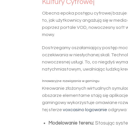
Kultury Cyfrowej
Obecna epoka postępu cyfrowej bazuje 
to, jak użytkownicy angażują się w media
poprzez portale VOD, nowoczesny soft wp
mowy.
Dostrzegamy oszałamiający postęp mocy
oczekiwania w niesłychanej skali. Techno
nowoczesnej usługi. To, co niegdyś wymag
natychmiastowym, uwalniając ludzką kr
Innowacyjne rozwiązania w gamingu
Kreowanie złożonych wirtualnych symula
obszarze elementarne stają się aplikacj
gamingowy wykorzystuje omawiane rozwi
tej sferze
voxcasino logowanie
odgrywa f
Modelowanie terenu:
Stosując syste