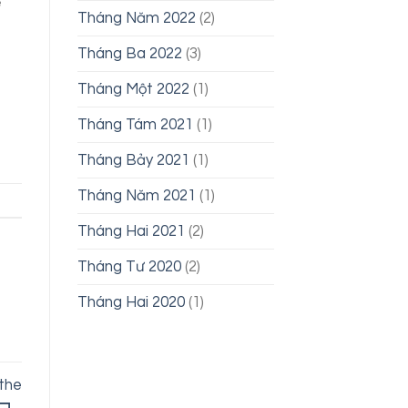
e
Tháng Năm 2022
(2)
Tháng Ba 2022
(3)
Tháng Một 2022
(1)
Tháng Tám 2021
(1)
Tháng Bảy 2021
(1)
Tháng Năm 2021
(1)
Tháng Hai 2021
(2)
Tháng Tư 2020
(2)
Tháng Hai 2020
(1)
the