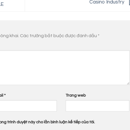
Casino Industry
LE
công khai.
Các trường bắt buộc được đánh dấu
*
il
*
Trang web
ong trình duyệt này cho lần bình luận kế tiếp của tôi.