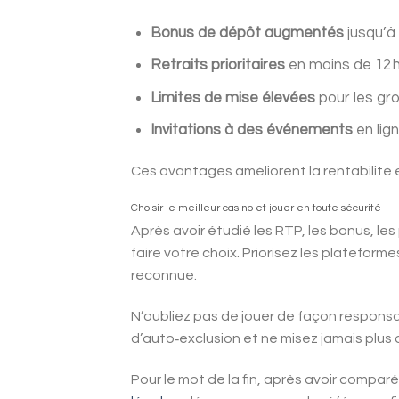
Bonus de dépôt augmentés
jusqu’à
Retraits prioritaires
en moins de 12 
Limites de mise élevées
pour les gro
Invitations à des événements
en lign
Ces avantages améliorent la rentabilité et
Choisir le meilleur casino et jouer en toute sécurité
Après avoir étudié les RTP, les bonus, le
faire votre choix. Priorisez les plateforme
reconnue.
N’oubliez pas de jouer de façon responsabl
d’auto‑exclusion et ne misez jamais plu
Pour le mot de la fin, après avoir compar