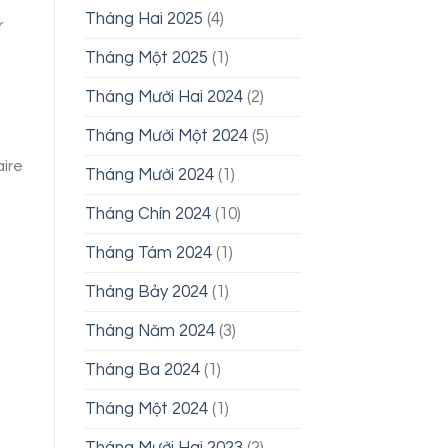
Tháng Hai 2025
(4)
r
Tháng Một 2025
(1)
Tháng Mười Hai 2024
(2)
Tháng Mười Một 2024
(5)
aire
Tháng Mười 2024
(1)
Tháng Chín 2024
(10)
Tháng Tám 2024
(1)
Tháng Bảy 2024
(1)
Tháng Năm 2024
(3)
Tháng Ba 2024
(1)
Tháng Một 2024
(1)