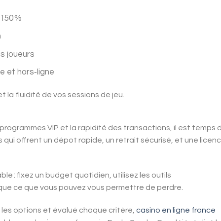
 150 %
h
s joueurs
e et hors‑ligne
 la fluidité de vos sessions de jeu.
s programmes VIP et la rapidité des transactions, il est temps 
s qui offrent un dépot rapide, un retrait sécurisé, et une licen
e : fixez un budget quotidien, utilisez les outils
s que ce que vous pouvez vous permettre de perdre.
é les options et évalué chaque critère,
casino en ligne france