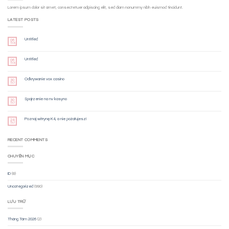
Lorem ipsum dolor sit amet, consectetuer adipiscing elit, sed diam nonummy nibh euismod tincidunt.
LATEST POSTS
Untitled
06
Th8
Untitled
06
Th8
Odkrywanie vox casino
30
Th7
Spojrzenie na nv kasyno
30
Th7
Poznaj witrynę K4, a nie pożałujesz!
24
Th7
RECENT COMMENTS
CHUYÊN MỤC
ID
(8)
Uncategorized
(990)
LƯU TRỮ
Tháng Tám 2026
(2)