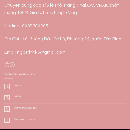
Chuyên cung cấp sỉ & lẻ thời trang Thái,QC, VNXK chất
lượng 100%.Giá tốt nhất thị trường
Hotline : 0988300285
Địa Chỉ: : 40, đường Bàu Cát 3, Phường 14, quận Tân Bình
Email: ngotrinhk5@gmail.com
THÔNG TIN VÀ CHÍNH SÁCH
Untitled
06
Th8
Untitled
06
Th8
Odkrywanie vox casino
30
Th7
Spojrzenie na nv kasyno
30
Th7