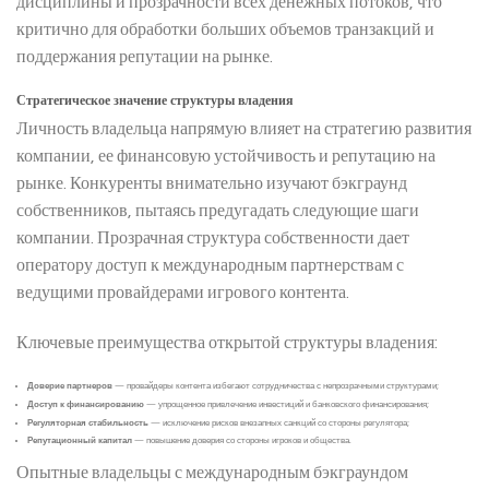
дисциплины и прозрачности всех денежных потоков, что
критично для обработки больших объемов транзакций и
поддержания репутации на рынке.
Стратегическое значение структуры владения
Личность владельца напрямую влияет на стратегию развития
компании, ее финансовую устойчивость и репутацию на
рынке. Конкуренты внимательно изучают бэкграунд
собственников, пытаясь предугадать следующие шаги
компании. Прозрачная структура собственности дает
оператору доступ к международным партнерствам с
ведущими провайдерами игрового контента.
Ключевые преимущества открытой структуры владения:
Доверие партнеров
— провайдеры контента избегают сотрудничества с непрозрачными структурами;
Доступ к финансированию
— упрощенное привлечение инвестиций и банковского финансирования;
Регуляторная стабильность
— исключение рисков внезапных санкций со стороны регулятора;
Репутационный капитал
— повышение доверия со стороны игроков и общества.
Опытные владельцы с международным бэкграундом