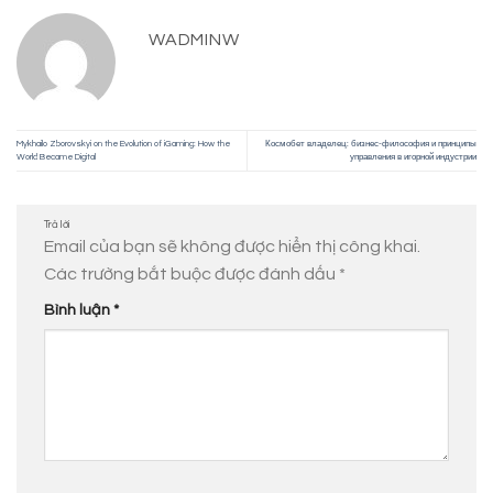
WADMINW
Mykhailo Zborovskyi on the Evolution of iGaming: How the
Космобет владелец: бизнес-философия и принципы
World Became Digital
управления в игорной индустрии
Trả lời
Email của bạn sẽ không được hiển thị công khai.
Các trường bắt buộc được đánh dấu
*
Bình luận
*