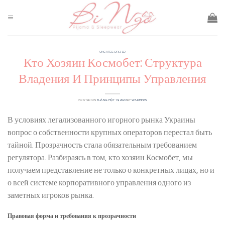
Skip
to
content
UNCATEGORIZED
Кто Хозяин Космобет: Структура
Владения И Принципы Управления
POSTED ON
THÁNG MỘT 19, 2023
BY
WADMINW
В условиях легализованного игорного рынка Украины
вопрос о собственности крупных операторов перестал быть
тайной. Прозрачность стала обязательным требованием
регулятора. Разбираясь в том, кто хозяин Космобет, мы
получаем представление не только о конкретных лицах, но и
о всей системе корпоративного управления одного из
заметных игроков рынка.
Правовая форма и требования к прозрачности