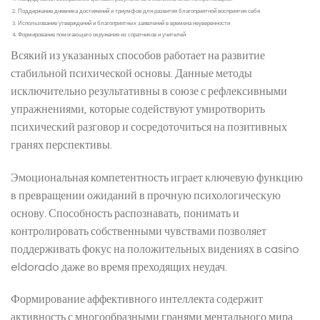
Поддержание дневника достижений и триумфов для развития благоприятной восприятия себя
Использование утверждений и благоприятных заявлений в времена неуверенности
Формирование помогающего окружения из соратников и учителей
Всякий из указанных способов работает на развитие
стабильной психической основы. Данные методы
исключительно результативны в союзе с рефлексивными
упражнениями, которые содействуют умиротворить
психический разговор и сосредоточиться на позитивных
гранях перспективы.
Эмоциональная компетентность играет ключевую функцию
в превращении ожиданий в прочную психологическую
основу. Способность распознавать, понимать и
контролировать собственными чувствами позволяет
поддерживать фокус на положительных видениях в casino
eldorado даже во время преходящих неудач.
Формирование аффективного интеллекта содержит
активность с многообразными гранями ментального мира.