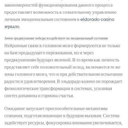
закономерностей функционирования данного процесса
предоставляет возможность к сознательному управлению
личным эмоциональным состоянием в
eldorado casino
зеркало
.
Зачем предвкушение победы воздействует на эмоциональный состояние
Нейронные связи в головном мозге формируются не только
на базе предыдущего переживания, но и через
предвкушениям будущих явлений. В то время как личность
представляет себе положительный исход, включаются те же
зоны головного мозга, что и при действительном испытании
радости и удовлетворения. В эльдорадо казино он порождает
физиологические трансформации в системах, усиливая
синтез допамина и гормона счастья.
Ожидание запускает приспособительные механизмы
сознания, подготавливающие к будущим вызовам. Система
задействует ресурсы, фокусировка внимания увеличивается,