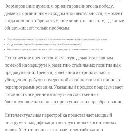
Формирование думания, ориентированного на победу,
делается органичным исходом этой деятельности, в момент
когда личность обретает умение видеть шансы там, где иные
обнаруживают только проблемы.
Упражнение осознанности для более качественного постижения личных чувственных откликов
Создание способностей самопознания и объективной восприятия себя
Взращивание признательности как способа концентрации на положительных гранях бытия
Психические препятствия зачастую делаются главным
помехой на маршруте к развитию стабильных позитивных
предвкушений. Тревоги, колебания и отрицательные
убеждения требуют намеренной активности и поэтапного
перепрограммирования. Указанный процесс подразумевает
готовность искренне взглянуть на собственные
блокирующие паттерны и приступить к их преобразование.
Интеллектуальная перестройка представляет мощный
инструмент модификации деструктивных когнитивных
моделей. Этот процесс включает идентификацию