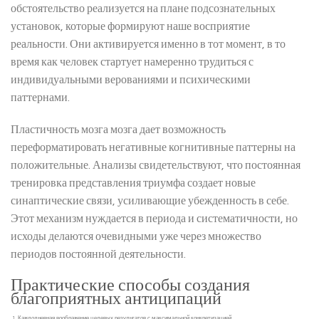
обстоятельство реализуется на плане подсознательных
установок, которые формируют наше восприятие
реальности. Они активируется именно в тот момент, в то
время как человек стартует намеренно трудиться с
индивидуальными верованиями и психическими
паттернами.
Пластичность мозга мозга дает возможность
переформатировать негативные когнитивные паттерны на
положительные. Анализы свидетельствуют, что постоянная
тренировка представления триумфа создает новые
синаптические связи, усиливающие убежденность в себе.
Этот механизм нуждается в периода и систематичности, но
исходы делаются очевидными уже через множество
периодов постоянной деятельности.
Практические способы создания
благоприятных антиципаций
Каждодневная воображение целевых результатов с максимальной конкретизацией