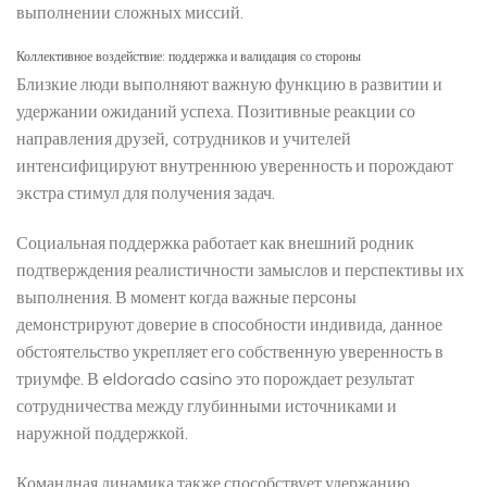
выполнении сложных миссий.
Коллективное воздействие: поддержка и валидация со стороны
Близкие люди выполняют важную функцию в развитии и
удержании ожиданий успеха. Позитивные реакции со
направления друзей, сотрудников и учителей
интенсифицируют внутреннюю уверенность и порождают
экстра стимул для получения задач.
Социальная поддержка работает как внешний родник
подтверждения реалистичности замыслов и перспективы их
выполнения. В момент когда важные персоны
демонстрируют доверие в способности индивида, данное
обстоятельство укрепляет его собственную уверенность в
триумфе. В eldorado casino это порождает результат
сотрудничества между глубинными источниками и
наружной поддержкой.
Командная динамика также способствует удержанию