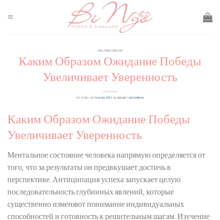
Skip
to
content
UNCATEGORIZED
Каким Образом Ожидание Победы
Увеличивает Уверенность
POSTED ON
THÁNG MỘT 12, 2026
BY
WADMINW
Каким Образом Ожидание Победы
Увеличивает Уверенность
Ментальное состояние человека напрямую определяется от
того, что за результаты он предвкушает достичь в
перспективе. Антиципация успеха запускает целую
последовательность глубинных явлений, которые
существенно изменяют понимание индивидуальных
способностей и готовность к решительным шагам. Изучение