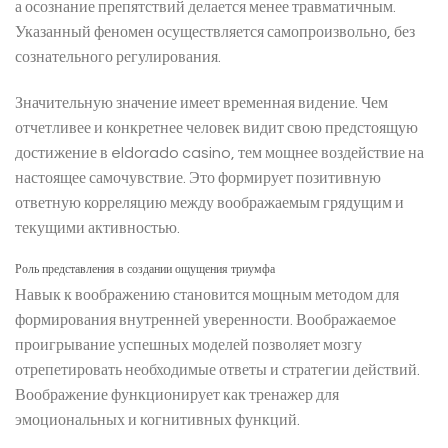
а осознание препятствий делается менее травматичным.
Указанный феномен осуществляется самопроизвольно, без
сознательного регулирования.
Значительную значение имеет временная видение. Чем
отчетливее и конкретнее человек видит свою предстоящую
достижение в eldorado casino, тем мощнее воздействие на
настоящее самочувствие. Это формирует позитивную
ответную корреляцию между воображаемым грядущим и
текущими активностью.
Роль представления в создании ощущения триумфа
Навык к воображению становится мощным методом для
формирования внутренней уверенности. Воображаемое
проигрывание успешных моделей позволяет мозгу
отрепетировать необходимые ответы и стратегии действий.
Воображение функционирует как тренажер для
эмоциональных и когнитивных функций.