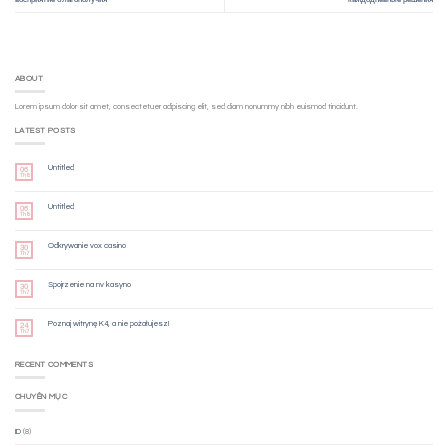
ABOUT
Lorem ipsum dolor sit amet, consectetuer adipiscing elit, sed diam nonummy nibh euismod tincidunt.
LATEST POSTS
Untitled
06
Th8
Untitled
06
Th8
Odkrywanie vox casino
30
Th7
Spojrzenie na nv kasyno
30
Th7
Poznaj witrynę K4, a nie pożałujesz!
24
Th7
RECENT COMMENTS
CHUYÊN MỤC
ID
(8)