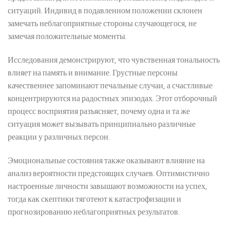
ситуаций. Индивид в подавленном положении склонен
замечать неблагоприятные стороны случающегося, не
замечая положительные моменты.
Исследования демонстрируют, что чувственная тональность
влияет на память и внимание. Грустные персоны
качественнее запоминают печальные случаи, а счастливые
концентрируются на радостных эпизодах. Этот отборочный
процесс восприятия разъясняет, почему одна и та же
ситуация может вызывать принципиально различные
реакции у различных персон.
Эмоциональные состояния также оказывают влияние на
анализ вероятности предстоящих случаев. Оптимистично
настроенные личности завышают возможности на успех,
тогда как скептики тяготеют к катастрофизации и
прогнозированию неблагоприятных результатов.