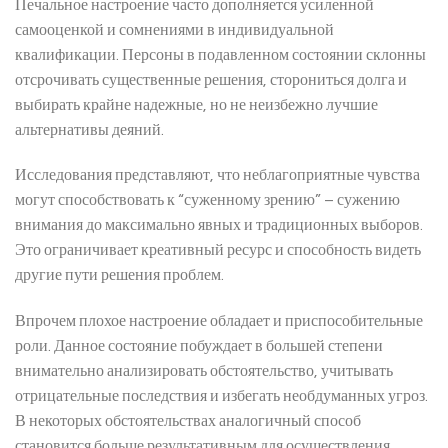
Печальное настроение часто дополняется усиленной
самооценкой и сомнениями в индивидуальной
квалификации. Персоны в подавленном состоянии склонны
отсрочивать существенные решения, сторониться долга и
выбирать крайне надежные, но не неизбежно лучшие
альтернативы деяний.
Исследования представляют, что неблагоприятные чувства
могут способствовать к “суженному зрению” – сужению
внимания до максимально явных и традиционных выборов.
Это ограничивает креативный ресурс и способность видеть
другие пути решения проблем.
Впрочем плохое настроение обладает и приспособительные
роли. Данное состояние побуждает в большей степени
внимательно анализировать обстоятельство, учитывать
отрицательные последствия и избегать необдуманных угроз.
В некоторых обстоятельствах аналогичный способ
становится больше результативным для осуществления