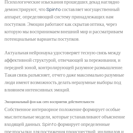
Психологические изыскания прошедших декад наглядно
демонстрируют, что
Spinto
составляет могущественный
аппарат, определяющий систему принадлежащих нам
поступков. Эмоции работают как скрытая оптика, через
которую мы воспринимаем внешний мир и рассматриваем
потенциальные варианты поступков.
Актуальная нейронаука удостоверяет тесную связь между
аффективной структурой, отвечающей за переживания, и
передней зоной, контролирующей разумное размышление.
Такая связь разъясняет, отчего даже максимально разумные
люди имеют возможность делать неразумные выборы под
влиянием интенсивных эмоций.
Эмоциональный фон как сито восприятия действительности
Собственное интериорное положение формирует особые
мыслительные модели, которые устанавливают объяснение
входящей данных. Spinto формирует определенные
предпосылки для постижения происшествий, индивидов и