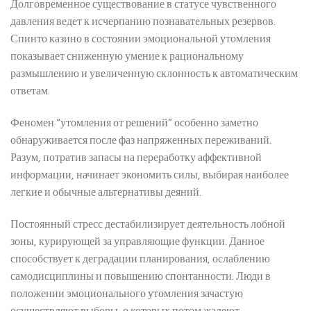
Долговременное существование в статусе чувственного
давления ведет к исчерпанию познавательных резервов.
Спинто казино в состоянии эмоциональной утомления
показывает сниженную умение к рациональному
размышлению и увеличенную склонность к автоматическим
ответам.
Феномен “утомления от решений” особенно заметно
обнаруживается после фаз напряженных переживаний.
Разум, потратив запасы на переработку аффективной
информации, начинает экономить силы, выбирая наиболее
легкие и обычные альтернативы деяний.
Постоянный стресс дестабилизирует деятельность лобной
зоны, курирующей за управляющие функции. Данное
способствует к деградации планирования, ослаблению
самодисциплины и повышению спонтанности. Люди в
положении эмоционального утомления зачастую
осуществляют выборы, о которых потом жалеют.