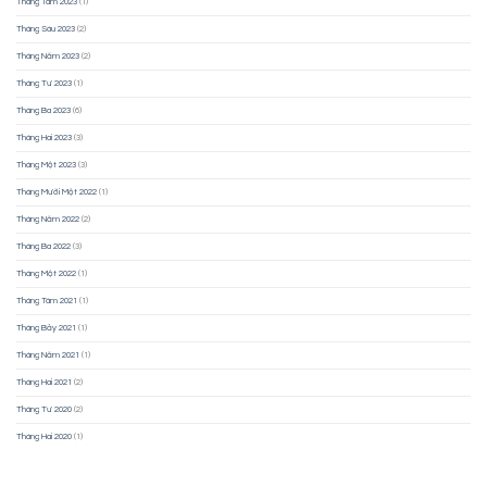
Tháng Tám 2023
(1)
Tháng Sáu 2023
(2)
Tháng Năm 2023
(2)
Tháng Tư 2023
(1)
Tháng Ba 2023
(6)
Tháng Hai 2023
(3)
Tháng Một 2023
(3)
Tháng Mười Một 2022
(1)
Tháng Năm 2022
(2)
Tháng Ba 2022
(3)
Tháng Một 2022
(1)
Tháng Tám 2021
(1)
Tháng Bảy 2021
(1)
Tháng Năm 2021
(1)
Tháng Hai 2021
(2)
Tháng Tư 2020
(2)
Tháng Hai 2020
(1)