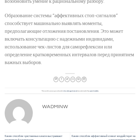
возобновить умение к рациональному разбору.
Образование системы “аффективных стоп-сигналов”
способствует машинально выявлять моменты,
предполагающие отложения постановления. Это может
включать консультацию с надежными индивидами,
использование чек-листов для саморефлексии или
определение кратковременных интервалов перед принятием
важных выборов.
This entry was posted in
Uncategorized
. Bookmark the
permalink
.
WADMINW
Каким способом чувственные качели выстраивают
Каким способом аффективный климат воздействует на
восприятие благополучия
каждодневные решения