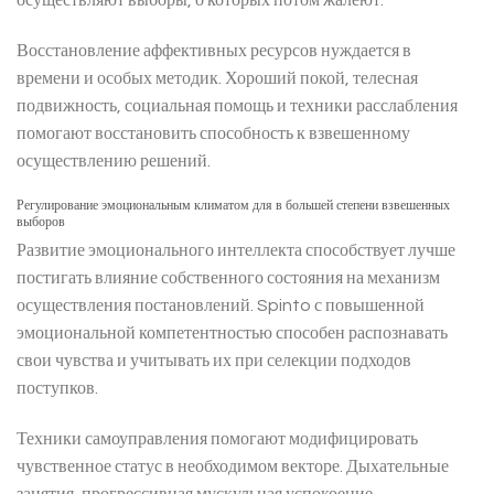
Восстановление аффективных ресурсов нуждается в
времени и особых методик. Хороший покой, телесная
подвижность, социальная помощь и техники расслабления
помогают восстановить способность к взвешенному
осуществлению решений.
Регулирование эмоциональным климатом для в большей степени взвешенных
выборов
Развитие эмоционального интеллекта способствует лучше
постигать влияние собственного состояния на механизм
осуществления постановлений. Spinto с повышенной
эмоциональной компетентностью способен распознавать
свои чувства и учитывать их при селекции подходов
поступков.
Техники самоуправления помогают модифицировать
чувственное статус в необходимом векторе. Дыхательные