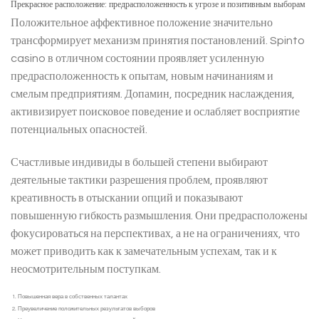
Прекрасное расположение: предрасположенность к угрозе и позитивным выборам
Положительное аффективное положение значительно
трансформирует механизм принятия постановлений. Spinto
casino в отличном состоянии проявляет усиленную
предрасположенность к опытам, новым начинаниям и
смелым предприятиям. Допамин, посредник наслаждения,
активизирует поисковое поведение и ослабляет восприятие
потенциальных опасностей.
Счастливые индивиды в большей степени выбирают
деятельные тактики разрешения проблем, проявляют
креативность в отыскании опций и показывают
повышенную гибкость размышления. Они предрасположены
фокусироваться на перспективах, а не на ограничениях, что
может приводить как к замечательным успехам, так и к
неосмотрительным поступкам.
Повышенная вера в собственных талантах
Преувеличение положительных результатов выборов