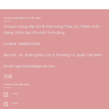
HỘ KINH DOANH NGÔ THỊ TUYẾT TRINH
Chuyên cung cấp sỉ & lẻ thời trang Thái,QC, VNXK chất
lượng 100%.Giá tốt nhất thị trường
Hotline : 0988300285
Địa Chỉ: : 40, đường Bàu Cát 3, Phường 14, quận Tân Bình
Email: ngotrinhk5@gmail.com
THÔNG TIN VÀ CHÍNH SÁCH
Untitled
06
Th8
Untitled
06
Th8