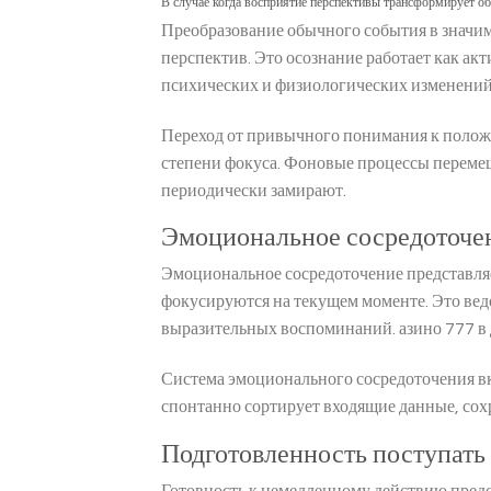
В случае когда восприятие перспективы трансформирует о
Преобразование обычного события в значи
перспектив. Это осознание работает как ак
психических и физиологических изменений
Переход от привычного понимания к полож
степени фокуса. Фоновые процессы перемещ
периодически замирают.
Эмоциональное сосредоточе
Эмоциональное сосредоточение представляе
фокусируются на текущем моменте. Это ве
выразительных воспоминаний. азино 777 в
Система эмоционального сосредоточения в
спонтанно сортирует входящие данные, сохр
Подготовленность поступать
Готовность к немедленному действию предс