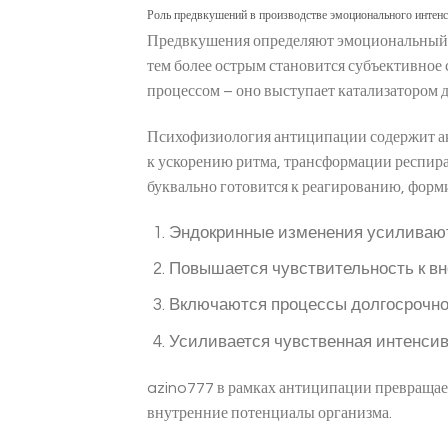
Роль предвкушений в производстве эмоционального интен
Предвкушения определяют эмоциональный а
тем более острым становится субъективное 
процессом – оно выступает катализатором д
Психофизиология антиципации содержит ак
к ускорению ритма, трансформации респир
буквально готовится к реагированию, форм
Эндокринные изменения усиливают
Повышается чувствительность к в
Включаются процессы долгосрочн
Усиливается чувственная интенси
azino777 в рамках антиципации превращает
внутренние потенциалы организма.