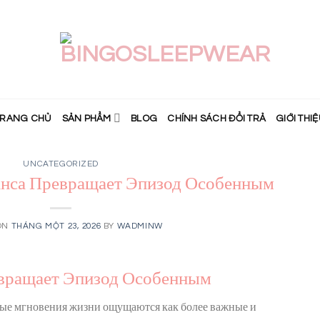
TRANG CHỦ
SẢN PHẨM
BLOG
CHÍNH SÁCH ĐỔI TRẢ
GIỚI THI
UNCATEGORIZED
нса Превращает Эпизод Особенным
ON
THÁNG MỘT 23, 2026
BY
WADMINW
вращает Эпизод Особенным
ные мгновения жизни ощущаются как более важные и