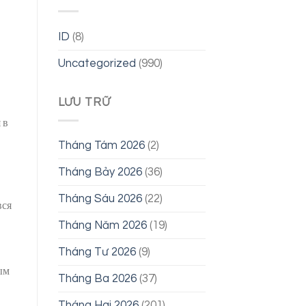
ID
(8)
Uncategorized
(990)
LƯU TRỮ
 в
Tháng Tám 2026
(2)
Tháng Bảy 2026
(36)
Tháng Sáu 2026
(22)
вся
Tháng Năm 2026
(19)
Tháng Tư 2026
(9)
ым
Tháng Ba 2026
(37)
Tháng Hai 2026
(201)