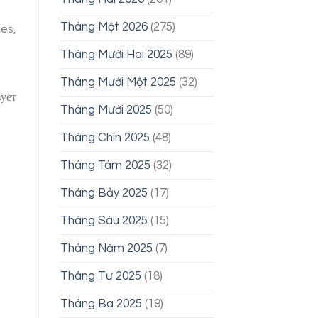
Tháng Một 2026
(275)
kes,
Tháng Mười Hai 2025
(89)
Tháng Mười Một 2025
(32)
вует
Tháng Mười 2025
(50)
Tháng Chín 2025
(48)
Tháng Tám 2025
(32)
Tháng Bảy 2025
(17)
Tháng Sáu 2025
(15)
Tháng Năm 2025
(7)
Tháng Tư 2025
(18)
Tháng Ba 2025
(19)