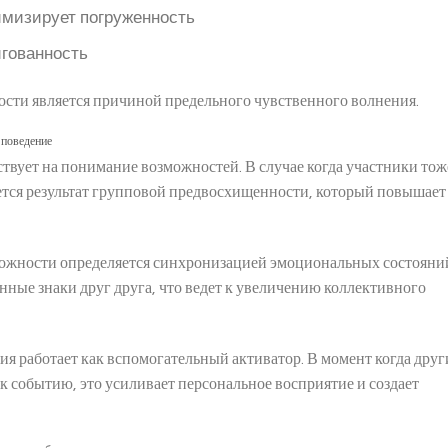
мизирует погруженность
игованность
ости является причиной предельного чувственного волнения.
 поведение
твует на понимание возможностей. В случае когда участники тож
тся результат групповой предвосхищенности, который повышает
можности определяется синхронизацией эмоциональных состояни
ые знаки друг друга, что ведет к увеличению коллективного
я работает как вспомогательный активатор. В момент когда друг
к событию, это усиливает персональное восприятие и создает