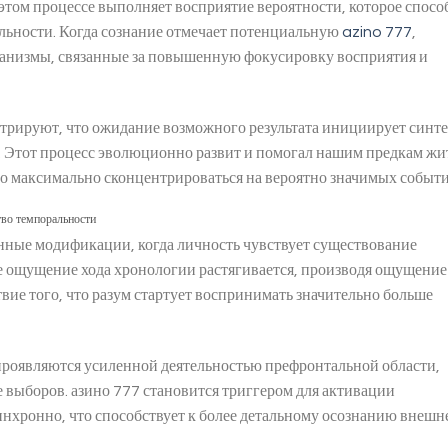
том процессе выполняет восприятие вероятности, которое спосо
льности. Когда сознание отмечает потенциальную
azino 777
,
анизмы, связанные за повышенную фокусировку восприятия и
трируют, что ожидание возможного результата инициирует синте
а. Этот процесс эволюционно развит и помогал нашим предкам жи
ло максимально сконцентрироваться на вероятно значимых событи
тво темпоральности
ные модификации, когда личность чувствует существование
 ощущение хода хронологии растягивается, производя ощущение
твие того, что разум стартует воспринимать значительно больше
проявляются усиленной деятельностью префронтальной области,
 выборов. азино 777 становится триггером для активации
хронно, что способствует к более детальному осознанию внешн