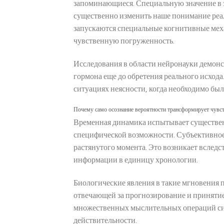
запоминающиеся. Специальную значение в э
существенно изменить наше понимание реа
запускаются специальные когнитивные мех
чувственную погруженность.
Исследования в области нейронауки демонс
гормона еще до обретения реального исход
ситуациях неясности, когда необходимо бы
Почему само осознание вероятности трансформирует чувс
Временная динамика испытывает существен
специфической возможности. Субъективное
растянутого момента. Это возникает вследс
информации в единицу хронологии.
Биологические явления в такие мгновения 
отвечающей за прогнозирование и принятие
множественных мыслительных операций син
действительности.