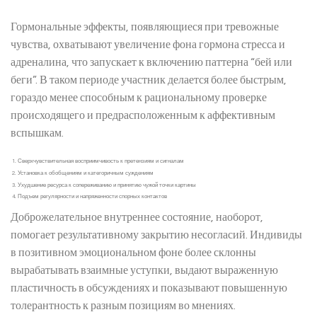
Гормональные эффекты, появляющиеся при тревожные
чувства, охватывают увеличение фона гормона стресса и
адреналина, что запускает к включению паттерна “бей или
беги”. В таком периоде участник делается более быстрым,
гораздо менее способным к рациональному проверке
происходящего и предрасположенным к аффективным
вспышкам.
Сверхчувствительная восприимчивость к претензиям и сигналам
Установка к обобщениям и категоричным суждениям
Ухудшение ресурса к сопереживанию и принятию чужой точки картины
Подъем регулярности и напряженности спорных контактов
Доброжелательное внутреннее состояние, наоборот,
помогает результативному закрытию несогласий. Индивиды
в позитивном эмоциональном фоне более склонны
вырабатывать взаимные уступки, выдают выраженную
пластичность в обсуждениях и показывают повышенную
толерантность к разным позициям во мнениях.