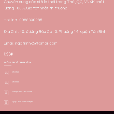
Chuyên cung cấp sỉ & lẻ thời trang Thái,QC, VNXK chất
lượng 100%.Giá tốt nhất thị trường
Hotline : 0988300285
Địa Chỉ: : 40, đường Bàu Cát 3, Phường 14, quận Tân Bình
Email: ngotrinhk5@gmail.com
THÔNG TIN VÀ CHÍNH SÁCH
Untitled
06
Th8
Untitled
06
Th8
Odkrywanie vox casino
30
Th7
Spojrzenie na nv kasyno
30
Th7