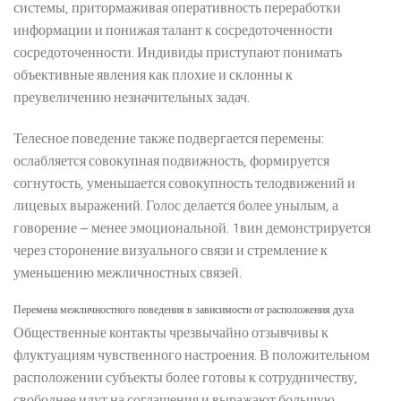
системы, притормаживая оперативность переработки
информации и понижая талант к сосредоточенности
сосредоточенности. Индивиды приступают понимать
объективные явления как плохие и склонны к
преувеличению незначительных задач.
Телесное поведение также подвергается перемены:
ослабляется совокупная подвижность, формируется
согнутость, уменьшается совокупность телодвижений и
лицевых выражений. Голос делается более унылым, а
говорение – менее эмоциональной. 1вин демонстрируется
через сторонение визуального связи и стремление к
уменьшению межличностных связей.
Перемена межличностного поведения в зависимости от расположения духа
Общественные контакты чрезвычайно отзывчивы к
флуктуациям чувственного настроения. В положительном
расположении субъекты более готовы к сотрудничеству,
свободнее идут на соглашения и выражают большую