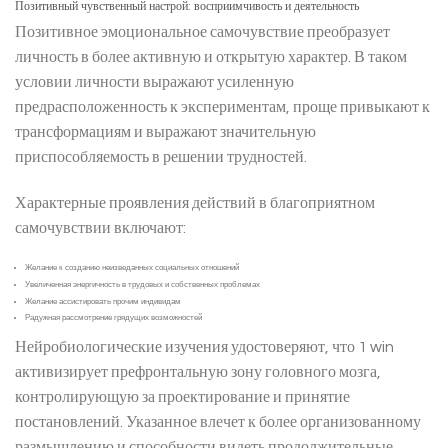
Позитивный чувственный настрой: восприимчивость и деятельность
Позитивное эмоциональное самочувствие преобразует
личность в более активную и открытую характер. В таком
условии личности выражают усиленную
предрасположенность к экспериментам, проще привыкают к
трансформациям и выражают значительную
приспособляемость в решении трудностей.
Характерные проявления действий в благоприятном
самочувствии включают:
Желание к созданию неизведанных социальных отношений
Увеличенная энергичность в трудовых и собственных проблемах
Желание ассистировать прочим индивидам
Радужная рассмотрение грядущих возможностей
Нейробиологические изучения удостоверяют, что 1 win
активизирует префронтальную зону головного мозга,
контролирующую за проектирование и принятие
постановлений. Указанное влечет к более организованному
размышлению и способности видеть продолжительные