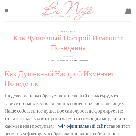
Skip
to
content
UNCATEGORIZED
Как Душевный Настрой Изменяет
Поведение
POSTED ON
THÁNG HAI 19, 2026
BY
WADMINW
Как Душевный Настрой Изменяет
Поведение
Людское манеры образует комплексный структуру, что
зависит от множества внешних и внешних составляющих.
Наше собственное душевное самочувствие формирует не
только то, как мы воспринимаем близлежащий мир, но и то,
как мы в нем поступаем.
1win официальный сайт
становится
основным фактором в образовании наших собственных