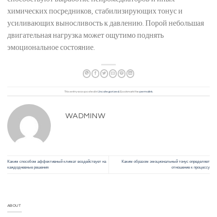
химических посредников, стабилизирующих тонус и
усиливающих выносливость к давлению. Порой небольшая
двигательная нагрузка может ощутимо поднять
эмоциональное состояние.
This entry was posted in
Uncategorized
. Bookmark the
permalink
.
WADMINW
Каким способом аффективный климат воздействует на
Каким образом эмоциональный тонус определяет
каждодневные решения
отношение к процессу
ABOUT