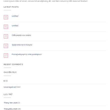
Lorem ipsum dolor sit amet, consectetuer adipiscing elit, sed diam nonummy nibh euismod tincidunt.
LATEST POSTS
Untitled
06
Th8
Untitled
06
Th8
Odkrywanie vox casino
30
Th7
Spojrzenie na nv kasyno
30
Th7
Poznaj witrynę K4, a nie pożałujesz!
24
Th7
RECENT COMMENTS
CHUYÊN MỤC
ID
(8)
Uncategorized
(990)
LƯU TRỮ
Tháng Tám 2026
(2)
Tháng Bảy 2026
(36)