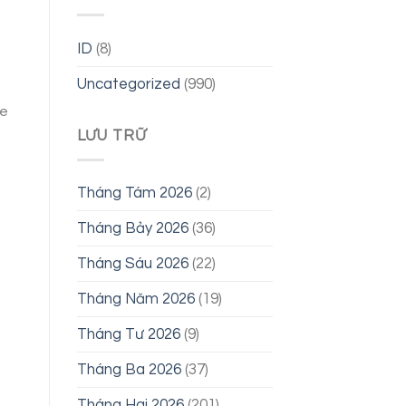
ID
(8)
Uncategorized
(990)
he
LƯU TRỮ
Tháng Tám 2026
(2)
Tháng Bảy 2026
(36)
Tháng Sáu 2026
(22)
Tháng Năm 2026
(19)
Tháng Tư 2026
(9)
Tháng Ba 2026
(37)
Tháng Hai 2026
(201)