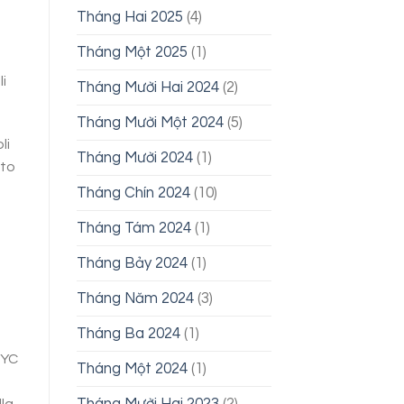
Tháng Hai 2025
(4)
Tháng Một 2025
(1)
li
Tháng Mười Hai 2024
(2)
Tháng Mười Một 2024
(5)
li
Tháng Mười 2024
(1)
tto
Tháng Chín 2024
(10)
Tháng Tám 2024
(1)
Tháng Bảy 2024
(1)
Tháng Năm 2024
(3)
Tháng Ba 2024
(1)
KYC
Tháng Một 2024
(1)