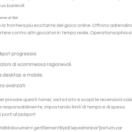
tuo bankroll.
rnei di Slot
 la frontiera più eccitante del gioco online. Offrono adrenalin
etere contro altri giocatori in tempo reale. Operationsophia si
kpot progressivi.
zioni di scommessa ragionevoli.
 a desktop e mobile.
zza avanzati.
er provare questi tornei, visita il sito e scopri le recensioni cas
e responsabilmente, impostando limiti di tempo e di spesa.
 porti al jackpot!
ById&&document.getElementById(‘wpadminbar’))return;var