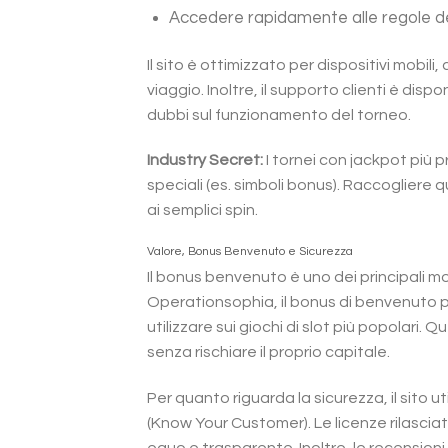
Accedere rapidamente alle regole del
Il sito è ottimizzato per dispositivi mobil
viaggio. Inoltre, il supporto clienti è dis
dubbi sul funzionamento del torneo.
Industry Secret:
I tornei con jackpot più p
speciali (es. simboli bonus). Raccogliere
ai semplici spin.
Valore, Bonus Benvenuto e Sicurezza
Il bonus benvenuto è uno dei principali mo
Operationsophia, il bonus di benvenuto per 
utilizzare sui giochi di slot più popolari.
senza rischiare il proprio capitale.
Per quanto riguarda la sicurezza, il sito u
(Know Your Customer). Le licenze rilasciat