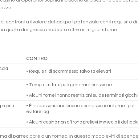
ni casinò di Operationsophia includono una sezione dedicata a
urezza.
 confronta il valore del jackpot potenziale con il requisito di
a quota di ingresso modesta offre un miglior ritorno
CONTRO
ccola
• Requisiti di scommessa talvolta elevati
• Tempo limitato può generare pressione
• Alcuni tornei hanno restrizioni su determinati giochi
 propria
• È necessario una buona connessione internet per
evitare lag
• Alcuni casinò non offrono prelievi immediati del jack
ma di partecipare a un torneo. In questo modo eviti di spend