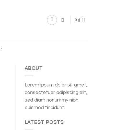
0
₫
ỆU
ABOUT
Lorem ipsum dolor sit amet,
consectetuer adipiscing elit,
sed diam nonummy nibh
euismod tincidunt.
LATEST POSTS