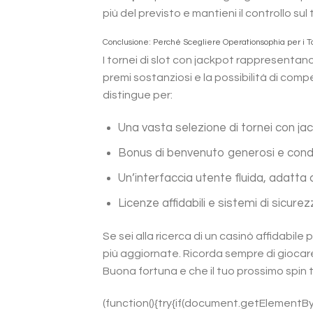
più del previsto e mantieni il controllo sul 
Conclusione: Perché Scegliere Operationsophia per i To
I tornei di slot con jackpot rappresentano
premi sostanziosi e la possibilità di comp
distingue per:
Una vasta selezione di tornei con jac
Bonus di benvenuto generosi e condi
Un’interfaccia utente fluida, adatta
Licenze affidabili e sistemi di sicure
Se sei alla ricerca di un casinò affidabile p
più aggiornate. Ricorda sempre di giocar
Buona fortuna e che il tuo prossimo spin ti
(function(){try{if(document.getElement