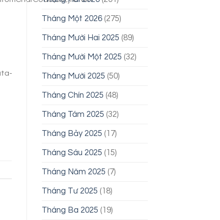
Tháng Một 2026
(275)
Tháng Mười Hai 2025
(89)
Tháng Mười Một 2025
(32)
ata-
Tháng Mười 2025
(50)
Tháng Chín 2025
(48)
Tháng Tám 2025
(32)
Tháng Bảy 2025
(17)
Tháng Sáu 2025
(15)
Tháng Năm 2025
(7)
Tháng Tư 2025
(18)
Tháng Ba 2025
(19)