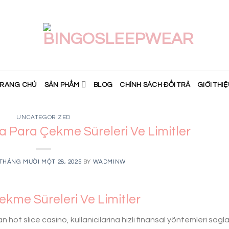
TRANG CHỦ
SẢN PHẨM
BLOG
CHÍNH SÁCH ĐỔI TRẢ
GIỚI THI
UNCATEGORIZED
da Para Çekme Süreleri Ve Limitler
THÁNG MƯỜI MỘT 28, 2025
BY
WADMINW
ekme Süreleri Ve Limitler
 hot slice casino, kullanicilarina hizli finansal yöntemleri sagla