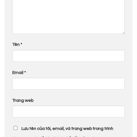
Tên
*
Email
*
Trang web
Lưu tên của tôi, email, và trang web trong trình