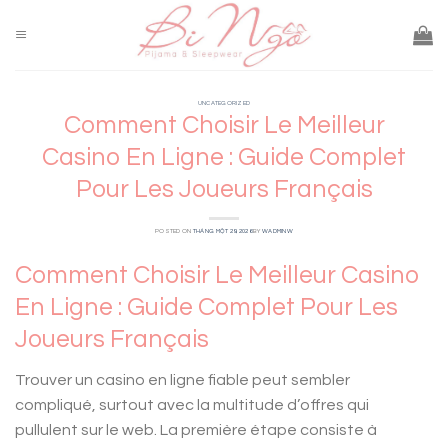
Skip
to
content
UNCATEGORIZED
Comment Choisir Le Meilleur
Casino En Ligne : Guide Complet
Pour Les Joueurs Français
POSTED ON
THÁNG MỘT 29, 2026
BY
WADMINW
Comment Choisir Le Meilleur Casino
En Ligne : Guide Complet Pour Les
Joueurs Français
Trouver un casino en ligne fiable peut sembler
compliqué, surtout avec la multitude d’offres qui
pullulent sur le web. La première étape consiste à