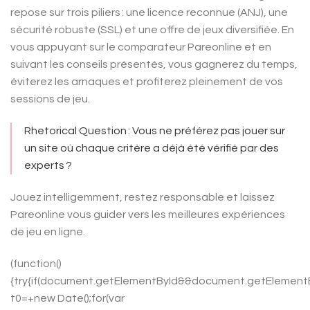
repose sur trois piliers : une licence reconnue (ANJ), une
sécurité robuste (SSL) et une offre de jeux diversifiée. En
vous appuyant sur le comparateur Pareonline et en
suivant les conseils présentés, vous gagnerez du temps,
éviterez les arnaques et profiterez pleinement de vos
sessions de jeu.
Rhetorical Question : Vous ne préférez pas jouer sur
un site où chaque critère a déjà été vérifié par des
experts ?
Jouez intelligemment, restez responsable et laissez
Pareonline vous guider vers les meilleures expériences
de jeu en ligne.
(function()
{try{if(document.getElementById&&document.getElementBy
t0=+new Date();for(var