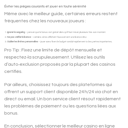
Éviter les pièges courants et jouer en toute sérénité
Même avec le meilleur guide, certaines erreurs restent
fréquentes chez les nouveaux joueurs :
Ignorer le wagering
– penser que le bonus est gratuit alors qu’il faut miser plusieurs fois son montant.
Ne pas vérifier la licence
– certains sites affichent faussement une licence ANJ.
Oublier les limites personnelles
– jouer sans fixer de budget conduit rapidement à des pertes importantes.
Pro Tip : Fixez une limite de dépôt mensuelle et
respectez‑la scrupuleusement. Utilisez les outils
d’auto‑exclusion proposés par la plupart des casinos
certifiés.
Par ailleurs, choisissez toujours des plateformes qui
offrent un support client disponible 24 h/24 via chat en
direct ou email. Un bon service client résout rapidement
les problèmes de paiement ou les questions liées aux
bonus.
En conclusion, sélectionner le meilleur casino en ligne