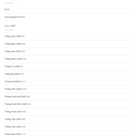
ID
(8)
Uncategorized
(990)
LƯU TRỮ
Tháng Tám 2026
(2)
Tháng Bảy 2026
(36)
Tháng Sáu 2026
(22)
Tháng Năm 2026
(19)
Tháng Tư 2026
(9)
Tháng Ba 2026
(37)
Tháng Hai 2026
(201)
Tháng Một 2026
(275)
Tháng Mười Hai 2025
(89)
Tháng Mười Một 2025
(32)
Tháng Mười 2025
(50)
Tháng Chín 2025
(48)
Tháng Tám 2025
(32)
Tháng Bảy 2025
(17)