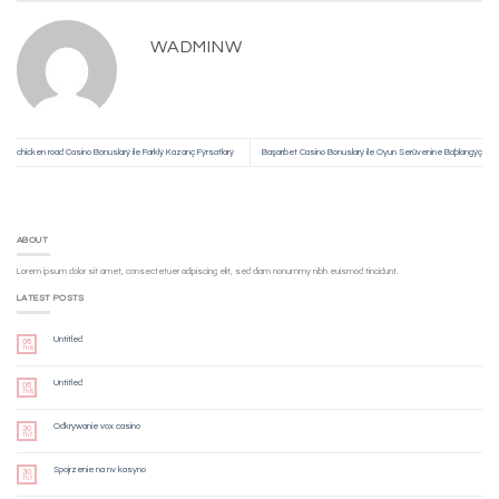
WADMINW
chicken road Casino Bonuslarý ile Farklý Kazanç Fýrsatlarý
Başarıbet Casino Bonuslarý ile Oyun Serüvenine Baþlangýç
ABOUT
Lorem ipsum dolor sit amet, consectetuer adipiscing elit, sed diam nonummy nibh euismod tincidunt.
LATEST POSTS
Untitled
06
Th8
Untitled
06
Th8
Odkrywanie vox casino
30
Th7
Spojrzenie na nv kasyno
30
Th7