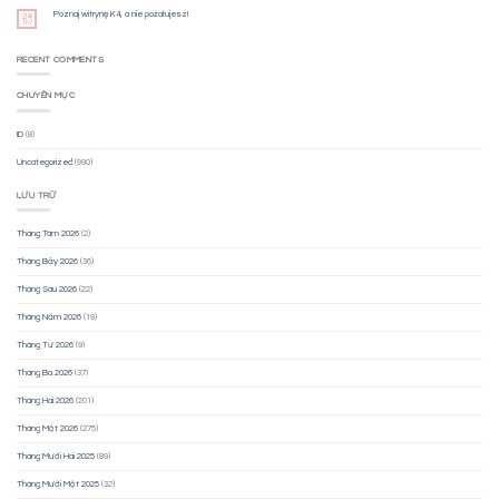
Poznaj witrynę K4, a nie pożałujesz!
24
Th7
RECENT COMMENTS
CHUYÊN MỤC
ID
(8)
Uncategorized
(990)
LƯU TRỮ
Tháng Tám 2026
(2)
Tháng Bảy 2026
(36)
Tháng Sáu 2026
(22)
Tháng Năm 2026
(19)
Tháng Tư 2026
(9)
Tháng Ba 2026
(37)
Tháng Hai 2026
(201)
Tháng Một 2026
(275)
Tháng Mười Hai 2025
(89)
Tháng Mười Một 2025
(32)