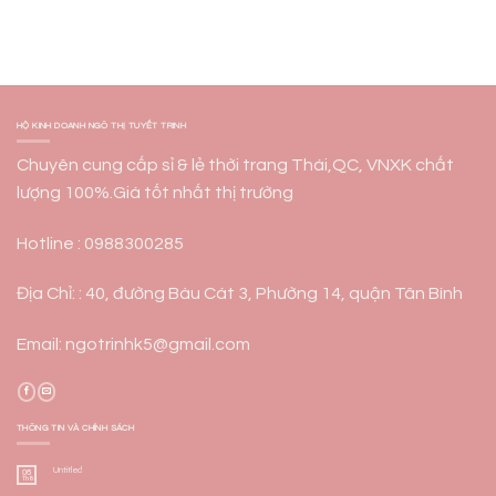
HỘ KINH DOANH NGÔ THỊ TUYẾT TRINH
Chuyên cung cấp sỉ & lẻ thời trang Thái,QC, VNXK chất
lượng 100%.Giá tốt nhất thị trường
Hotline : 0988300285
Địa Chỉ: : 40, đường Bàu Cát 3, Phường 14, quận Tân Bình
Email: ngotrinhk5@gmail.com
THÔNG TIN VÀ CHÍNH SÁCH
Untitled
06
Th8