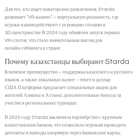
Для тех, кто ищет новаторские развлечения, Starda
развивает “VR‑казино” – виртуальную реальность, где
игроки взаимодействуют с игровыми столами в
3D‑пространстве.В 2024 году объявлен запуск первых
VR‑слотов, что стало значительным шагом для
онлайн‑гейминга в стране.
Почему казахстанцы выбирают Starda
Ключевое преимущество – поддержка казахского и русского
языков, а также локальных валют – тенге и доллар
США.Платформа предлагает специальные акции для
жителей Алматы и Астаны: дополнительные бонусы за
участие в региональных турнирах.
В 2025 году Starda заключила партнёрство с крупным
казахстанским банком, что позволило игрокам проводить
депозиты и выводы напрямую через банковские карты,