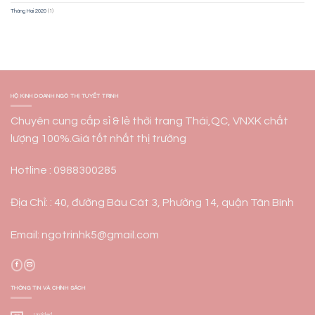
Tháng Hai 2020
(1)
HỘ KINH DOANH NGÔ THỊ TUYẾT TRINH
Chuyên cung cấp sỉ & lẻ thời trang Thái,QC, VNXK chất
lượng 100%.Giá tốt nhất thị trường
Hotline : 0988300285
Địa Chỉ: : 40, đường Bàu Cát 3, Phường 14, quận Tân Bình
Email: ngotrinhk5@gmail.com
THÔNG TIN VÀ CHÍNH SÁCH
Untitled