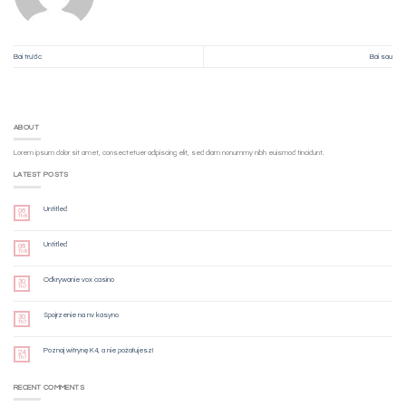
Bài trước
Bài sau
ABOUT
Lorem ipsum dolor sit amet, consectetuer adipiscing elit, sed diam nonummy nibh euismod tincidunt.
LATEST POSTS
Untitled
06
Th8
Untitled
06
Th8
Odkrywanie vox casino
30
Th7
Spojrzenie na nv kasyno
30
Th7
Poznaj witrynę K4, a nie pożałujesz!
24
Th7
RECENT COMMENTS