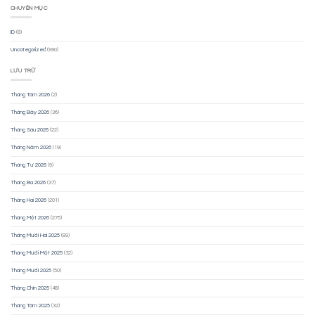
CHUYÊN MỤC
ID
(8)
Uncategorized
(990)
LƯU TRỮ
Tháng Tám 2026
(2)
Tháng Bảy 2026
(36)
Tháng Sáu 2026
(22)
Tháng Năm 2026
(19)
Tháng Tư 2026
(9)
Tháng Ba 2026
(37)
Tháng Hai 2026
(201)
Tháng Một 2026
(275)
Tháng Mười Hai 2025
(89)
Tháng Mười Một 2025
(32)
Tháng Mười 2025
(50)
Tháng Chín 2025
(48)
Tháng Tám 2025
(32)