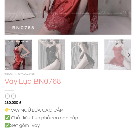
TRANG CHỦ
/
TẤT CẢ SẢN PHẨM
Váy Lụa BN0768
280.000
₫
VÁY NGỦ LỤA CAO CẤP
Chất liệu: Lụa phối ren cao cấp
Set gồm : Váy