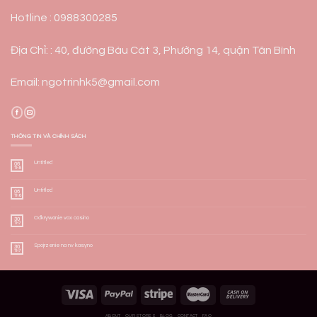
Hotline : 0988300285
Địa Chỉ: : 40, đường Bàu Cát 3, Phường 14, quận Tân Bình
Email: ngotrinhk5@gmail.com
THÔNG TIN VÀ CHÍNH SÁCH
Untitled
06
Th8
Untitled
06
Th8
Odkrywanie vox casino
30
Th7
Spojrzenie na nv kasyno
30
Th7
ABOUT
OUR STORES
BLOG
CONTACT
FAQ