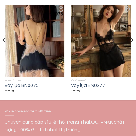
Add to
Add to
wishlist
wishlist
TẤT CẢ SẢN PHẨM
TẤT CẢ SẢN PHẨM
Váy lụa BN0075
Váy lụa BN0277
270.000
₫
270.000
₫
HỘ KINH DOANH NGÔ THỊ TUYẾT TRINH
Chuyên cung cấp sỉ & lẻ thời trang Thái,QC, VNXK chất
lượng 100%.Giá tốt nhất thị trường