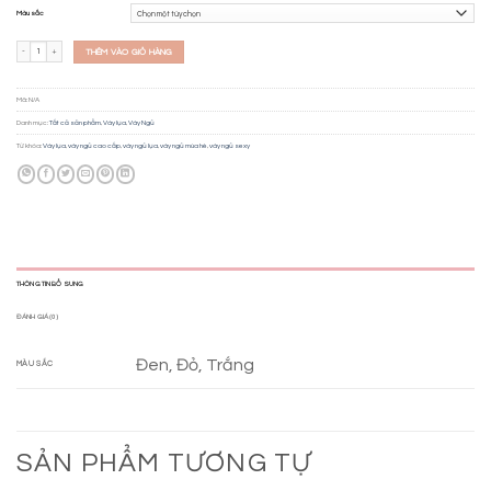
Màu sắc
Váy lụa BN0768 số lượng
THÊM VÀO GIỎ HÀNG
Mã:
N/A
Danh mục:
Tất cả sản phẩm
,
Váy lụa
,
Váy Ngủ
Từ khóa:
Váy lụa
,
váy ngủ cao cấp
,
váy ngủ lụa
,
váy ngủ mùa hè
,
váy ngủ sexy
THÔNG TIN BỔ SUNG
ĐÁNH GIÁ (0)
Đen, Đỏ, Trắng
MÀU SẮC
SẢN PHẨM TƯƠNG TỰ