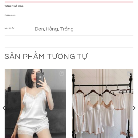
THÔNG TIN BỔ SUNG
ĐÁNH GIÁ (0)
Đen, Hồng, Trắng
MÀU SẮC
SẢN PHẨM TƯƠNG TỰ
Add to
Add to
wishlist
wishlist