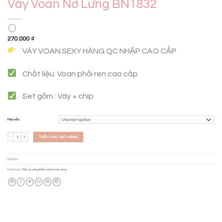
Váy Voan Nơ Lưng BN1832
270.000
₫
VÁY VOAN SEXY HÀNG QC NHẬP CAO CẤP
Chất liệu: Voan phối ren cao cấp
. Set gồm : Váy + chip
Màu sắc
Váy voan nơ lưng BN1832 số lượng
THÊM VÀO GIỎ HÀNG
Mã:
N/A
Danh mục:
Tất cả sản phẩm
,
Váy voan sexy