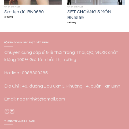
TẤT CẢ SẢN PHẨM
TẤT CẢ SẢN PHẨM
SET CHOÀNG 5 MÓN
Set lụa đùi BN0680
BN5559
275.000
₫
495.000
₫
HỘ KINH DOANH NGÔ THỊ TUYẾT TRINH
Chuyên cung cấp sỉ & lẻ thời trang Thái,QC, VNXK chất
lượng 100%.Giá tốt nhất thị trường
Hotline : 0988300285
Địa Chỉ: : 40, đường Bàu Cát 3, Phường 14, quận Tân Bình
Email: ngotrinhk5@gmail.com
THÔNG TIN VÀ CHÍNH SÁCH