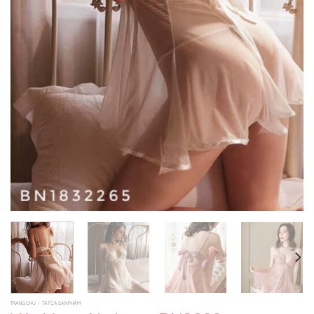
TRANG CHỦ
/
TẤT CẢ SẢN PHẨM