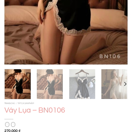
TRANG CHỦ
/
TẤT CẢ SẢN PHẨM
Váy Lụa – BN0106
270.000
₫