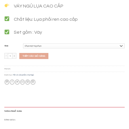
VÁY NGỦ LỤA CAO CẤP
Chất liệu: Lụa phối ren cao cấp
Set gồm : Váy
Size
Váy lụa - BN0106 số lượng
THÊM VÀO GIỎ HÀNG
Mã:
N/A
Danh mục:
Tất cả sản phẩm
,
Váy Ngủ
THÔNG TIN BỔ SUNG
ĐÁNH GIÁ (0)