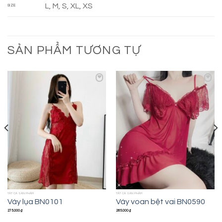
L, M, S, XL, XS
SIZE
SẢN PHẨM TƯƠNG TỰ
Add to
Add to
wishlist
wishlist
TẤT CẢ SẢN PHẨM
TẤT CẢ SẢN PHẨM
Váy lụa BN0101
Váy voan bệt vai BN0590
275.000
₫
265.000
₫