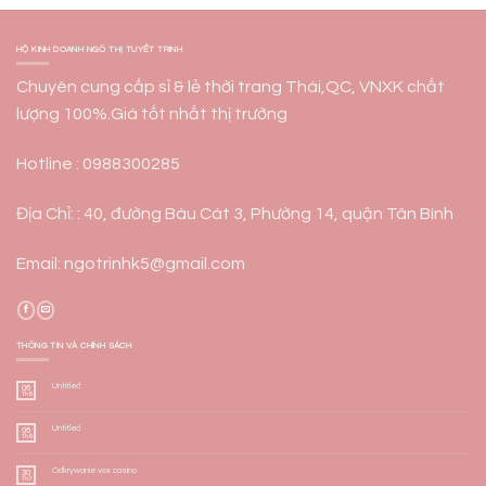
HỘ KINH DOANH NGÔ THỊ TUYẾT TRINH
Chuyên cung cấp sỉ & lẻ thời trang Thái,QC, VNXK chất
lượng 100%.Giá tốt nhất thị trường
Hotline : 0988300285
Địa Chỉ: : 40, đường Bàu Cát 3, Phường 14, quận Tân Bình
Email: ngotrinhk5@gmail.com
THÔNG TIN VÀ CHÍNH SÁCH
Untitled
06
Th8
Untitled
06
Th8
Odkrywanie vox casino
30
Th7