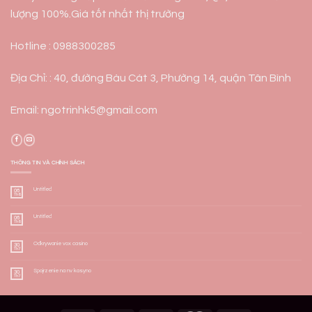
lượng 100%.Giá tốt nhất thị trường
Hotline : 0988300285
Địa Chỉ: : 40, đường Bàu Cát 3, Phường 14, quận Tân Bình
Email: ngotrinhk5@gmail.com
THÔNG TIN VÀ CHÍNH SÁCH
Untitled
06
Th8
Untitled
06
Th8
Odkrywanie vox casino
30
Th7
Spojrzenie na nv kasyno
30
Th7