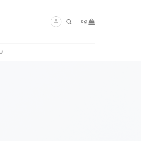
0
₫
ỆU