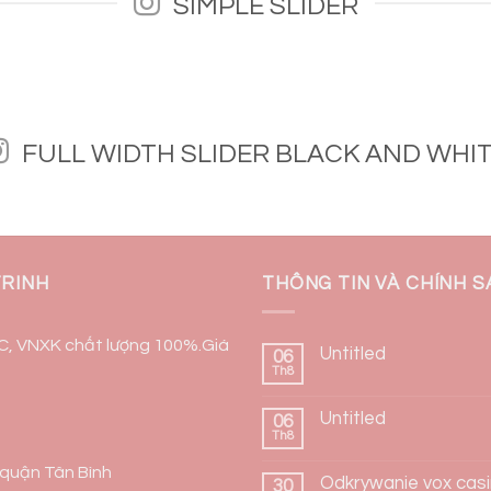
SIMPLE SLIDER
FULL WIDTH SLIDER BLACK AND WHI
TRINH
THÔNG TIN VÀ CHÍNH 
QC, VNXK chất lượng 100%.Giá
Untitled
06
Th8
Untitled
06
Th8
, quận Tân Bình
Odkrywanie vox cas
30