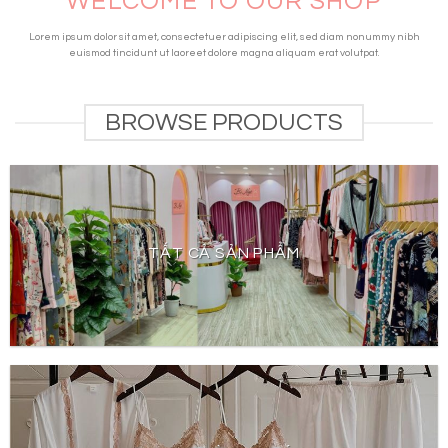
WELCOME TO OUR SHOP
Lorem ipsum dolor sit amet, consectetuer adipiscing elit, sed diam nonummy nibh
euismod tincidunt ut laoreet dolore magna aliquam erat volutpat.
BROWSE PRODUCTS
TẤT CẢ SẢN PHẨM