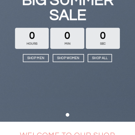
BIG SUMMER
SALE
0
0
0
HOURS
MIN
SEC
SHOP MEN
SHOP WOMEN
SHOP ALL