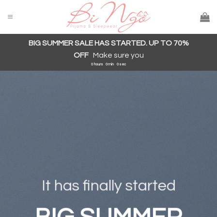
Skip
to
content
BIG SUMMER SALE HAS STARTED. UP TO 70%
OFF
Make sure you
0
hours
0
min
0
sec
It has finally started