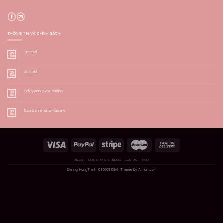
THÔNG TIN VÀ CHÍNH SÁCH
Untitled
06
Th8
Untitled
06
Th8
Odkrywanie vox casino
30
Th7
Spojrzenie na nv kasyno
30
Th7
ABOUT
OUR STORES
BLOG
CONTACT
FAQ
DesignHongThinh_0356094094 | Theme by
Armiam.com