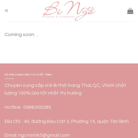
Skip
to
content
Coming soon…
HỘ KINH DOANH NGÔ THỊ TUYẾT TRINH
Chuyên cung cấp sỉ & lẻ thời trang Thái,QC, VNXK chất
lượng 100%.Giá tốt nhất thị trường
Hotline : 0988300285
Địa Chỉ: : 40, đường Bàu Cát 3, Phường 14, quận Tân Bình
Email: ngotrinhk5@gmail.com