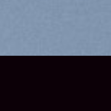
Explore Things
Lorem ipsum dolor sit amet, consectetuer adipiscing elit,
sed diam nonummy nibh euismod tincidunt ut laoreet
dolore magna aliquam erat volutpat….
Book Events
Lorem ipsum dolor sit amet, consectetuer adipiscing elit,